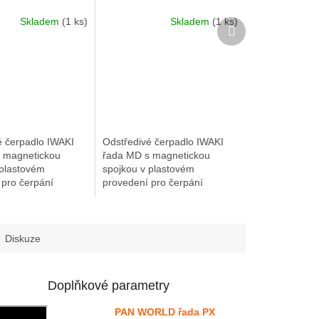
výtlak 10 m, el.
l/min, výtlak 3.1 m, el.
Skladem
(1 ks)
Skladem
(1 ks)
0 W 230 V 50 Hz
motor 40 W 230 V 50 Hz
Další
produkt
é čerpadlo IWAKI
Odstředivé čerpadlo IWAKI
 magnetickou
řada MD s magnetickou
 plastovém
spojkou v plastovém
 pro čerpání
provedení pro čerpání
h kapalin.
chemických kapalin.
á spojka zaručuje
Magnetická spojka zaručuje
ý provoz. Čerpadlo
bezúkapový provoz. Čerpadlo
...
nemůže být...
Diskuze
Doplňkové parametry
PAN WORLD řada PX