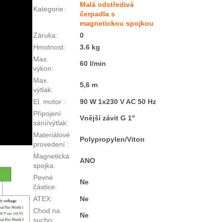
Malá odstředivá
Kategorie
:
čerpadla s
magnetickou spojkou
Záruka
:
0
Hmotnost
:
3.6 kg
Max.
60 l/min
výkon
:
Max.
5,6 m
výtlak
:
El. motor
:
90 W 1x230 V AC 50 Hz
Připojení
Vnější závit G 1"
sání/výtlak
:
Materiálové
Polypropylen/Viton
provedení
:
Magnetická
ANO
spojka
:
Pevné
Ne
částice
:
ATEX
:
Ne
Chod na
Ne
sucho
: