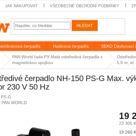
JAK NAKUPOVAT
VŠEOBECNÉ OBCHODNÍ PODMÍNKY
Z
HLEDAT
embránová čerpadla
Hadicová čerpadla
SEKO Dávkovací 
PAN World řada PX Malá odstředivá čerpadla s
Odstřediv
magnetickou spojkou
5,6 m, el
ředivé čerpadlo NH-150 PS-G Max. výkon
or 230 V 50 Hz
 PS-G
:
PAN WORLD
19 
23 305 
Měrná
19 260 K