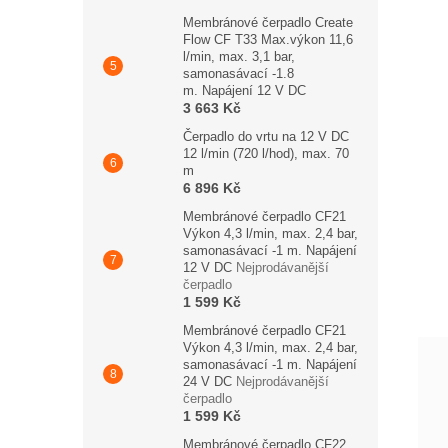
Membránové čerpadlo Create
Flow CF T33 Max.výkon 11,6
l/min, max. 3,1 bar,
samonasávací -1.8
m. Napájení 12 V DC
3 663 Kč
Čerpadlo do vrtu na 12 V DC
12 l/min (720 l/hod), max. 70
m
6 896 Kč
Membránové čerpadlo CF21
Výkon 4,3 l/min, max. 2,4 bar,
samonasávací -1 m. Napájení
12 V DC
Nejprodávanější
čerpadlo
1 599 Kč
Membránové čerpadlo CF21
Výkon 4,3 l/min, max. 2,4 bar,
samonasávací -1 m. Napájení
24 V DC
Nejprodávanější
čerpadlo
1 599 Kč
Membránové čerpadlo CF22