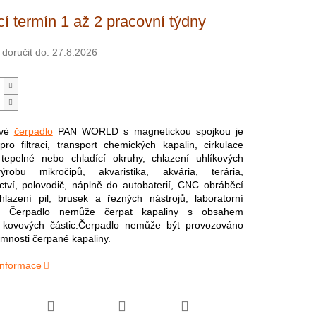
í termín 1 až 2 pracovní týdny
oručit do:
27.8.2026
ivé
čerpadlo
PAN WORLD s magnetickou spojkou je
ro filtraci, transport chemických kapalin, cirkulace
 tepelné nebo chladící okruhy, chlazení uhlíkových
ýrobu mikročipů, akvaristika, akvária, terária,
ctví, polovodič, náplně do autobaterií, CNC obráběcí
chlazení pil, brusek a řezných nástrojů, laboratorní
e. Čerpadlo nemůže čerpat kapaliny s obsahem
 kovových částic.Čerpadlo nemůže být provozováno
omnosti čerpané kapaliny.
 informace