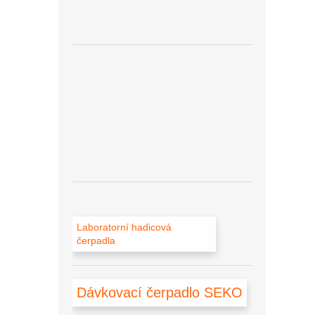
a
n
e
l
Laboratorní hadicová
čerpadla
Dávkovací čerpadlo SEKO