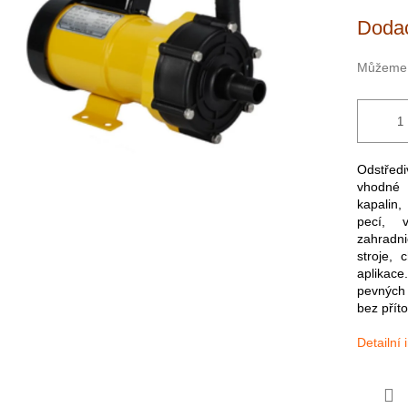
cena:
Dodac
Můžeme d
Odstřed
vhodné p
kapalin,
pecí, v
zahradni
stroje, 
aplikac
pevných
bez přít
Detailní