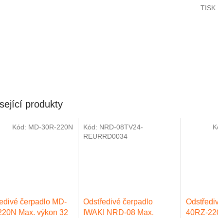
TISK
sející produkty
Kód:
MD-30R-220N
Kód:
NRD-08TV24-
K
Novinka
REURRD0034
edivé čerpadlo MD-
Odstředivé čerpadlo
Odstředi
220N Max. výkon 32
IWAKI NRD-08 Max.
40RZ-22