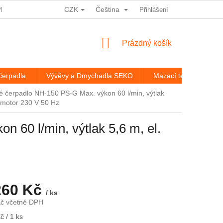
CZK
Čeština
PRACOVÁNÍ OSOBNÍCH ÚDAJŮ
HODNOCENÍ OBCHODU
Přihlášení
ROZ
NÁKUPNÍ
Prázdný košík
KOŠÍK
čerpadla
Vývěvy a Dmychadla SEKO
Mazací technika
é čerpadlo NH-150 PS-G Max. výkon 60 l/min, výtlak
. motor 230 V 50 Hz
 60 l/min, výtlak 5,6 m, el.
260 Kč
/ ks
Kč včetně DPH
č / 1 ks