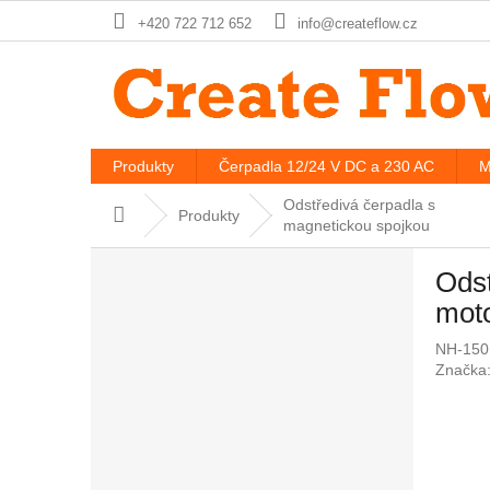
Přejít
+420 722 712 652
info@createflow.cz
na
obsah
Produkty
Čerpadla 12/24 V DC a 230 AC
M
Odstředivá čerpadla s
Domů
Produkty
magnetickou spojkou
P
Odst
o
s
mot
t
NH-150
r
Značka
a
n
n
í
p