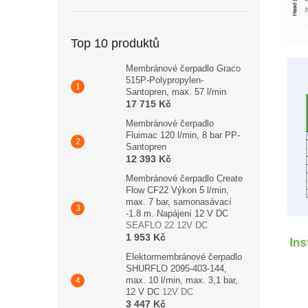
Top 10 produktů
Membránové čerpadlo Graco
515P-Polypropylen-
Santopren, max. 57 l/min
17 715 Kč
Membránové čerpadlo
Fluimac 120 l/min, 8 bar PP-
Santopren
12 393 Kč
Membránové čerpadlo Create
Flow CF22 Výkon 5 l/min,
max. 7 bar, samonasávací
-1.8 m. Napájení 12 V DC
SEAFLO 22 12V DC
1 953 Kč
Elektormembránové čerpadlo
SHURFLO 2095-403-144,
max. 10 l/min, max. 3,1 bar,
12 V DC
12V DC
3 447 Kč