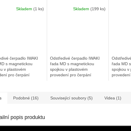
 výtlak 3.8 m, el.
výkon 7,9 l/min, výtlak 11,5
22 l/min, 
Skladem
(1 ks)
Skladem
(199 ks)
 60 W 230 V 50 Hz
m, el. motor 24V DC 22 W
motor 14
edivé čerpadlo IWAKI
Odstředivé čerpadlo IWAKI
Odstřediv
MD s magnetickou
řada MD s magnetickou
řada MD s
ou v plastovém
spojkou v plastovém
spojkou v
dení pro čerpání
provedení pro čerpání
provedení
ckých kapalin.
chemických kapalin.
chemickýc
tická spojka zaručuje
Magnetická spojka zaručuje
Magnetick
apový provoz. Čerpadlo
bezúkapový provoz. Čerpadlo
bezúkapov
 být...
nemůže být...
nemůže být
s
Podobné (16)
Související soubory (5)
Videa (1)
ailní popis produktu