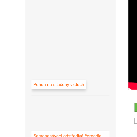
Pohon na stlačený vzduch
Samonasávací odstředivá čerpadla