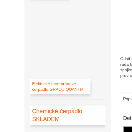
l/min,
motor
Odstř
řada 
spojk
prove
chemi
Elektrické membránové
Magne
čerpadlo GRACO QUANTM
bezúk
nemůže
Popi
Chemické čerpadlo
Det
SKLADEM