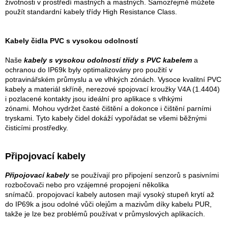
životnosti v prostředí mastných a mastných. Samozřejmě můžete
použít standardní kabely třídy High Resistance Class.
Kabely čidla PVC s vysokou odolností
Naše
kabely s vysokou odolností třídy s PVC kabelem
a
ochranou do IP69k byly optimalizovány pro použití v
potravinářském průmyslu a ve vlhkých zónách. Vysoce kvalitní PVC
kabely a materiál skříně, nerezové spojovací kroužky V4A (1.4404)
i pozlacené kontakty jsou ideální pro aplikace s vlhkými
zónami. Mohou vydržet časté čištění a dokonce i čištění parními
tryskami. Tyto kabely čidel dokáží vypořádat se všemi běžnými
čisticími prostředky.
Připojovací kabely
Připojovací kabely
se používají pro připojení senzorů s pasivními
rozbočovači nebo pro vzájemné propojení několika
snímačů. propojovací kabely autosen mají vysoký stupeň krytí až
do IP69k a jsou odolné vůči olejům a mazivům díky kabelu PUR,
takže je lze bez problémů používat v průmyslových aplikacích.