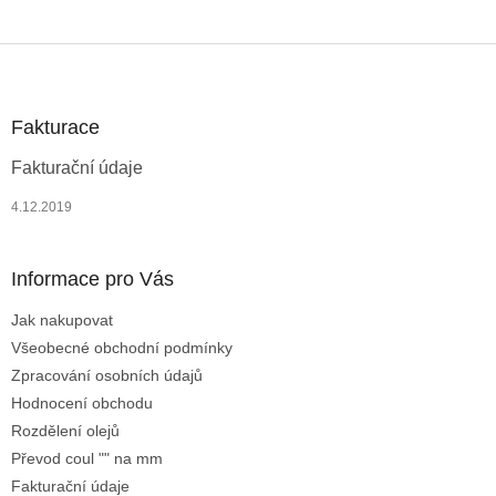
Z
á
p
a
Fakturace
t
Fakturační údaje
í
4.12.2019
Informace pro Vás
Jak nakupovat
Všeobecné obchodní podmínky
Zpracování osobních údajů
Hodnocení obchodu
Rozdělení olejů
Převod coul "" na mm
Fakturační údaje