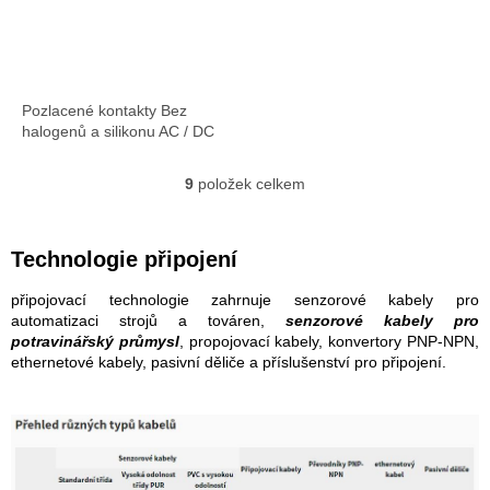
Pozlacené kontakty Bez
halogenů a silikonu AC / DC
9
položek celkem
O
v
l
á
Technologie připojení
d
a
připojovací technologie zahrnuje senzorové kabely pro
c
automatizaci strojů a továren,
senzorové kabely pro
í
potravinářský průmysl
, propojovací kabely, konvertory PNP-NPN,
p
ethernetové kabely, pasivní děliče a příslušenství pro připojení.
r
v
k
y
v
ý