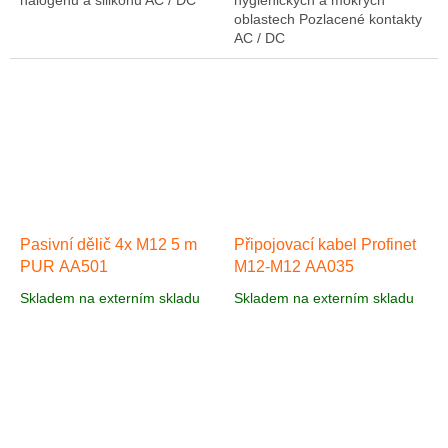
halogenů a silikonu AC / DC
hygienických a mokrých
oblastech Pozlacené kontakty
AC / DC
Pasivní dělič 4x M12 5 m
Připojovací kabel Profinet
PUR AA501
M12-M12 AA035
Skladem na externím skladu
Skladem na externím skladu