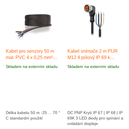
V
ý
p
i
s
p
r
o
d
Kabel pro senzory 50 m
Kabel snímače 2 m PUR
u
mat. PVC 4 x 0,25 mm²
M12 4 pólový IP 69 k
k
AA701
AA007
Skladem na externím skladu
Skladem na externím skladu
t
ů
Délka kabelu 50 m -25 ... 70 °
DC PNP Krytí IP 67 | IP 68 | IP
C standardní použití
69K 3 LED diody pro spínání a
ovládání displeje