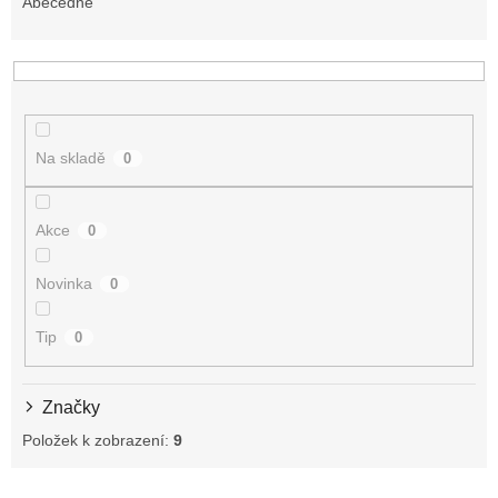
e
Abecedně
n
í
p
r
o
d
Na skladě
0
u
k
t
Akce
0
ů
Novinka
0
Tip
0
Značky
Položek k zobrazení:
9