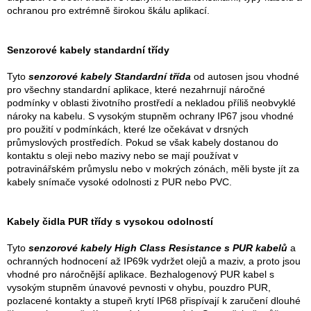
ochranou pro extrémně širokou škálu aplikací.
Senzorové kabely standardní třídy
Tyto
senzorové kabely Standardní třída
od autosen jsou vhodné
pro všechny standardní aplikace, které nezahrnují náročné
podmínky v oblasti životního prostředí a nekladou příliš neobvyklé
nároky na kabelu. S vysokým stupněm ochrany IP67 jsou vhodné
pro použití v podmínkách, které lze očekávat v drsných
průmyslových prostředích. Pokud se však kabely dostanou do
kontaktu s oleji nebo mazivy nebo se mají používat v
potravinářském průmyslu nebo v mokrých zónách, měli byste jít za
kabely snímače vysoké odolnosti z PUR nebo PVC.
Kabely čidla PUR třídy s vysokou odolností
Tyto
senzorové kabely High Class Resistance s PUR kabelů
a
ochranných hodnocení až IP69k vydržet olejů a maziv, a proto jsou
vhodné pro náročnější aplikace. Bezhalogenový PUR kabel s
vysokým stupněm únavové pevnosti v ohybu, pouzdro PUR,
pozlacené kontakty a stupeň krytí IP68 přispívají k zaručení dlouhé