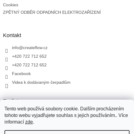
Cookies
ZPĚTNÝ ODBĚR ODPADNÍCH ELEKTROZAŘÍZENÍ
Kontakt
info
@
createflow.cz
+420 722 712 652
+420 722 712 652
Facebook
Videa k dodávaným čerpadlům
Toplist
Tento web používá soubory cookie. Dalším procházením
tohoto webu vyjadřujete souhlas s jejich používáním.. Více
informací
zde
.
Vytvořil Shoptet
Pro přepravu zboží využíváme Zásilkovnu, PPL, Toptrans. Pro