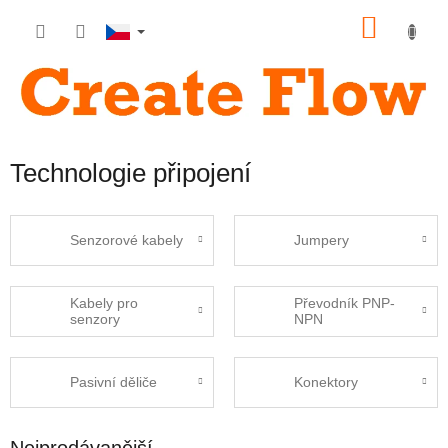
Přejít
NÁKU
na
obsah
KOŠÍK
Technologie připojení
Senzorové kabely
Jumpery
Kabely pro
Převodník PNP-
senzory
NPN
Pasivní děliče
Konektory
Nejprodávanější