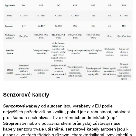
p
i
s
u
Senzorové kabely
Senzorové kabely
od autosen jsou vyráběny v EU podle
nejvyšších požadavků na kvalitu, pokud jde o robustnost, odolnost
proti šumu a spolehlivost. I v extrémních podmínkách (např.
Strojírenství nebo v potravinářském průmyslu) zůstávají naše
kabely senzoru trvale utěsněné. senzorové kabely autosen jsou k
dispozici ve třech třídách s různými charakteristikami, typy kabelů a