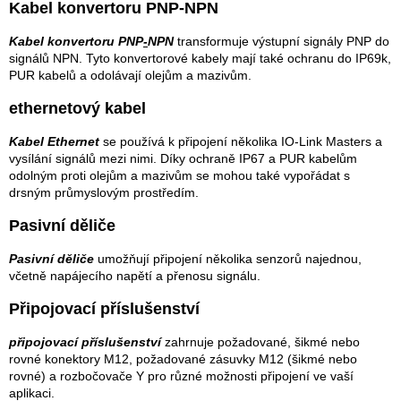
Kabel konvertoru PNP-NPN
Kabel konvertoru
PNP
-
NPN
transformuje výstupní signály PNP do
signálů NPN. Tyto konvertorové kabely mají také ochranu do IP69k,
PUR kabelů a odolávají olejům a mazivům.
ethernetový kabel
Kabel Ethernet
se používá k připojení několika IO-Link Masters a
vysílání signálů mezi nimi. Díky ochraně IP67 a PUR kabelům
odolným proti olejům a mazivům se mohou také vypořádat s
drsným průmyslovým prostředím.
Pasivní děliče
Pasivní děliče
umožňují připojení několika senzorů najednou,
včetně napájecího napětí a přenosu signálu.
Připojovací příslušenství
připojovací příslušenství
zahrnuje požadované, šikmé nebo
rovné konektory M12, požadované zásuvky M12 (šikmé nebo
rovné) a rozbočovače Y pro různé možnosti připojení ve vaší
aplikaci.