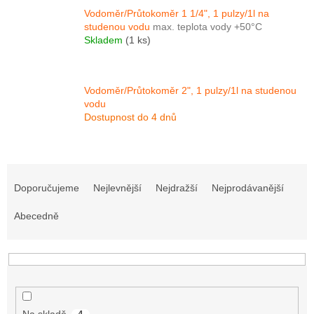
Vodoměr/Průtokoměr 1 1/4", 1 pulzy/1l na
studenou vodu
max. teplota vody +50°C
Skladem
(1 ks)
Vodoměr/Průtokoměr 2", 1 pulzy/1l na studenou
vodu
Dostupnost do 4 dnů
Ř
a
Doporučujeme
Nejlevnější
Nejdražší
Nejprodávanější
z
e
Abecedně
n
í
p
r
o
d
Na skladě