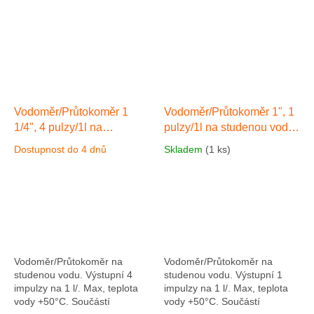
Vodoměr/Průtokoměr 1
Vodoměr/Průtokoměr 1", 1
1/4", 4 pulzy/1l na
pulzy/1l na studenou vodu
studenou vodu
max.
max. teplota vody +50°C
Dostupnost do 4 dnů
Skladem
(1 ks)
teplota vody +50°C
Vodoměr/Průtokoměr na
Vodoměr/Průtokoměr na
studenou vodu. Výstupní 4
studenou vodu. Výstupní 1
impulzy na 1 l/. Max, teplota
impulzy na 1 l/. Max, teplota
vody +50°C. Součástí
vody +50°C. Součástí