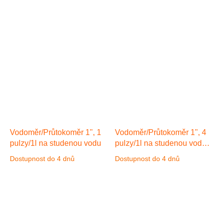
průtokoměru je kabel 3 m
průtokoměru je kabel o délce
3 m.
Vodoměr/Průtokoměr 1", 1
Vodoměr/Průtokoměr 1", 4
pulzy/1l na studenou vodu
pulzy/1l na studenou vodu
max. teplota vody +50°C
Dostupnost do 4 dnů
Dostupnost do 4 dnů