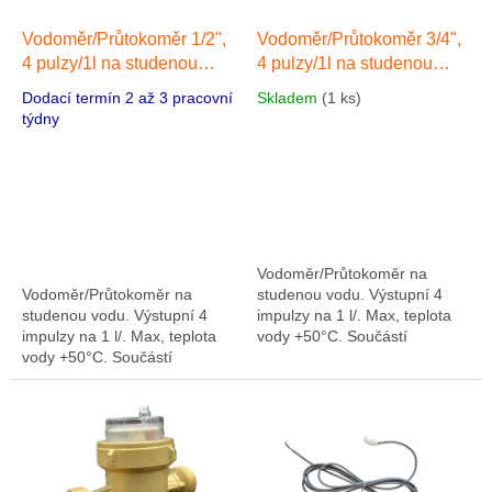
o
d
Vodoměr/Průtokoměr 1/2",
Vodoměr/Průtokoměr 3/4",
u
4 pulzy/1l na studenou
4 pulzy/1l na studenou
k
vodu
max. teplota vody
vodu
max. teplota vody
Dodací termín 2 až 3 pracovní
Skladem
(1 ks)
t
+50°C
+50°C
týdny
ů
Vodoměr/Průtokoměr na
Vodoměr/Průtokoměr na
studenou vodu. Výstupní 4
studenou vodu. Výstupní 4
impulzy na 1 l/. Max, teplota
impulzy na 1 l/. Max, teplota
vody +50°C. Součástí
vody +50°C. Součástí
průtokoměru je kabel o délce
průtokoměru je kabel o délce
3 m.
3 m.