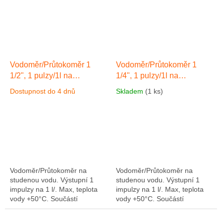
Vodoměr/Průtokoměr 1
Vodoměr/Průtokoměr 1
1/2", 1 pulzy/1l na
1/4", 1 pulzy/1l na
studenou vodu
max.
studenou vodu
max.
Dostupnost do 4 dnů
Skladem
(1 ks)
teplota vody +50°C
teplota vody +50°C
Vodoměr/Průtokoměr na
Vodoměr/Průtokoměr na
studenou vodu. Výstupní 1
studenou vodu. Výstupní 1
impulzy na 1 l/. Max, teplota
impulzy na 1 l/. Max, teplota
vody +50°C. Součástí
vody +50°C. Součástí
průtokoměru je kabel 3 m
průtokoměru je kabel 3 m