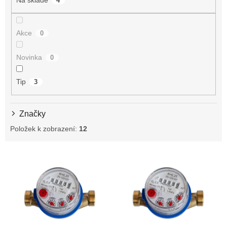
4
u
k
t
Akce
0
ů
Novinka
0
Tip
3
Značky
Položek k zobrazení:
12
V
ý
p
i
s
p
r