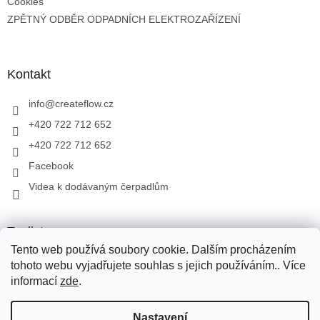
Cookies
ZPĚTNÝ ODBĚR ODPADNÍCH ELEKTROZAŘÍZENÍ
Kontakt
info
@
createflow.cz
+420 722 712 652
+420 722 712 652
Facebook
Videa k dodávaným čerpadlům
Toplist
Tento web používá soubory cookie. Dalším procházením
tohoto webu vyjadřujete souhlas s jejich používáním.. Více
informací
zde
.
Vytvořil Shoptet
Pro přepravu zboží využíváme Zásilkovnu, PPL, Toptrans. Pro
Nastavení