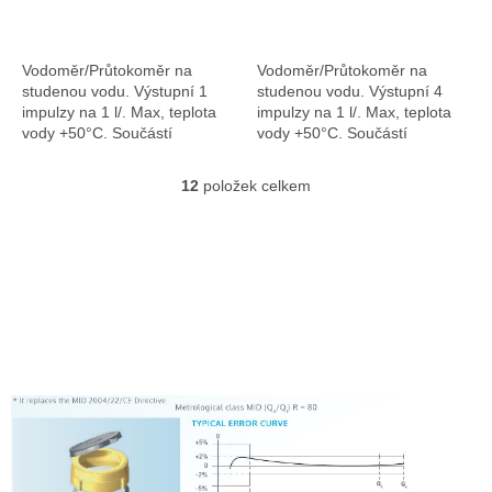
Vodoměr/Průtokoměr na
Vodoměr/Průtokoměr na
studenou vodu. Výstupní 1
studenou vodu. Výstupní 4
impulzy na 1 l/. Max, teplota
impulzy na 1 l/. Max, teplota
vody +50°C. Součástí
vody +50°C. Součástí
průtokoměru je kabel délka 3
průtokoměru je kabel o délce
m.
3 m.
12
položek celkem
O
v
l
á
d
a
c
í
p
r
v
k
y
v
ý