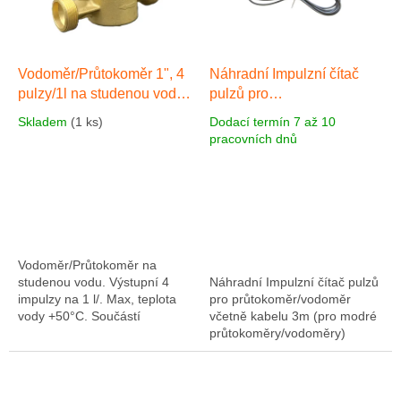
Vodoměr/Průtokoměr 1", 4
Náhradní Impulzní čítač
pulzy/1l na studenou vodu
pulzů pro
max. teplota vody +50°C
průtokoměr/vodoměr
Skladem
(1 ks)
Dodací termín 7 až 10
včetně kabelu 3m
pracovních dnů
Vodoměr/Průtokoměr na
studenou vodu. Výstupní 4
Náhradní Impulzní čítač pulzů
impulzy na 1 l/. Max, teplota
pro průtokoměr/vodoměr
vody +50°C. Součástí
včetně kabelu 3m (pro modré
průtokoměru je kabel o délce
průtokoměry/vodoměry)
3 m.