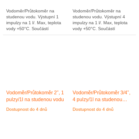
Vodoměr/Průtokoměr na
Vodoměr/Průtokoměr na
studenou vodu. Výstupní 1
studenou vodu. Výstupní 4
impulzy na 1 l/. Max, teplota
impulzy na 1 l/. Max, teplota
vody +50°C. Součástí
vody +50°C. Součástí
průtokoměru je kabel délka 3
průtokoměru je kabel délka 3
m.
m.
Vodoměr/Průtokoměr 2", 1
Vodoměr/Průtokoměr 3/4",
pulzy/1l na studenou vodu
4 pulzy/1l na studenou
vodu
max. teplota vody
Dostupnost do 4 dnů
Dostupnost do 4 dnů
+50°C