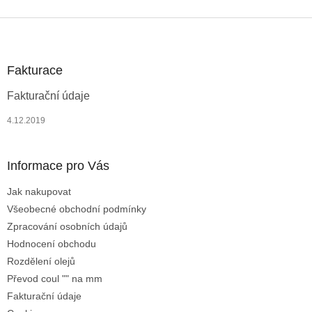
Z
á
p
a
Fakturace
t
Fakturační údaje
í
4.12.2019
Informace pro Vás
Jak nakupovat
Všeobecné obchodní podmínky
Zpracování osobních údajů
Hodnocení obchodu
Rozdělení olejů
Převod coul "" na mm
Fakturační údaje