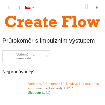
Přejít
NÁKU
na
obsah
KOŠÍK
Průtokoměr s impulzním výstupem
Vodoměr na
demivodu
Nejprodávanější
Vodoměr/Průtokoměr 1", 1 pulzy/1l na studenou
vodu
max. teplota vody +50°C
Skladem
(1 ks)