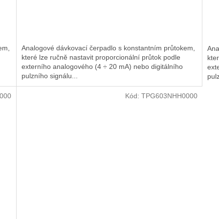
em,
Analogové dávkovací čerpadlo s konstantním průtokem,
Ana
které lze ručně nastavit proporcionální průtok podle
kte
externího analogového (4 ÷ 20 mA) nebo digitálního
ext
pulzního signálu...
pulz
000
Kód:
TPG603NHH0000