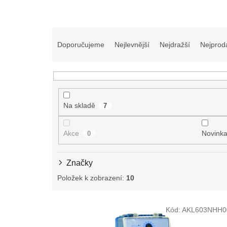
Ř
a
Doporučujeme
Nejlevnější
Nejdražší
Nejprod
z
e
n
í
p
Na skladě
7
r
o
d
Akce
Novink
0
u
k
Značky
t
ů
Položek k zobrazení:
10
V
Kód:
AKL603NHH0
ý