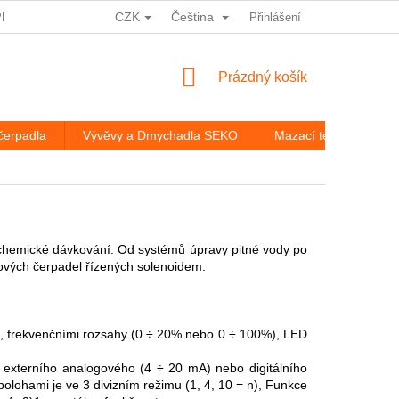
CZK
Čeština
PRACOVÁNÍ OSOBNÍCH ÚDAJŮ
HODNOCENÍ OBCHODU
Přihlášení
ROZ
NÁKUPNÍ
Prázdný košík
KOŠÍK
čerpadla
Vývěvy a Dmychadla SEKO
Mazací technika
í chemické dávkování. Od systémů úpravy pitné vody po
ových čerpadel řízených solenoidem.
u, frekvenčními rozsahy (0 ÷ 20% nebo 0 ÷ 100%), LED
e externího analogového (4 ÷ 20 mA) nebo digitálního
olohami je ve 3 divizním režimu (1, 4, 10 = n),
Funkce