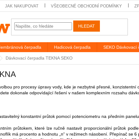
JAK NAKUPOVAT
VŠEOBECNÉ OBCHODNÍ PODMÍNKY
Z
HLEDAT
embránová čerpadla
Hadicová čerpadla
SEKO Dávkovací 
Dávkovací čerpadla TEKNA SEKO
EKNA
 volbou pro procesy úpravy vody, kde je nezbytné přesné, konzistentn
jdete dokonale odpovídající řešení v našem komplexním rozsahu dávk
astavitelný konstantní průtok pomocí potenciometru na předním panel
ntním průtokem, které lze ručně nastavit proporcionální průtok podl
knoflík má procento a hodnotu „n“ v režimech násobení. Přepínač se 6 p