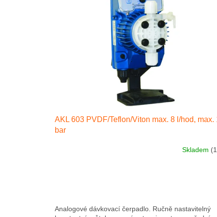
p
i
s
p
r
o
d
u
k
t
ů
AKL 603 PVDF/Teflon/Viton max. 8 l/hod, max.
bar
Skladem
(1
Analogové dávkovací čerpadlo. Ručně nastavitelný