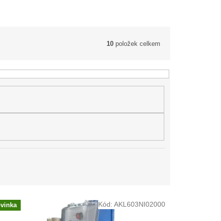
10
položek celkem
Kód:
AKL603NI02000
vinka