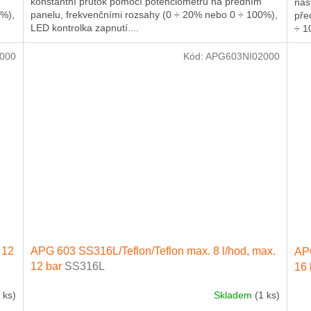
konstantní průtok pomocí potenciometru na předním
nas
0%),
panelu, frekvenčními rozsahy (0 ÷ 20% nebo 0 ÷ 100%),
pře
LED kontrolka zapnutí....
÷ 1
000
Kód:
APG603NI02000
 12
APG 603 SS316L/Teflon/Teflon max. 8 l/hod, max.
APG
12 bar
SS316L
16 
 ks)
Skladem
(1 ks)