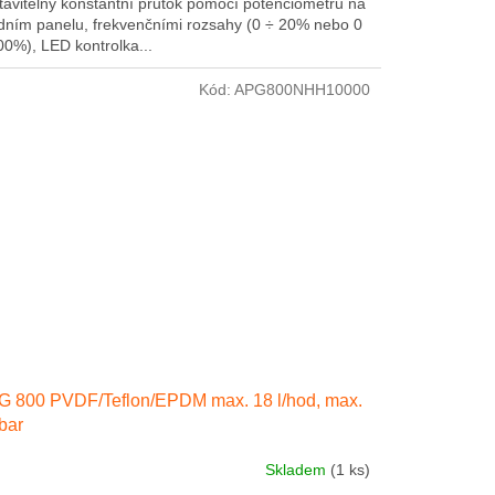
tavitelný konstantní průtok pomocí potenciometru na
dním panelu, frekvenčními rozsahy (0 ÷ 20% nebo 0
00%), LED kontrolka...
Kód:
APG800NHH10000
 800 PVDF/Teflon/EPDM max. 18 l/hod, max.
bar
Skladem
(1 ks)