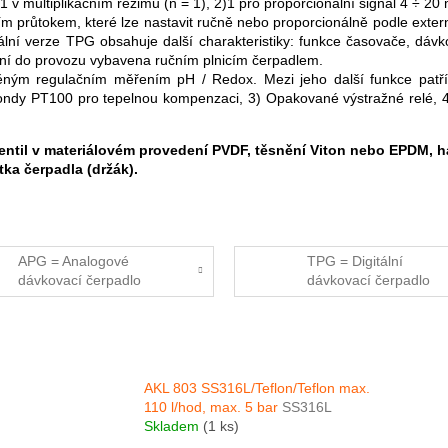
1 v multiplikačním režimu (n = 1), 2)1 pro proporcionální signál 4 ÷ 20
m průtokem, které lze nastavit ručně nebo proporcionálně podle exter
itální verze TPG obsahuje další charakteristiky: funkce časovače, dávk
ní do provozu vybavena ručním plnicím čerpadlem.
ným regulačním měřením pH / Redox. Mezi jeho další funkce patří:
dy PT100 pro tepelnou kompenzaci, 3) Opakované výstražné relé, 4) 
ventil v materiálovém provedení PVDF, těsnění Viton nebo EPDM, h
tka čerpadla (držák).
APG = Analogové
TPG = Digitální
dávkovací čerpadlo
dávkovací čerpadlo
AKL 803 SS316L/Teflon/Teflon max.
110 l/hod, max. 5 bar
SS316L
Skladem
(1 ks)