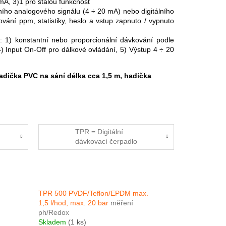
 mA, 3)1 pro stálou funkčnost
ního analogového signálu (4 ÷ 20 mA) nebo digitálního
ování ppm, statistiky, heslo a vstup zapnuto / vypnuto
 1) konstantní nebo proporcionální dávkování podle
Input On-Off pro dálkové ovládání, 5) Výstup 4 ÷ 20
adička PVC na sání délka cca 1,5 m, hadička
TPR = Digitální
dávkovací čerpadlo
TPR 500 PVDF/Teflon/EPDM max.
1,5 l/hod, max. 20 bar
měření
ph/Redox
Skladem
(1 ks)