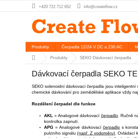
Přejít
+420 722 712 652
info@createflow.cz
na
obsah
Produkty
Čerpadla 12/24 V DC a 230 AC
M
Domů
Produkty
SEKO Dávkovací čerpadla
Dávkovací čerpadla SEKO T
SEKO solenoidní dávkovací čerpadla jsou inteligentní
chemické dávkování pro zemědělské aplikace vždy na
Rozdělení čerpadel dle funkce
AKL
= Analogové dávkovací
čerpadlo
. Ručně n
kontrolka zapnutí.
APG
= Analogové dávkovací
čerpadlo
s konsta
pulzního signálu
(např. Z vodoměru)
. Ovládací 