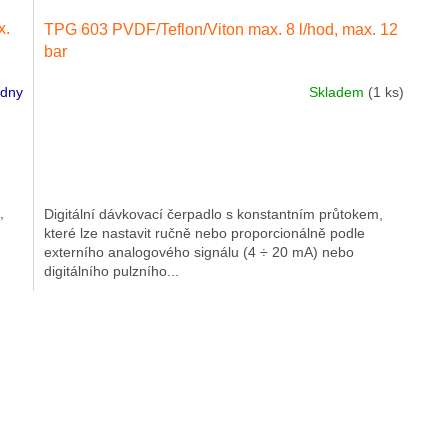
x.
TPG 603 PVDF/Teflon/Viton max. 8 l/hod, max. 12
bar
ýdny
Skladem
(1 ks)
,
Digitální dávkovací čerpadlo s konstantním průtokem,
které lze nastavit ručně nebo proporcionálně podle
externího analogového signálu (4 ÷ 20 mA) nebo
digitálního pulzního...