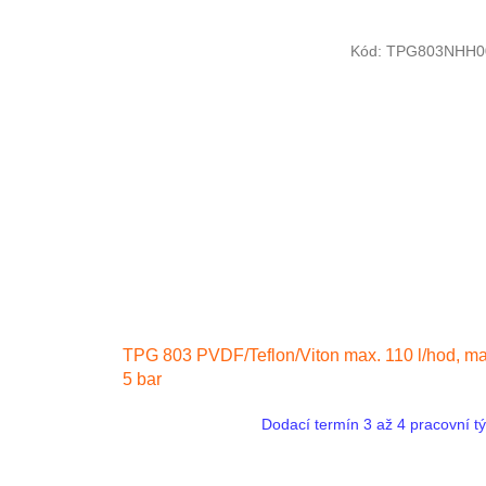
Kód:
TPG803NHH0
TPG 803 PVDF/Teflon/Viton max. 110 l/hod, ma
5 bar
Dodací termín 3 až 4 pracovní t