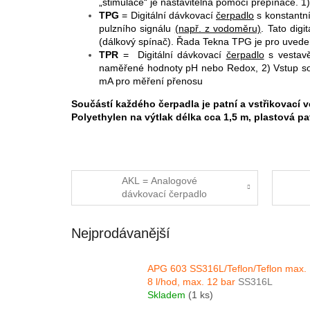
„stimulace“ je nastavitelná pomocí přepínače.
1)
TPG
= Digitální dávkovací
čerpadlo
s konstantní
pulzního signálu
(např. z vodoměru)
. Tato dig
(dálkový spínač). Řada Tekna TPG je pro uvede
TPR
= Digitální dávkovací
čerpadlo
s vestavě
naměřené hodnoty pH nebo Redox, 2) Vstup son
mA pro měření přenosu
Součástí každého čerpadla je patní a vstřikovací 
Polyethylen na výtlak délka cca 1,5 m, plastová pa
AKL = Analogové
dávkovací čerpadlo
Nejprodávanější
APG 603 SS316L/Teflon/Teflon max.
8 l/hod, max. 12 bar
SS316L
Skladem
(1 ks)