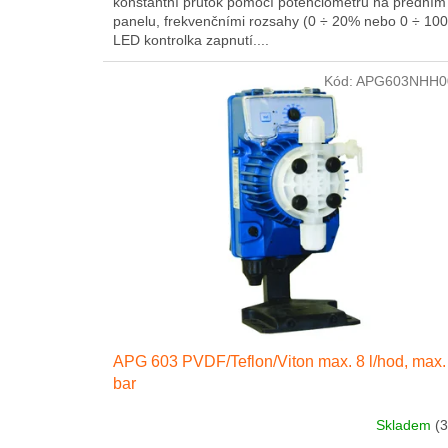
konstantní průtok pomocí potenciometru na předním
panelu, frekvenčními rozsahy (0 ÷ 20% nebo 0 ÷ 10
LED kontrolka zapnutí....
Kód:
APG603NHH0
APG 603 PVDF/Teflon/Viton max. 8 l/hod, max.
bar
Skladem
(3