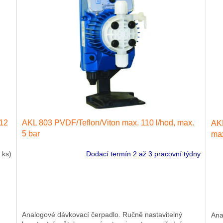
 12
AKL 803 PVDF/Teflon/Viton max. 110 l/hod, max.
AKL
5 bar
max
 ks)
Dodací termín 2 až 3 pracovní týdny
Analogové dávkovací čerpadlo. Ručně nastavitelný
Ana