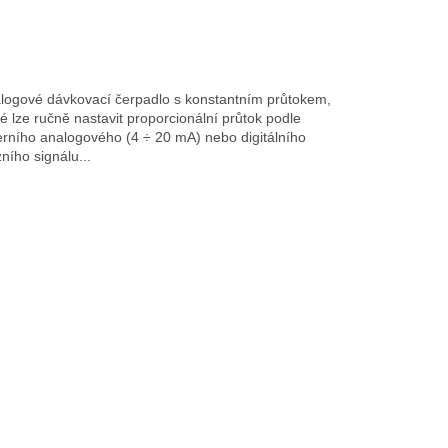
logové dávkovací čerpadlo s konstantním průtokem,
ré lze ručně nastavit proporcionální průtok podle
erního analogového (4 ÷ 20 mA) nebo digitálního
ního signálu...