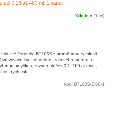
ulací 0,16 až 480 ml, 1 kanál
Skladem
(1 ks)
istaltické čerpadlo BT103S s proměnnou rychlostí
žívá vysoce kvalitní pohon krokového motoru s
vřenou smyčkou, rozsah otáček 0,1–100 ot./min.,
nost rychlosti...
Kód:
BT103S-DG6-1