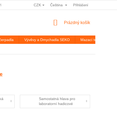
CZK
Čeština
PRACOVÁNÍ OSOBNÍCH ÚDAJŮ
HODNOCENÍ OBCHODU
Přihlášení
ROZ
NÁKUPNÍ
Prázdný košík
KOŠÍK
čerpadla
Vývěvy a Dmychadla SEKO
Mazací technika
e
cká
Samostatná hlava pro
laboratorní hadicové
čerpadlo