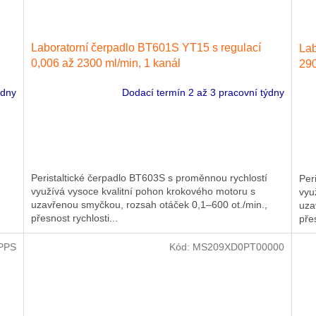
Laboratorní čerpadlo BT601S YT15 s regulací
Lab
0,006 až 2300 ml/min, 1 kanál
290
ýdny
Dodací termín 2 až 3 pracovní týdny
Peristaltické čerpadlo BT603S s proměnnou rychlostí
Per
využívá vysoce kvalitní pohon krokového motoru s
vyu
uzavřenou smyčkou, rozsah otáček 0,1–600 ot./min.,
uza
přesnost rychlosti...
přes
PPS
Kód:
MS209XD0PT00000