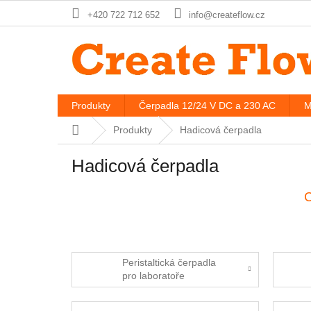
Přejít
+420 722 712 652
info@createflow.cz
na
obsah
Produkty
Čerpadla 12/24 V DC a 230 AC
M
Domů
Produkty
Hadicová čerpadla
Hadicová čerpadla
C
Peristaltická čerpadla
pro laboratoře