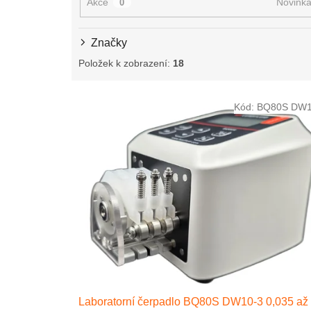
d
Akce
Novink
0
u
k
Značky
t
ů
Položek k zobrazení:
18
V
Kód:
BQ80S DW1
ý
p
i
s
p
r
o
d
u
k
t
ů
Laboratorní čerpadlo BQ80S DW10-3 0,035 až