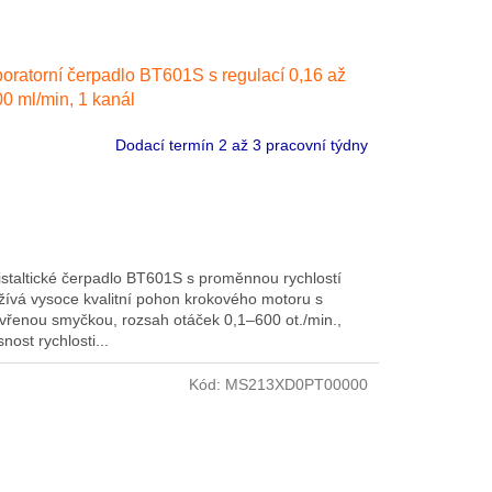
oratorní čerpadlo BT601S s regulací 0,16 až
0 ml/min, 1 kanál
Dodací termín 2 až 3 pracovní týdny
istaltické čerpadlo BT601S s proměnnou rychlostí
žívá vysoce kvalitní pohon krokového motoru s
vřenou smyčkou, rozsah otáček 0,1–600 ot./min.,
nost rychlosti...
Kód:
MS213XD0PT00000