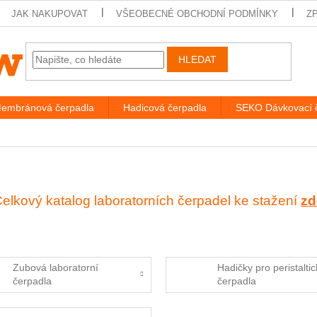
JAK NAKUPOVAT
VŠEOBECNÉ OBCHODNÍ PODMÍNKY
Z
HLEDAT
embránová čerpadla
Hadicová čerpadla
SEKO Dávkovací 
elkový katalog laboratorních čerpadel ke stažení
zd
Zubová laboratorní
Hadičky pro peristalti
čerpadla
čerpadla