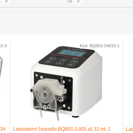
a
Tip
0
0
0-3
Kód:
BQ80S DW10-1
 34
Laboratorní čerpadlo BQ80S 0,005 až 32 ml, 1
Lab