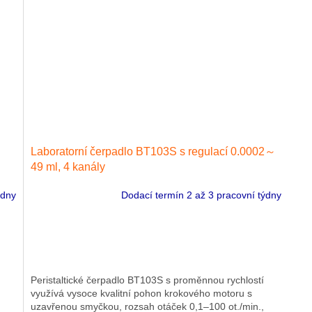
Laboratorní čerpadlo BT103S s regulací 0.0002～
49 ml, 4 kanály
ýdny
Dodací termín 2 až 3 pracovní týdny
Peristaltické čerpadlo BT103S s proměnnou rychlostí
využívá vysoce kvalitní pohon krokového motoru s
uzavřenou smyčkou, rozsah otáček 0,1–100 ot./min.,