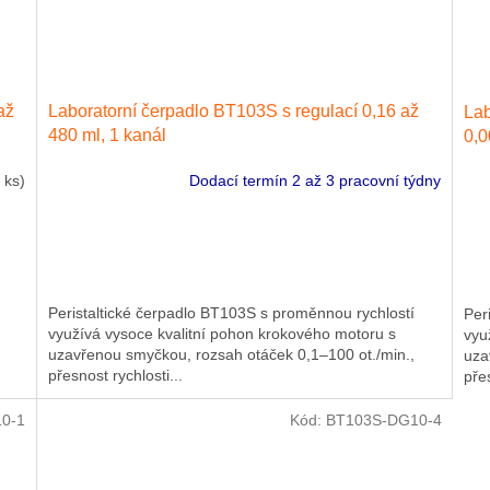
až
Laboratorní čerpadlo BT103S s regulací 0,16 až
Lab
480 ml, 1 kanál
0,0
 ks)
Dodací termín 2 až 3 pracovní týdny
Peristaltické čerpadlo BT103S s proměnnou rychlostí
Per
využívá vysoce kvalitní pohon krokového motoru s
vyu
uzavřenou smyčkou, rozsah otáček 0,1–100 ot./min.,
uza
přesnost rychlosti...
přes
0-1
Kód:
BT103S-DG10-4