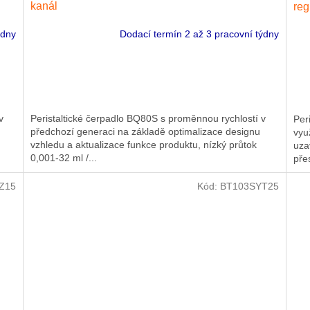
kanál
reg
ýdny
Dodací termín 2 až 3 pracovní týdny
v
Peristaltické čerpadlo BQ80S s proměnnou rychlostí v
Per
předchozí generaci na základě optimalizace designu
vyu
vzhledu a aktualizace funkce produktu, nízký průtok
uza
0,001-32 ml /...
přes
Z15
Kód:
BT103SYT25