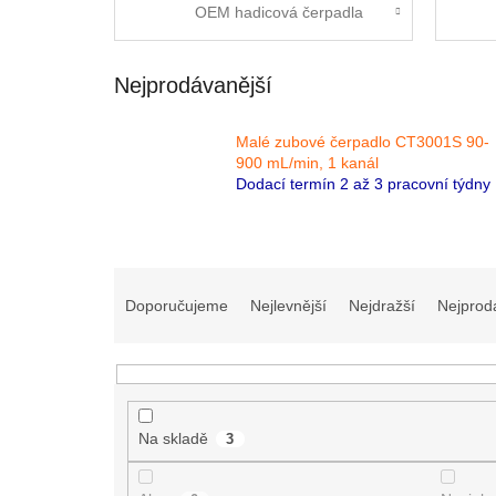
OEM hadicová čerpadla
Nejprodávanější
Malé zubové čerpadlo CT3001S 90-
900 mL/min, 1 kanál
Dodací termín 2 až 3 pracovní týdny
Ř
a
Doporučujeme
Nejlevnější
Nejdražší
Nejprod
z
e
n
í
p
Na skladě
3
r
o