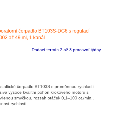
oratorní čerpadlo BT103S-DG6 s regulací
002 až 49 ml, 1 kanál
Dodací termín 2 až 3 pracovní týdny
istaltické čerpadlo BT103S s proměnnou rychlostí
žívá vysoce kvalitní pohon krokového motoru s
vřenou smyčkou, rozsah otáček 0,1–100 ot./min.,
nost rychlosti...