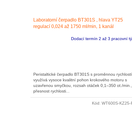
Laboratorní čerpadlo BT301S , hlava YT25
regulací 0,024 až 1750 ml/min, 1 kanál
Dodací termín 2 až 3 pracovní t
Peristaltické čerpadlo BT301S s proměnnou rychlostí
využívá vysoce kvalitní pohon krokového motoru s
uzavřenou smyčkou, rozsah otáček 0,1–350 ot./min.,
přesnost rychlosti...
Kód:
WT600S-KZ25-