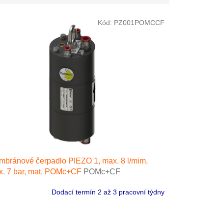
Kód:
PZ001POMCCF
bránové čerpadlo PIEZO 1, max. 8 l/mim,
. 7 bar, mat. POMc+CF
POMc+CF
Dodací termín 2 až 3 pracovní týdny