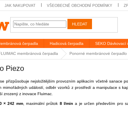
JAK NAKUPOVAT
VŠEOBECNÉ OBCHODNÍ PODMÍNKY
Z
HLEDAT
embránová čerpadla
Hadicová čerpadla
SEKO Dávkovací 
FLUIMAC membránová čerpadla
Ponorné membránové čerpadlo 
o Piezo
 přizpůsobuje nejsložitějším provozním aplikacím včetně sanace po
ých mimořádných událostí, odběr vzorků z prostředí a manipulace s kap
í zrozený z inovace Fluimac.
90 × 242 mm
, maximální průtok
8 l/min
a je určen především pro sa