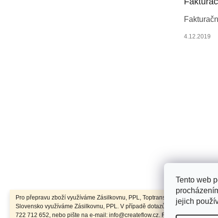
Faktura
í
Fakturačn
4.12.2019
Tento web p
Toplist
procházením
Pro přepravu zboží využíváme Zásilkovnu, PPL, Toptrans. Pro přepravu zbož
jejich použí
Slovensko využíváme Zásilkovnu, PPL. V případě dotazů volejte na tel.: +42
722 712 652, nebo pište na e-mail: info@createflow.cz. Recyklační poplatek 