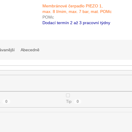
Membránové čerpadlo PIEZO 1,
max. 8 l/mim, max. 7 bar, mat. POMc
POMc
Dodací termín 2 až 3 pracovní týdny
ávanější
Abecedně
a
Tip
0
0