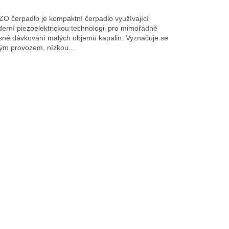
ZO čerpadlo je kompaktní čerpadlo využívající
erní piezoelektrickou technologii pro mimořádně
sné dávkování malých objemů kapalin. Vyznačuje se
hým provozem, nízkou...