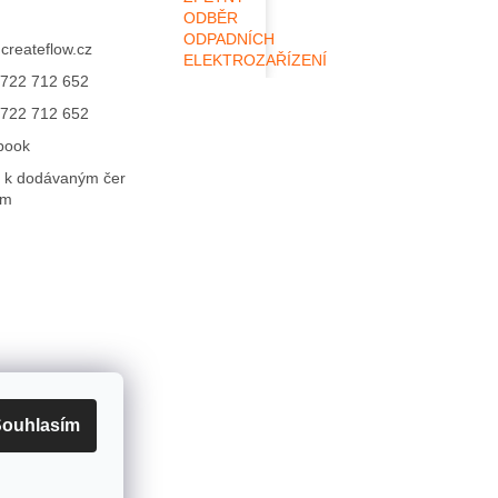
ODBĚR
ODPADNÍCH
@
createflow.cz
ELEKTROZAŘÍZENÍ
722 712 652
722 712 652
book
 k dodávaným čer
ům
ouhlasím