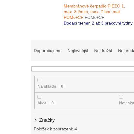
Membránové čerpadlo PIEZO 1,
max. 8 l/mim, max. 7 bar, mat.
POMc+CF
POMc+CF
Dodací termín 2 až 3 pracovní týdny
Ř
a
Doporučujeme
Nejlevnější
Nejdražší
Nejprod
z
e
n
í
p
Na skladě
0
r
o
d
Akce
Novink
0
u
k
Značky
t
ů
Položek k zobrazení:
4