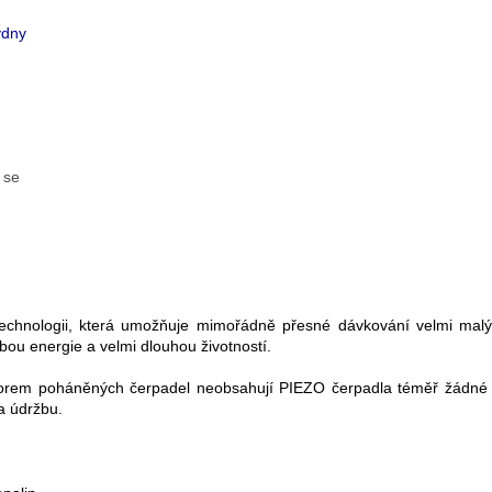
ýdny
 se
O
v
l
á
technologii, která umožňuje mimořádně přesné dávkování velmi malý
d
bou energie a velmi dlouhou životností.
a
c
torem poháněných čerpadel neobsahují PIEZO čerpadla téměř žádné 
í
a údržbu.
p
r
v
k