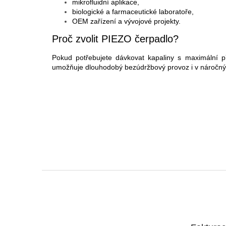
mikrofluidní aplikace,
biologické a farmaceutické laboratoře,
OEM zařízení a vývojové projekty.
Proč zvolit PIEZO čerpadlo?
Pokud potřebujete dávkovat kapaliny s maximální př
umožňuje dlouhodobý bezúdržbový provoz i v náročný
Z
á
p
a
t