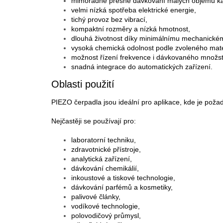
mimořádně přesné dávkování malých objemů ka
velmi nízká spotřeba elektrické energie,
tichý provoz bez vibrací,
kompaktní rozměry a nízká hmotnost,
dlouhá životnost díky minimálnímu mechanické
vysoká chemická odolnost podle zvoleného mate
možnost řízení frekvence i dávkovaného množst
snadná integrace do automatických zařízení.
Oblasti použití
PIEZO čerpadla jsou ideální pro aplikace, kde je pož
Nejčastěji se používají pro:
laboratorní techniku,
zdravotnické přístroje,
analytická zařízení,
dávkování chemikálií,
inkoustové a tiskové technologie,
dávkování parfémů a kosmetiky,
palivové články,
vodíkové technologie,
polovodičový průmysl,