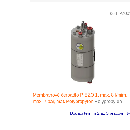
V
Kód:
PZ00
ý
p
i
s
p
r
o
d
u
k
t
ů
Membránové čerpadlo PIEZO 1, max. 8 l/mim,
max. 7 bar, mat. Polypropylen
Polypropylen
Dodací termín 2 až 3 pracovní t