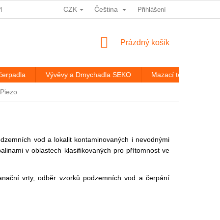
CZK
Čeština
PRACOVÁNÍ OSOBNÍCH ÚDAJŮ
HODNOCENÍ OBCHODU
Přihlášení
ROZ
NÁKUPNÍ
Prázdný košík
KOŠÍK
čerpadla
Vývěvy a Dmychadla SEKO
Mazací technika
Piezo
dzemních vod a lokalit kontaminovaných i nevodnými
alinami v oblastech klasifikovaných pro přítomnost ve
nační vrty, odběr vzorků podzemních vod a čerpání