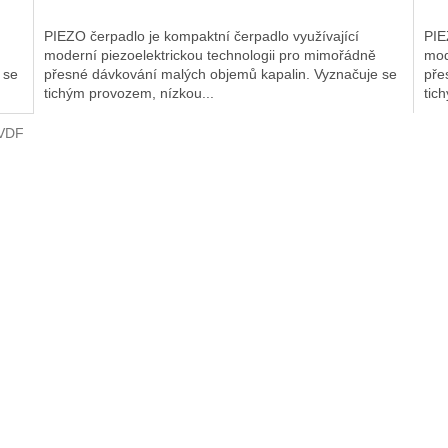
PIEZO čerpadlo je kompaktní čerpadlo využívající
PIE
moderní piezoelektrickou technologii pro mimořádně
mod
 se
přesné dávkování malých objemů kapalin. Vyznačuje se
pře
tichým provozem, nízkou...
tic
VDF