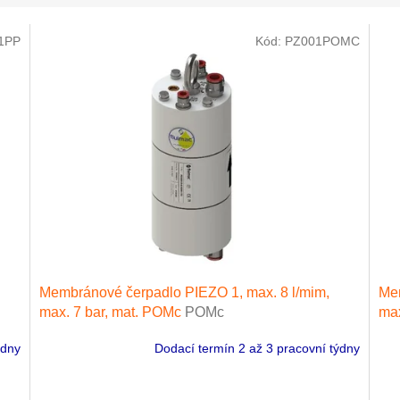
1PP
Kód:
PZ001POMC
Membránové čerpadlo PIEZO 1, max. 8 l/mim,
Mem
max. 7 bar, mat. POMc
POMc
max
ýdny
Dodací termín 2 až 3 pracovní týdny