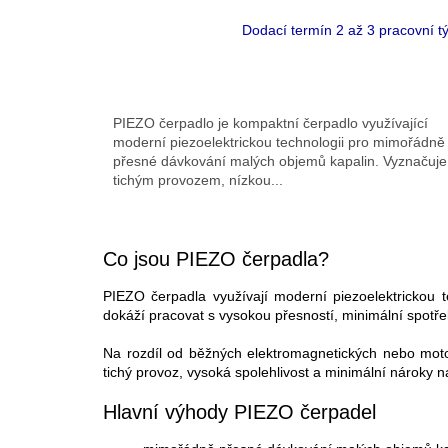
Dodací termín 2 až 3 pracovní t
PIEZO čerpadlo je kompaktní čerpadlo využívající
moderní piezoelektrickou technologii pro mimořádně
přesné dávkování malých objemů kapalin. Vyznačuje
tichým provozem, nízkou...
Co jsou PIEZO čerpadla?
PIEZO čerpadla využívají moderní piezoelektrickou 
dokáží pracovat s vysokou přesností, minimální spotře
Na rozdíl od běžných elektromagnetických nebo mo
tichý provoz, vysoká spolehlivost a minimální nároky n
Hlavní výhody PIEZO čerpadel