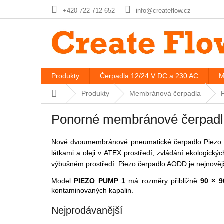
Přejít
+420 722 712 652
info@createflow.cz
na
obsah
Produkty
Čerpadla 12/24 V DC a 230 AC
M
Domů
Produkty
Membránová čerpadla
Ponorné membránové čerpadl
Nové dvoumembránové pneumatické čerpadlo Piezo se
látkami a oleji v ATEX prostředí, zvládání ekologick
výbušném prostředí. Piezo čerpadlo AODD je nejnovějš
Model
PIEZO PUMP 1
má rozměry přibližně
90 × 
kontaminovaných kapalin.
Nejprodávanější