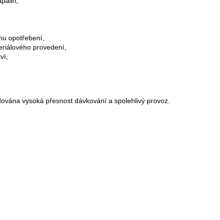
palin,
y
v
ý
p
mu opotřebení,
i
riálového provedení,
s
ví,
u
adována vysoká přesnost dávkování a spolehlivý provoz.