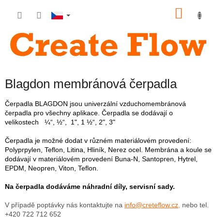
Přejít
NÁKU
na
obsah
KOŠÍK
Blagdon membránová čerpadla
Čerpadla BLAGDON jsou univerzální vzduchomembránová
čerpadla pro všechny aplikace. Čerpadla se dodávají o
velikostech ¼“, ½“, 1", 1 ½“, 2", 3"
Čerpadla je možné dodat v různém materiálovém provedení:
Polyprpylen, Teflon, Litina, Hliník, Nerez ocel. Membrána a koule se
dodávají v materiálovém provedení Buna-N, Santopren, Hytrel,
EPDM, Neopren, Viton, Teflon.
Na čerpadla dodáváme náhradní díly, servisní sady.
V případě poptávky nás kontaktujte na
info@creteflow.cz,
nebo tel.
+420 722 712 652