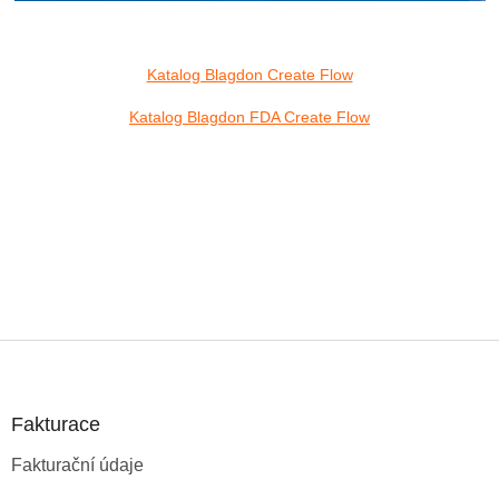
Katalog Blagdon Create Flow
Katalog Blagdon FDA Create Flow
Z
á
p
a
Fakturace
t
Fakturační údaje
í