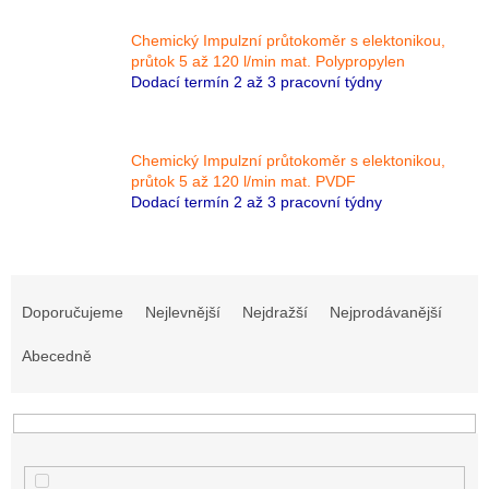
Chemický Impulzní průtokoměr s elektonikou,
průtok 5 až 120 l/min mat. Polypropylen
Dodací termín 2 až 3 pracovní týdny
Chemický Impulzní průtokoměr s elektonikou,
průtok 5 až 120 l/min mat. PVDF
Dodací termín 2 až 3 pracovní týdny
Ř
a
Doporučujeme
Nejlevnější
Nejdražší
Nejprodávanější
z
e
Abecedně
n
í
p
r
o