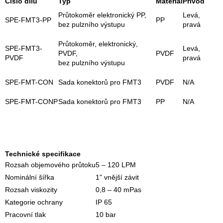
Číslo dílu
Typ
Materiál
Přívod
a
Průtokoměr elektronický PP,
Levá,
c
SPE-FMT3-PP
PP
bez pulzního výstupu
pravá
í
p
Průtokoměr, elektronický,
r
SPE-FMT3-
Levá,
PVDF,
PVDF
v
PVDF
pravá
bez pulzního výstupu
k
y
SPE-FMT-CON
Sada konektorů pro FMT3
PVDF
N/A
v
ý
SPE-FMT-CONP
Sada konektorů pro FMT3
PP
N/A
p
i
s
u
Technické specifikace
Rozsah objemového průtoku
5 – 120 LPM
Nominální šířka
1" vnější závit
Rozsah viskozity
0,8 – 40 mPas
Kategorie ochrany
IP 65
Pracovní tlak
10 bar