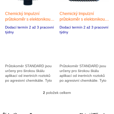
r
o
d
Chemický Impulzní
Chemický Impulzní
u
průtokoměr s elektonikou,
průtokoměr s elektonikou,
k
průtok 5 až 120 l/min mat.
průtok 5 až 120 l/min mat.
Dodací termín 2 až 3 pracovní
Dodací termín 2 až 3 pracovní
t
Polypropylen
PVDF
týdny
týdny
ů
Průtokoměr STANDARD jsou
Průtokoměr STANDARD jsou
určeny pro širokou škálu
určeny pro širokou škálu
aplikací od inertních roztoků
aplikací od inertních roztoků
po agresivní chemikálie. Tyto
po agresivní chemikálie. Tyto
měřiče využívají osvědčený
měřiče využívají osvědčený
design lopatkového kola a
design lopatkového kola a
2
položek celkem
O
jsou k...
jsou k...
v
l
á
d