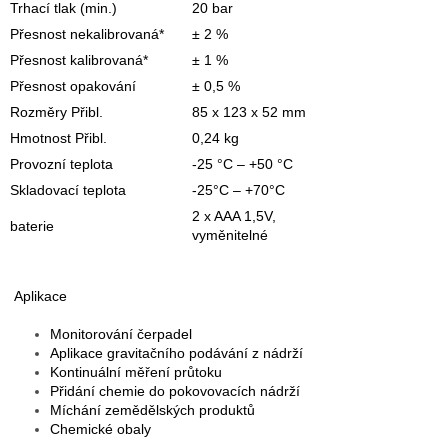
Trhací tlak (min.)
20 bar
Přesnost nekalibrovaná*
± 2 %
Přesnost kalibrovaná*
± 1 %
Přesnost opakování
± 0,5 %
Rozměry Přibl.
85 x 123 x 52 mm
Hmotnost Přibl.
0,24 kg
Provozní teplota
-25 °C – +50 °C
Skladovací teplota
-25°C – +70°C
2 x AAA 1,5V,
baterie
vyměnitelné
Aplikace
Monitorování čerpadel
Aplikace gravitačního podávání z nádrží
Kontinuální měření průtoku
Přidání chemie do pokovovacích nádrží
Míchání zemědělských produktů
Chemické obaly