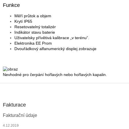
Funkce
Měří průtok a objem
Krytí IP65
Resetovatelný totalizér
Indikátor stavu baterie
Uživatelsky přívětivá kalibrace „v terénu“.
Elektronika EE Prom
Dvouřádkový alfanumerický displej zobrazuje
Nevhodné pro čerpání hořlavých nebo hořlavých kapalin.
Z
á
p
a
Fakturace
t
Fakturační údaje
í
4.12.2019