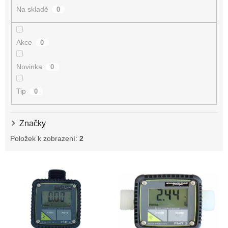
d
Na skladě
0
u
k
t
Akce
0
ů
Novinka
0
Tip
0
Značky
Položek k zobrazení:
2
V
ý
p
i
s
p