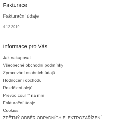
r
a
Fakturace
v
t
k
Fakturační údaje
í
y
v
4.12.2019
ý
p
i
Informace pro Vás
s
u
Jak nakupovat
Všeobecné obchodní podmínky
Zpracování osobních údajů
Hodnocení obchodu
Rozdělení olejů
Převod coul "" na mm
Fakturační údaje
Cookies
ZPĚTNÝ ODBĚR ODPADNÍCH ELEKTROZAŘÍZENÍ