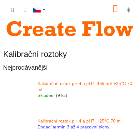
Přejít
NÁKU
na
obsah
KOŠÍK
Kalibrační roztoky
Nejprodávanější
Kalibrační roztok pH 4 a pH7, 465 mV +25°C 70
ml
Skladem
(9 ks)
Kalibrační roztok pH 4 a pH7, +25°C 70 ml
Dodací termín 3 až 4 pracovní týdny