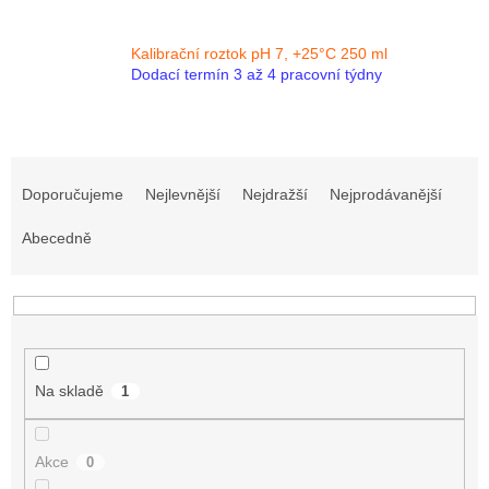
Kalibrační roztok pH 7, +25°C 250 ml
Dodací termín 3 až 4 pracovní týdny
Ř
a
Doporučujeme
Nejlevnější
Nejdražší
Nejprodávanější
z
e
Abecedně
n
í
p
r
o
d
Na skladě
1
u
k
t
Akce
0
ů