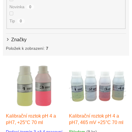
Novinka
0
Tip
0
Značky
Položek k zobrazení:
7
V
ý
p
i
s
p
r
o
d
Kalibrační roztok pH 4 a
Kalibrační roztok pH 4 a
u
pH7, +25°C 70 ml
pH7, 465 mV +25°C 70 ml
k
Dodací termín 3 až 4 pracovní
Skladem
(9 ks)