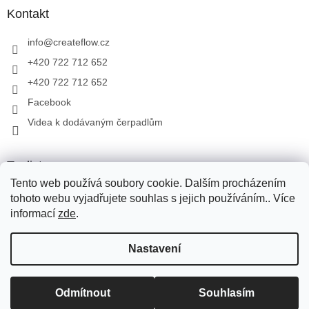
Kontakt
info
@
createflow.cz
+420 722 712 652
+420 722 712 652
Facebook
Videa k dodávaným čerpadlům
Toplist
Tento web používá soubory cookie. Dalším procházením
tohoto webu vyjadřujete souhlas s jejich používáním.. Více
informací
zde
.
Vytvořil Shoptet
Pro přepravu zboží využíváme Zásilkovnu, PPL, Toptrans. Pro
Nastavení
přepravu zboží na Slovensko využíváme Zásilkovnu, PPL. V
případě dotazů volejte na tel.: +420 722 712 652, nebo pište na e-
mail: info@createflow.cz. Recyklační poplatek je zahrnut do ceny
Copyright 2026
Create Flow
. Všechna práva vyhrazena.
Upravit
produktu. Na dodané produkty, zajišťujeme záruční a pozáruční
Odmítnout
Souhlasím
nastavení cookies
servis.