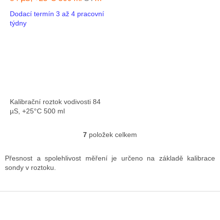
MS 8
Dodací termín 3 až 4 pracovní
týdny
Kalibrační roztok vodivosti 84
µS, +25°C 500 ml
7
položek celkem
O
v
l
Přesnost a spolehlivost měření je určeno na základě kalibrace
á
sondy v roztoku.
d
a
c
Z
í
á
p
p