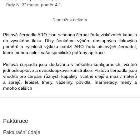
řady N. 3" motor, poměr 4:1,
Vhodnost nádoby: Univerzální
(Stub). Uhlíková ocel, PTFE
1
položek celkem
O
plněný sklem (horní),...
v
l
Pístová čerpadla ARO jsou schopna čerpat řadu viskózních kapalin
á
do vysokého tlaku. Díky širokému výběru dostupných tlakových
d
poměrů a rychlostí výtlaku nabízí ARO řadu pístových čerpadel,
a
které mohou splnit vaše specifické potřeby aplikace.
c
í
Pístová čerpadla jsou dodávána v několika konfiguracích, včetně
p
jednosloupkové a dvousloupkové konstrukce. Pístová čerpadla jsou
r
vhodná pro čerpání různých kapaliny včetně olejů a maziv, nátěrů
v
a sprejů, lepidel, tmely, vazelíny, povidla, marmelády, medy a
k
mnoho dalších
y
v
Z
ý
á
p
p
i
a
Fakturace
s
t
u
Fakturační údaje
í