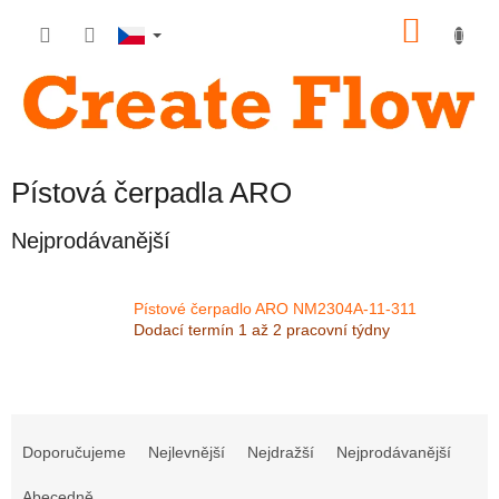
Přejít
NÁKU
na
obsah
KOŠÍK
Pístová čerpadla ARO
Nejprodávanější
Pístové čerpadlo ARO NM2304A-11-311
Dodací termín 1 až 2 pracovní týdny
Ř
a
Doporučujeme
Nejlevnější
Nejdražší
Nejprodávanější
z
Abecedně