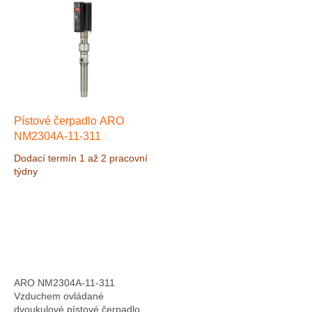
ý
p
i
s
p
r
o
d
Pístové čerpadlo ARO
u
NM2304A-11-311
k
Dodací termín 1 až 2 pracovní
t
týdny
ů
ARO NM2304A-11-311
Vzduchem ovládané
dvoukulové pístové čerpadlo