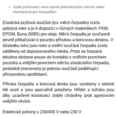
Vyšší pořizovací cena oproti jednoduchým ručním nebo
membránovým čerpadlům.
Elastická pryžová součást (tzv. měch čerpadla) zcela
pokrývá rotor a je k dispozici v různých materiálech: FKM,
EPDM, Buna (NBR) pro oleje. Měch čerpadla je současně
pevně přitlačován k pouzdru přírubou a koncovou deskou. V
důsledku toho jsou rotor a vnitřní součásti čerpadla zcela
odděleny od dopravovaného média. Proto se čerpaná
tekutina dostane pouze do kontaktu s vnitřním povrchem
pouzdra a vnějším povrchem měchu elastického čerpadla,
posledně jmenovaný je jedinou součástí podléhající
přirozenému opotřebení.
Příruba čerpadla a koncová deska jsou vyrobeny z odolné
lité oceli a jsou speciálně potaženy. Hřídel a ložiska jsou
díky uzavřené konstrukci dobře chráněny proti agresivním
vnějším vlivům.
Elektrické pohony v 230/400 V nebo 230 V