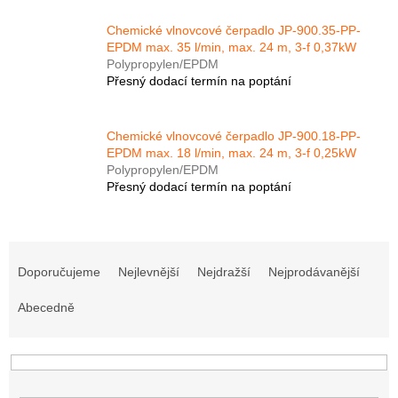
Chemické vlnovcové čerpadlo JP-900.35-PP-
EPDM max. 35 l/min, max. 24 m, 3-f 0,37kW
Polypropylen/EPDM
Přesný dodací termín na poptání
Chemické vlnovcové čerpadlo JP-900.18-PP-
EPDM max. 18 l/min, max. 24 m, 3-f 0,25kW
Polypropylen/EPDM
Přesný dodací termín na poptání
Ř
a
Doporučujeme
Nejlevnější
Nejdražší
Nejprodávanější
z
e
Abecedně
n
í
p
r