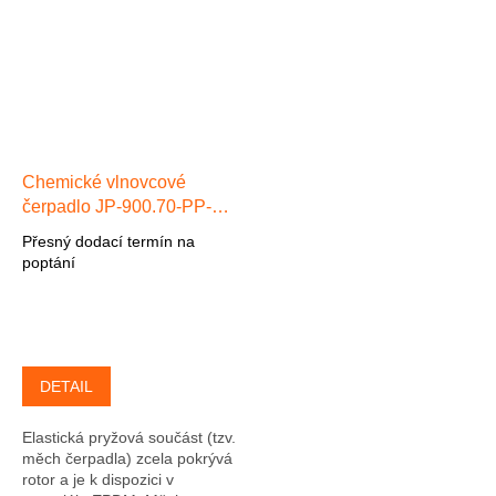
důsledku...
důsledku...
Chemické vlnovcové
čerpadlo JP-900.70-PP-
EPDM max. 70 l/min, max.
Přesný dodací termín na
24 m, 3-f 0,55 kW
poptání
Polypropylen/EPDM
DETAIL
Elastická pryžová součást (tzv.
měch čerpadla) zcela pokrývá
rotor a je k dispozici v