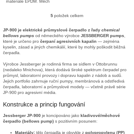
materiále EPDM. Měch
čerpadla je současně pevně
přitlačován k tělesu črpadla. V
5
položek celkem
O
důsledku...
v
l
JP-900 je elektrické průmyslové čerpadlo z řady
chemical
á
bellows pumps
od německého výrobce
JESSBERGER pumps
,
d
které je určeno pro
čerpaní agresivních kapalin
— zejména
a
kyselin, zásad a jiných chemikálií, které by mohly poškodit běžná
c
čerpadla.
í
p
Výrobce Jessberger je rodinná firma se sídlem v Ottobrunnu
r
(nedaleko Mnichova), která dodává široké spektrum čerpadel pro
v
průmysl, laboratorní provozy i dopravu kapalin z nádob a sudů.
k
Jejich portfolio zahrnuje ruční pumpy, membránová a odstředivá
y
čerpadla, laboratorní a průmyslové modely — včetně právě série
v
JP-900 pro agresivní média.
ý
p
Konstrukce a princip fungování
i
s
Jessberger JP-900
je koncipováno jako
kladivové/měchové
u
čerpadlo (bellows pump)
s pozitivním posunem:
Materiály:
tělo čerpadla je obvykle z
polypropylenu (PP)