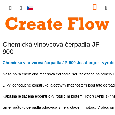
Přejít
NÁKU
na
obsah
KOŠÍK
Chemická vlnovcová čerpadla JP-
900
Chemická vlnovcová čerpadla JP-900 Jessberger - vyroben
Naše nová chemická měchová čerpadla jsou založena na principu 
Díky jednoduché konstrukci a četným možnostem jsou tato čerpadl
Kapalina je tlačena excentricky rotujícím pístem (rotor) uvnitř sk
Směr průtoku čerpadla odpovídá směru otáčení motoru. V obou smě