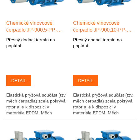
p
r
o
d
Chemické vlnovcové
Chemické vlnovcové
u
čerpadlo JP-900.5-PP-
čerpadlo JP-900.10-PP-
k
EPDM max. 5 l/min, max.
EPDM max. 10 l/min, max.
Přesný dodací termín na
Přesný dodací termín na
t
24 m, 3-f 0,25kW
24 m, 3-f 0,25kW
poptání
poptání
ů
Polypropylen/EPDM
Polypropylen/EPDM
DETAIL
DETAIL
Elastická pryžová součást (tzv.
Elastická pryžová součást (tzv.
měch čerpadla) zcela pokrývá
měch čerpadla) zcela pokrývá
rotor a je k dispozici v
rotor a je k dispozici v
materiále EPDM. Měch
materiále EPDM. Měch
čerpadla je současně pevně
čerpadla je současně pevně
přitlačován k tělesu črpadla. V
přitlačován k tělesu črpadla. V
důsledku...
důsledku...