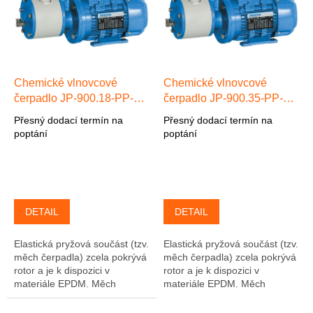
Chemické vlnovcové
Chemické vlnovcové
čerpadlo JP-900.18-PP-
čerpadlo JP-900.35-PP-
EPDM max. 18 l/min, max.
EPDM max. 35 l/min, max.
Přesný dodací termín na
Přesný dodací termín na
24 m, 3-f 0,25kW
24 m, 3-f 0,37kW
poptání
poptání
Polypropylen/EPDM
Polypropylen/EPDM
DETAIL
DETAIL
Elastická pryžová součást (tzv.
Elastická pryžová součást (tzv.
měch čerpadla) zcela pokrývá
měch čerpadla) zcela pokrývá
rotor a je k dispozici v
rotor a je k dispozici v
materiále EPDM. Měch
materiále EPDM. Měch
čerpadla je současně pevně
čerpadla je současně pevně
přitlačován k tělesu črpadla. V
přitlačován k tělesu črpadla. V