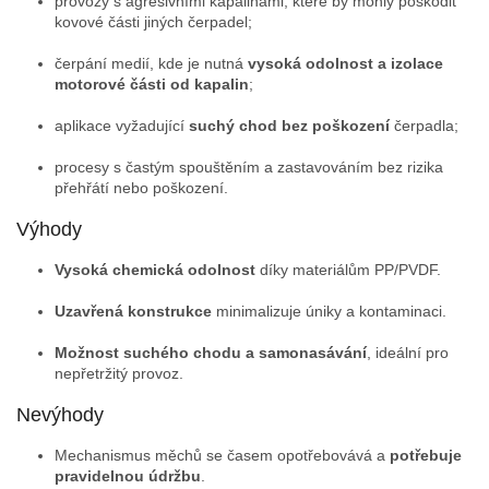
provozy s agresivními kapalinami, které by mohly poškodit
kovové části jiných čerpadel;
čerpání medií, kde je nutná
vysoká odolnost a izolace
motorové části od kapalin
;
aplikace vyžadující
suchý chod bez poškození
čerpadla;
procesy s častým spouštěním a zastavováním bez rizika
přehřátí nebo poškození.
Výhody
Vysoká chemická odolnost
díky materiálům PP/PVDF.
Uzavřená konstrukce
minimalizuje úniky a kontaminaci.
Možnost suchého chodu a samonasávání
, ideální pro
nepřetržitý provoz.
Nevýhody
Mechanismus měchů se časem opotřebovává a
potřebuje
pravidelnou údržbu
.