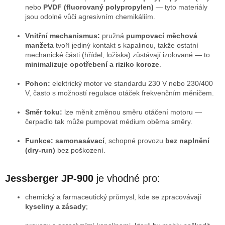
nebo
PVDF (fluorovaný polypropylen)
— tyto materiály
jsou odolné vůči agresivním chemikáliím.
Vnitřní mechanismus:
pružná
pumpovací měchová
manžeta
tvoří jediný kontakt s kapalinou, takže ostatní
mechanické části (hřídel, ložiska) zůstávají izolované — to
minimalizuje opotřebení a riziko koroze
.
Pohon:
elektrický motor ve standardu 230 V nebo 230/400
V, často s možností regulace otáček frekvenčním měničem.
Směr toku:
lze měnit změnou směru otáčení motoru —
čerpadlo tak může pumpovat médium oběma směry.
Funkce:
samonasávací
, schopné provozu
bez naplnění
(dry-run)
bez poškození.
Jessberger JP-900
je vhodné pro:
chemický a farmaceutický průmysl, kde se zpracovávají
kyseliny a zásady
;