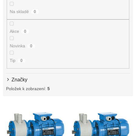
o
d
Na skladě
0
u
k
t
Akce
0
ů
Novinka
0
Tip
0
Značky
Položek k zobrazení:
5
V
ý
p
i
s