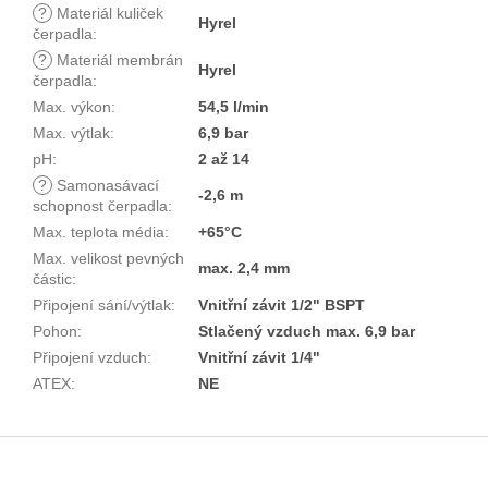
?
Materiál kuliček
Hyrel
čerpadla
:
?
Materiál membrán
Hyrel
čerpadla
:
Max. výkon
:
54,5 l/min
Max. výtlak
:
6,9 bar
pH
:
2 až 14
?
Samonasávací
-2,6 m
schopnost čerpadla
:
Max. teplota média
:
+65°C
Max. velikost pevných
max. 2,4 mm
částic
:
Připojení sání/výtlak
:
Vnitřní závit 1/2" BSPT
Pohon
:
Stlačený vzduch max. 6,9 bar
Připojení vzduch
:
Vnitřní závit 1/4"
ATEX
:
NE
Z
á