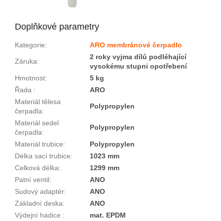
Doplňkové parametry
Kategorie
:
ARO membránové čerpadlo
2 roky vyjma dílů podléhající
Záruka
:
vysokému stupni opotřebení
Hmotnost
:
5 kg
Řada
:
ARO
Materiál tělesa
Polypropylen
čerpadla
:
Materiál sedel
Polypropylen
čerpadla
:
Materiál trubice
:
Polypropylen
Délka sací trubice
:
1023 mm
Celková délka
:
1299 mm
Patní ventil
:
ANO
Sudový adaptér
:
ANO
Základní deska
:
ANO
Výdejní hadice
:
mat. EPDM