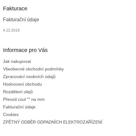
p
a
Fakturace
t
Fakturační údaje
í
4.12.2019
Informace pro Vás
Jak nakupovat
Všeobecné obchodní podmínky
Zpracování osobních údajů
Hodnocení obchodu
Rozdělení olejů
Převod coul "" na mm
Fakturační údaje
Cookies
ZPĚTNÝ ODBĚR ODPADNÍCH ELEKTROZAŘÍZENÍ