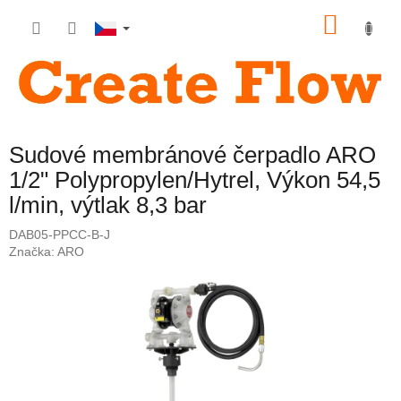
Přejít
NÁKU
na
obsah
KOŠÍK
Sudové membránové čerpadlo ARO
1/2" Polypropylen/Hytrel, Výkon 54,5
l/min, výtlak 8,3 bar
DAB05-PPCC-B-J
Značka:
ARO