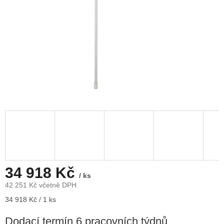
34 918 Kč
/ ks
42 251 Kč včetně DPH
Měrná
34 918 Kč / 1 ks
cena:
Dodací termín 6 pracovních týdnů