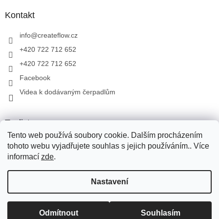
Kontakt
info
@
createflow.cz
+420 722 712 652
+420 722 712 652
Facebook
Videa k dodávaným čerpadlům
Toplist
Tento web používá soubory cookie. Dalším procházením
tohoto webu vyjadřujete souhlas s jejich používáním.. Více
informací
zde
.
Vytvořil Shoptet
Pro přepravu zboží využíváme Zásilkovnu, PPL, Toptrans. Pro
Nastavení
přepravu zboží na Slovensko využíváme Zásilkovnu, PPL. V
případě dotazů volejte na tel.: +420 722 712 652, nebo pište na e-
mail: info@createflow.cz. Recyklační poplatek je zahrnut do ceny
Copyright 2026
Create Flow
. Všechna práva vyhrazena.
Upravit
produktu. Na dodané produkty, zajišťujeme záruční a pozáruční
Odmítnout
Souhlasím
nastavení cookies