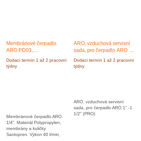
Membránové čerpadlo
ARO, vzduchová servisní
ARO PD03,
sada, pro čerpadlo ARO 1"
Polypropylen/Santopren,
-1 1/2" (PRO)
Dodací termín 1 až 2 pracovní
Dodací termín 1 až 2 pracovní
Výkon 40 l/min, výtlak 8,3
týdny
týdny
bar
Výkon 40 l/min, výtlak
8,3 bar
ARO, vzduchová servisní
sada, pro čerpadlo ARO 1" -1
1/2" (PRO)
Membránové čerpadlo ARO
1/4". Materiál Polypropylen,
membrány a kuličky
Santopren. Výkon 40 l/min,
výtlak 8,3 bar. Čerpadlo je