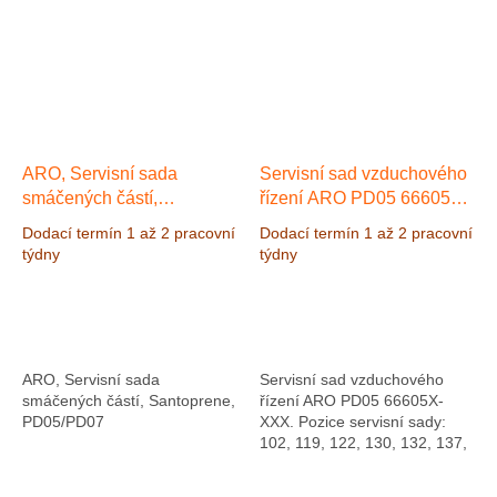
ARO, Servisní sada
Servisní sad vzduchového
smáčených částí,
řízení ARO PD05 66605X-
Santoprene, PD05/PD07
XXX
Dodací termín 1 až 2 pracovní
Dodací termín 1 až 2 pracovní
týdny
týdny
ARO, Servisní sada
Servisní sad vzduchového
smáčených částí, Santoprene,
řízení ARO PD05 66605X-
PD05/PD07
XXX. Pozice servisní sady:
102, 119, 122, 130, 132, 137,
138, 139, 140, 141 a lubrikant.