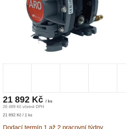
21 892 Kč
/ ks
26 489 Kč včetně DPH
Měrná
21 892 Kč / 1 ks
cena:
Dodací termín 1 až 2 pracovní týdny