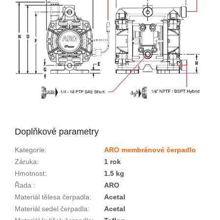
Doplňkové parametry
Kategorie
:
ARO membránové čerpadlo
Záruka
:
1 rok
Hmotnost
:
1.5 kg
Řada
:
ARO
Materiál tělesa čerpadla
:
Acetal
Materiál sedel čerpadla
:
Acetal