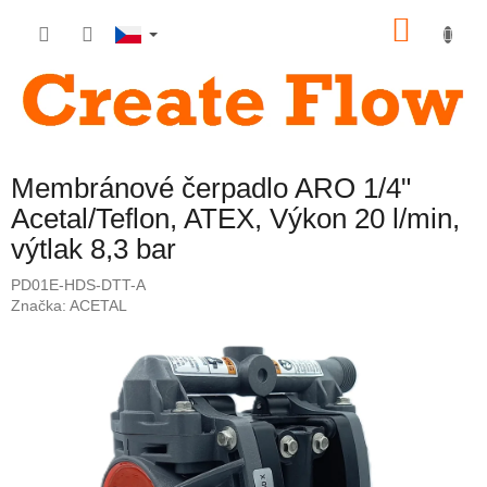
Přejít
NÁKU
na
obsah
KOŠÍK
Membránové čerpadlo ARO 1/4"
Acetal/Teflon, ATEX, Výkon 20 l/min,
výtlak 8,3 bar
PD01E-HDS-DTT-A
Značka:
ACETAL