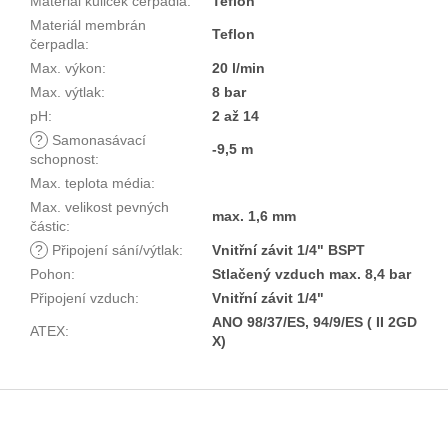
Materiál kuliček čerpadla
:
Teflon
Materiál membrán
Teflon
čerpadla
:
Max. výkon
:
20 l/min
Max. výtlak
:
8 bar
pH
:
2 až 14
?
Samonasávací
-9,5 m
schopnost
:
Max. teplota média
:
Max. velikost pevných
max. 1,6 mm
částic
:
?
Připojení sání/výtlak
:
Vnitřní závit 1/4" BSPT
Pohon
:
Stlačený vzduch max. 8,4 bar
Připojení vzduch
:
Vnitřní závit 1/4"
ANO 98/37/ES, 94/9/ES ( II 2GD
ATEX
:
X)
Z
á
p