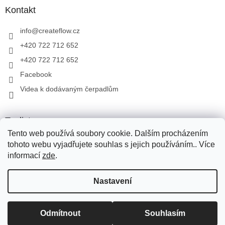
Kontakt
info
@
createflow.cz
+420 722 712 652
+420 722 712 652
Facebook
Videa k dodávaným čerpadlům
Toplist
Tento web používá soubory cookie. Dalším procházením
tohoto webu vyjadřujete souhlas s jejich používáním.. Více
informací
zde
.
Vytvořil Shoptet
Pro přepravu zboží využíváme Zásilkovnu, PPL, Toptrans. Pro
Nastavení
přepravu zboží na Slovensko využíváme Zásilkovnu, PPL. V
případě dotazů volejte na tel.: +420 722 712 652, nebo pište na e-
mail: info@createflow.cz. Recyklační poplatek je zahrnut do ceny
Copyright 2026
Create Flow
. Všechna práva vyhrazena.
Upravit
produktu. Na dodané produkty, zajišťujeme záruční a pozáruční
Odmítnout
Souhlasím
nastavení cookies
servis.