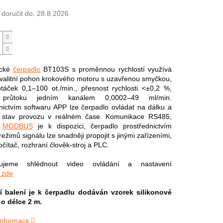
oručit do:
28.8.2026
tické
čerpadlo
BT103S s proměnnou rychlostí využívá
valitní pohon krokového motoru s uzavřenou smyčkou,
táček 0,1–100 ot./min., přesnost rychlosti <±0,2 %,
 průtoku jedním kanálem 0,0002–49 ml/min.
nictvím softwaru APP lze čerpadlo ovládat na dálku a
t stav provozu v reálném čase. Komunikace RS485,
l
MODBUS
je k dispozici, čerpadlo prostřednictvím
ežimů signálu lze snadněji propojit s jinými zařízeními,
očítač, rozhraní člověk-stroj a PLC.
čujeme shlédnout video ovládání a nastavení
zde
í balení je k čerpadlu dodáván vzorek silikonové
o délce 2 m.
 informace