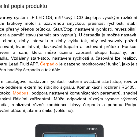
ailní popis produktu
warový systém LF-LED-OS, mřížkový LCD displej s vysokým rozlišen
itní krokový motor s uzavřenou smyčkou, přesnost rychlosti, stabil
ce přesný přenos průtoku. Start/Stop, nastavení rychlosti, reverzibilní
lost a paměť stavu (paměť pro vypnutí). U čerpadla je možné nastavi
 chodu, doby intervalu a doby cyklu tak, aby vyhovovaly pož
sování, kvantitativní, dávkování kapalin a testování průtoku. Funk
avení a sání, která může účinně zabránit úkapu kapaliny, při
adla. Vzdálený start-stop, nastavení rychlosti a časování lze realiz
waru Lead Fluid APP.
Čerpadlo
je osazeno monitorovací funkcí, jako je 
na hadičky čerpadla a tak dále.
rní analogové nastavení rychlosti, externí ovládání start-stop, reverzi
cké oddělení externího řídícího signálu. Komunikační rozhraní RS485, 
rotokol
Modbus
, podpora nastavení komunikačních parametrů, snadné
znými řídicími zařízeními. Může odpovídat různým vysoce výkon
adla, realizovat různé kombinace hlavy čerpadla a pohonu Podp
ování otáčení, alarmu úniku (volitelné).