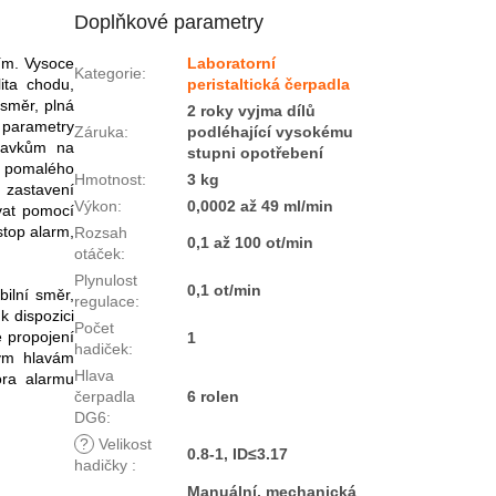
Doplňkové parametry
ím. Vysoce
Laboratorní
Kategorie
:
ita chodu,
peristaltická čerpadla
 směr, plná
2 roky vyjma dílů
t parametry
Záruka
:
podléhající vysokému
adavkům na
stupni opotřebení
ce pomalého
Hmotnost
:
3 kg
 zastavení
Výkon
:
0,0002 až 49 ml/min
ovat pomocí
stop alarm,
Rozsah
0,1 až 100 ot/min
otáček
:
Plynulost
0,1 ot/min
bilní směr,
regulace
:
k dispozici
Počet
 propojení
1
hadiček
:
ným hlavám
Hlava
ora alarmu
čerpadla
6 rolen
DG6
:
?
Velikost
0.8-1, ID≤3.17
hadičky
:
Manuální, mechanická