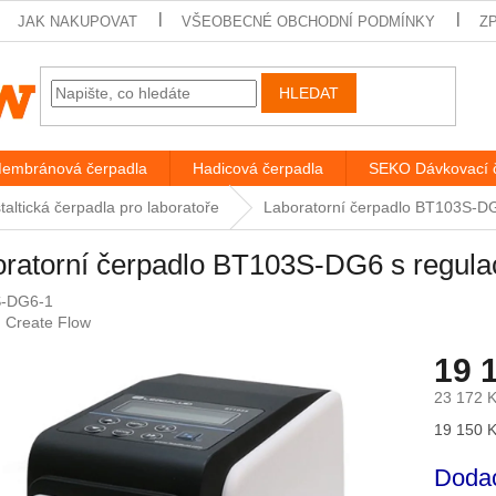
JAK NAKUPOVAT
VŠEOBECNÉ OBCHODNÍ PODMÍNKY
Z
HLEDAT
embránová čerpadla
Hadicová čerpadla
SEKO Dávkovací 
taltická čerpadla pro laboratoře
Laboratorní čerpadlo BT103S-DG6
ratorní čerpadlo BT103S-DG6 s regulac
-DG6-1
:
Create Flow
19 
23 172 
Měrná
19 150 K
cena:
Dodac