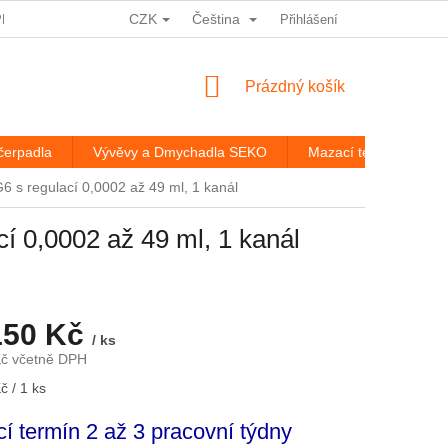
CZK
Čeština
PRACOVÁNÍ OSOBNÍCH ÚDAJŮ
HODNOCENÍ OBCHODU
Přihlášení
ROZ
NÁKUPNÍ
Prázdný košík
KOŠÍK
čerpadla
Vývěvy a Dmychadla SEKO
Mazací technika
 s regulací 0,0002 až 49 ml, 1 kanál
í 0,0002 až 49 ml, 1 kanál
150 Kč
/ ks
Kč včetně DPH
č / 1 ks
í termín 2 až 3 pracovní týdny