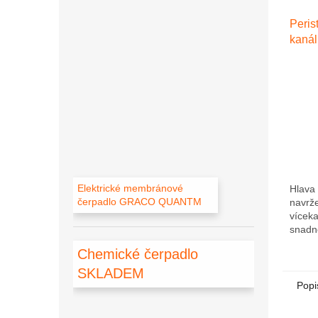
Peris
kanál
ultra
výkon
ml/mi
Elektrické membránové
Hlava 
čerpadlo GRACO QUANTM
navrže
víceka
snadno
vyměňu
Chemické čerpadlo
Samon
automa
SKLADEM
Popi