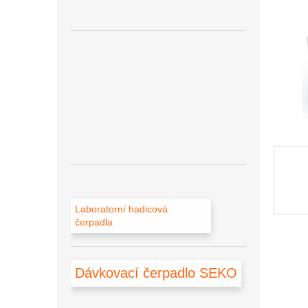
n
e
l
Laboratorní hadicová
čerpadla
Dávkovací čerpadlo SEKO