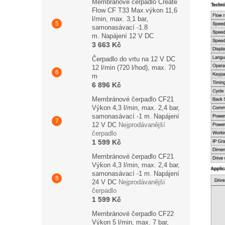
Membránové čerpadlo Create
Flow CF T33 Max.výkon 11,6
l/min, max. 3,1 bar,
samonasávací -1.8
m. Napájení 12 V DC
3 663 Kč
Čerpadlo do vrtu na 12 V DC
12 l/min (720 l/hod), max. 70
m
6 896 Kč
Membránové čerpadlo CF21
Výkon 4,3 l/min, max. 2,4 bar,
samonasávací -1 m. Napájení
12 V DC
Nejprodávanější
čerpadlo
1 599 Kč
Membránové čerpadlo CF21
Výkon 4,3 l/min, max. 2,4 bar,
samonasávací -1 m. Napájení
24 V DC
Nejprodávanější
čerpadlo
1 599 Kč
Membránové čerpadlo CF22
Výkon 5 l/min, max. 7 bar,