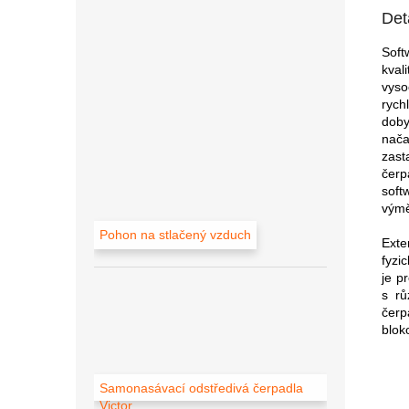
Det
Soft
kval
vyso
rych
doby
nača
zast
čerp
soft
výmě
Pohon na stlačený vzduch
Exte
fyzi
je p
s rů
čerp
blok
Samonasávací odstředivá čerpadla
Victor