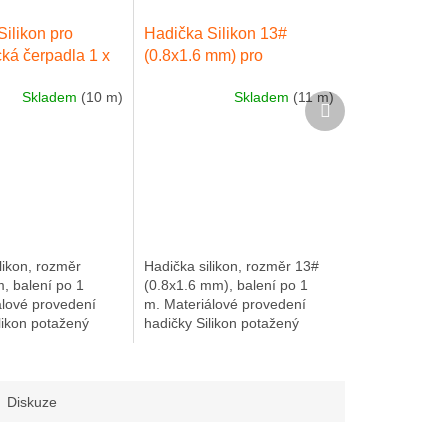
ilikon pro
Hadička Silikon 13#
ická čerpadla 1 x
(0.8x1.6 mm) pro
 Včetně FDA
peristaltická čerpadla .
Skladem
(10 m)
Skladem
(11 m)
u|balení 1 m
Včetně FDA
Další
produkt
certifikátu|balení 1 m
likon, rozměr
Hadička silikon, rozměr 13#
, balení po 1
(0.8x1.6 mm), balení po 1
álové provedení
m. Materiálové provedení
likon potažený
hadičky Silikon potažený
včetně FDA
platinou, včetně FDA
u. Nanesená platina
certifikátu. Nanesená platina
inimální...
zaručuje minimální...
Diskuze