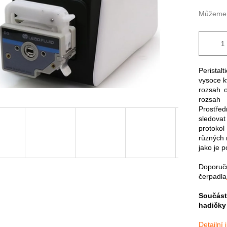
Můžeme d
Peristal
vysoce k
rozsah o
rozsah
Prostřed
sledova
protoko
různých r
jako je p
Doporu
čerpadla
Součást
hadičky 
Detailní