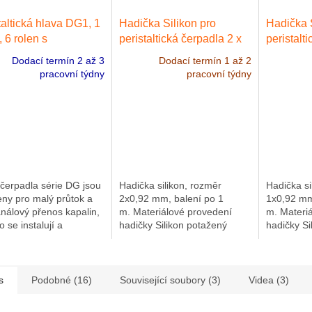
taltická hlava DG1, 1
Hadička Silikon pro
Hadička S
, 6 rolen s
peristaltická čerpadla 2 x
peristalt
nízkým průtokem
0.92 mm. Včetně FDA
0.92 mm.
Dodací termín 2 až 3
Dodací termín 1 až 2
 0.000166 až 65
certifikátu|balení 1 m
certifikát
pracovní týdny
pracovní týdny
n
čerpadla série DG jsou
Hadička silikon, rozměr
Hadička si
ny pro malý průtok a
2x0,92 mm, balení po 1
1x0,92 mm
nálový přenos kapalin,
m. Materiálové provedení
m. Materi
 se instalují a
hadičky Silikon potažený
hadičky Si
jí hadičky.
platinou, včetně FDA
platinou, 
astavitelná pružina
certifikátu. Nanesená platina
certifikát
ticky nastavuje...
zaručuje minimální...
zaručuje m
s
Podobné (16)
Související soubory (3)
Videa (3)