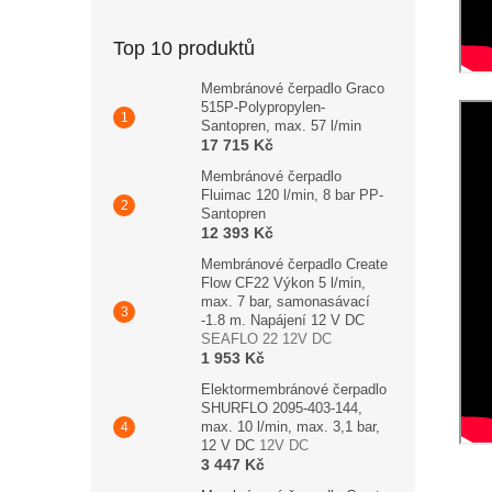
Top 10 produktů
Membránové čerpadlo Graco
515P-Polypropylen-
Santopren, max. 57 l/min
17 715 Kč
Membránové čerpadlo
Fluimac 120 l/min, 8 bar PP-
Santopren
12 393 Kč
Membránové čerpadlo Create
Flow CF22 Výkon 5 l/min,
max. 7 bar, samonasávací
-1.8 m. Napájení 12 V DC
SEAFLO 22 12V DC
1 953 Kč
Elektormembránové čerpadlo
SHURFLO 2095-403-144,
max. 10 l/min, max. 3,1 bar,
12 V DC
12V DC
3 447 Kč