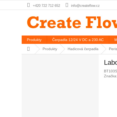
Přejít
+420 722 712 652
info@createflow.cz
na
obsah
Produkty
Čerpadla 12/24 V DC a 230 AC
M
Domů
Produkty
Hadicová čerpadla
Peris
P
Labo
o
s
BT103S
t
Značka
r
a
n
n
í
p
a