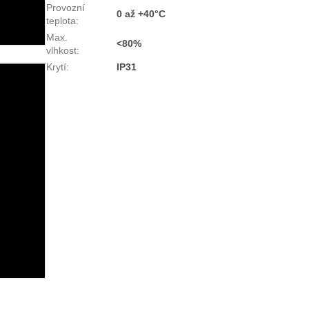
Provozní
0 až +40°C
teplota
:
Max.
<80%
vlhkost
:
Krytí
:
IP31