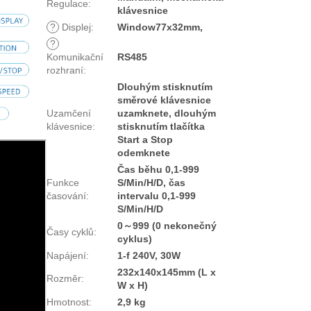
Regulace
:
klávesnice
?
Displej
:
Window77x32mm,
?
Komunikační
RS485
rozhraní
:
Dlouhým stisknutím
směrové klávesnice
Uzamčení
uzamknete, dlouhým
klávesnice
:
stisknutím tlačítka
Start a Stop
odemknete
Čas běhu 0,1-999
Funkce
S/Min/H/D, čas
časování
:
intervalu 0,1-999
S/Min/H/D
0～999 (0 nekonečný
Časy cyklů
:
cyklus)
Napájení
:
1-f 240V, 30W
232x140x145mm (L x
Rozměr
:
W x H)
Hmotnost
:
2,9 kg