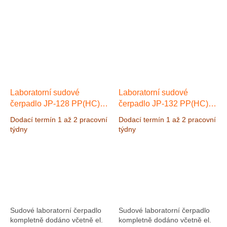
pro čerpání slabých kyselin a
louhů...
Laboratorní sudové
Laboratorní sudové
čerpadlo JP-128 PP(HC)
čerpadlo JP-132 PP(HC)
1000 mm prům. 28 mm
1200 mm prům. 32 mm
Dodací termín 1 až 2 pracovní
Dodací termín 1 až 2 pracovní
týdny
týdny
Sudové laboratorní čerpadlo
Sudové laboratorní čerpadlo
kompletně dodáno včetně el.
kompletně dodáno včetně el.