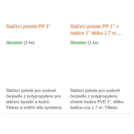
Stáčecí pistole PP 1"
Stáčecí pistole PP 1" +
hadice 1" délka 1,7 m,
PVC s koncovkou
Skladem
(2 ks)
Skladem
(1 ks)
Stáčecí pistole pro sudové
Stáčecí pistole pro sudové
čerpadlo z polypropylenu pro
čerpadlo z polypropylenu
stáčení kyselin a louhů.
včetně hadice PVD 1", délka
Těleso a vnitřní díly vyrobeny
hadice cca 1,7 m. Těleso
z polypropylenu, sedlo ventilu
stáčecí pistole a vnitřní díly
a O-kroužky z vitonu (FMP),...
vyrobeny z polypropylenu,
sedlo ventilu a...