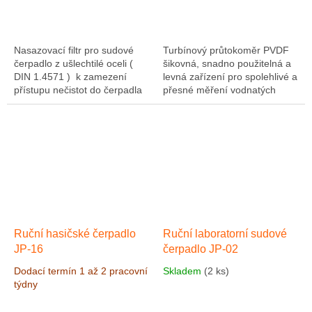
Nasazovací filtr pro sudové
Turbínový průtokoměr PVDF
čerpadlo z ušlechtilé oceli (
šikovná, snadno použitelná a
DIN 1.4571 ) k zamezení
levná zařízení pro spolehlivé a
přístupu nečistot do čerpadla
přesné měření vodnatých
s otvory 1,5 x 12mm.
médií podobných vodě a v
tomto případě zvláště
agresivních médií,...
Ruční hasičské čerpadlo
Ruční laboratorní sudové
JP-16
čerpadlo JP-02
Dodací termín 1 až 2 pracovní
Skladem
(2 ks)
týdny