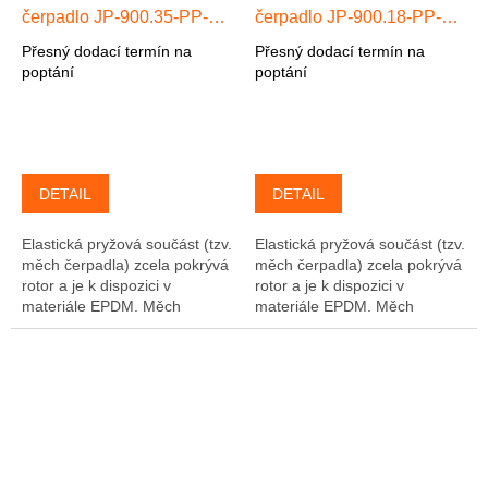
čerpadlo JP-900.35-PP-
čerpadlo JP-900.18-PP-
EPDM max. 35 l/min, max.
EPDM max. 18 l/min, max.
Přesný dodací termín na
Přesný dodací termín na
24 m, 3-f 0,37kW
24 m, 3-f 0,25kW
poptání
poptání
Polypropylen/EPDM
Polypropylen/EPDM
DETAIL
DETAIL
Elastická pryžová součást (tzv.
Elastická pryžová součást (tzv.
měch čerpadla) zcela pokrývá
měch čerpadla) zcela pokrývá
rotor a je k dispozici v
rotor a je k dispozici v
materiále EPDM. Měch
materiále EPDM. Měch
čerpadla je současně pevně
čerpadla je současně pevně
přitlačován k tělesu črpadla. V
přitlačován k tělesu črpadla. V
důsledku...
důsledku...