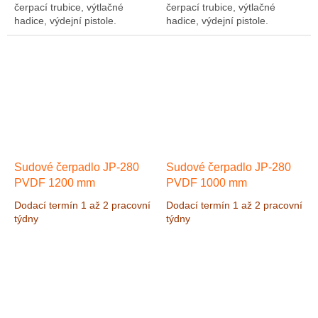
čerpací trubice, výtlačné
čerpací trubice, výtlačné
hadice, výdejní pistole.
hadice, výdejní pistole.
Čerpadlo je vhodné pro
Čerpadlo je vhodné pro
čerpání kyselin a louhů.
čerpání kyselin a louhů.
Čerpadlo...
Čerpadlo...
Sudové čerpadlo JP-280
Sudové čerpadlo JP-280
PVDF 1200 mm
PVDF 1000 mm
Dodací termín 1 až 2 pracovní
Dodací termín 1 až 2 pracovní
týdny
týdny