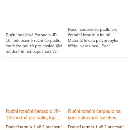
Ruční sudové čerpadlo pro
Ruční hasičské čerpadlo JP-
čerpání kyselin a louhů,
16, jednočinné ruční čerpadlo,
Materiál tělesa polypropylen,
které lze použít pro následující
hřídel Nerez ocel. Sací
média tříd nebezpečnosti A I-
teleskopická trubice o délce
III: Nafta, topný olej, palivo
340-900 mm. Ruční páka
(benzín, E85), petrolej,...
nastavitelná do...
Ruční rotační čerpadlo JP-
Ruční rotační čerpadlo na
13 vhodné pro naftu, topný
koncentrované kyseliny a
olej, oleje (do SAE 90) a
louhy z materiálu PVDF
Dodací termín 1 až 2 pracovní
Dodací termín 1 až 2 pracovní