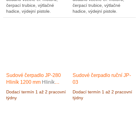
čerpací trubice, výtlačné
čerpací trubice, výtlačné
hadice, výdejní pistole.
hadice, výdejní pistole.
Čerpadlo je vhodné pro
Čerpadlo je vhodné pro
čerpání slabých kyselin a
čerpání slabých kyselin a
louhů na vodním...
louhů na vodním...
Sudové čerpadlo JP-280
Sudové čerpadlo ruční JP-
Hliník 1200 mm
Hliník
03
1200 mm
Dodací termín 1 až 2 pracovní
Dodací termín 1 až 2 pracovní
týdny
týdny