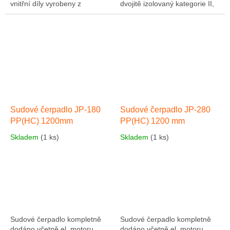
vnitřní díly vyrobeny z
dvojitě izolovaný kategorie II,
polypropylenu, sedlo ventilu a
přepínač ochrany proti
O-kroužky z vitonu (FMP),
zatížení s uvolněním
pružina...
nízkého...
Sudové čerpadlo JP-180
Sudové čerpadlo JP-280
PP(HC) 1200mm
PP(HC) 1200 mm
Skladem
(1 ks)
Skladem
(1 ks)
Sudové čerpadlo kompletně
Sudové čerpadlo kompletně
dodáno včetně el. motoru,
dodáno včetně el. motoru,