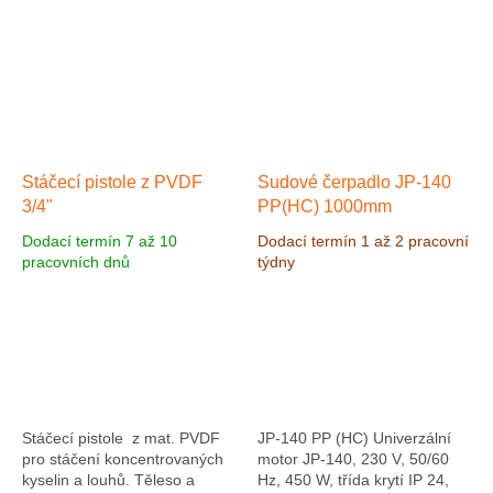
Stáčecí pistole z PVDF
Sudové čerpadlo JP-140
3/4"
PP(HC) 1000mm
Dodací termín 7 až 10
Dodací termín 1 až 2 pracovní
pracovních dnů
týdny
Stáčecí pistole z mat. PVDF
JP-140 PP (HC) Univerzální
pro stáčení koncentrovaných
motor JP-140, 230 V, 50/60
kyselin a louhů. Těleso a
Hz, 450 W, třída krytí IP 24,