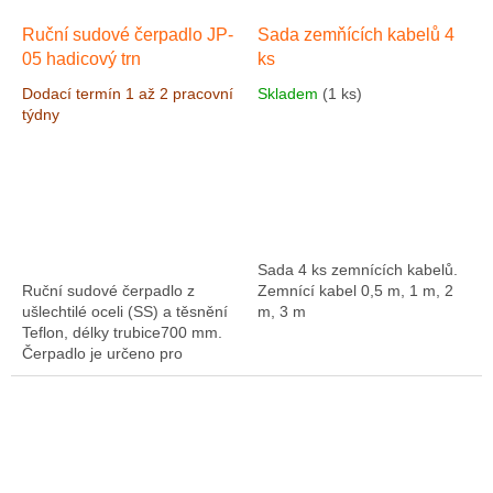
Ruční sudové čerpadlo JP-
Sada zemňících kabelů 4
05 hadicový trn
ks
Dodací termín 1 až 2 pracovní
Skladem
(1 ks)
týdny
Sada 4 ks zemnících kabelů.
Ruční sudové čerpadlo z
Zemnící kabel 0,5 m, 1 m, 2
ušlechtilé oceli (SS) a těsnění
m, 3 m
Teflon, délky trubice700 mm.
Čerpadlo je určeno pro
chemické kapaliny, ředidla a
jiné hořlaviny. Čerpadlo je
možné...