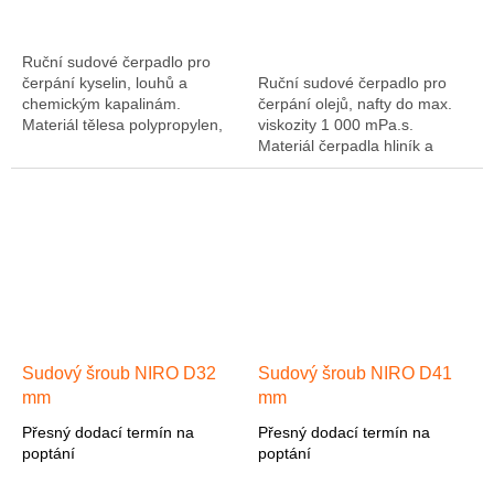
Ruční sudové čerpadlo pro
čerpání kyselin, louhů a
Ruční sudové čerpadlo pro
chemickým kapalinám.
čerpání olejů, nafty do max.
Materiál tělesa polypropylen,
viskozity 1 000 mPa.s.
hřídel polypropylen, těsnění
Materiál čerpadla hliník a
Viton. Sací teleskopická
pozinková ocel, těsnění NBR.
trubice o délce...
Výkon čerpadla 1 l/otáčku.
Čerpadlo...
Sudový šroub NIRO D32
Sudový šroub NIRO D41
mm
mm
Přesný dodací termín na
Přesný dodací termín na
poptání
poptání