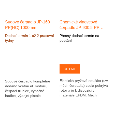
Sudové čerpadlo JP-160
Chemické vlnovcové
PP(HC) 1000mm
čerpadlo JP-900.5-PP-
EPDM max. 5 l/min, max.
Dodací termín 1 až 2 pracovní
Přesný dodací termín na
24 m, 3-f 0,25kW
týdny
poptání
Polypropylen/EPDM
DETAIL
Elastická pryžová součást (tzv.
Sudové čerpadlo kompletně
měch čerpadla) zcela pokrývá
dodáno včetně el. motoru,
rotor a je k dispozici v
čerpací trubice, výtlačné
materiále EPDM. Měch
hadice, výdejní pistole.
čerpadla je současně pevně
Čerpadlo je vhodné pro
přitlačován k tělesu črpadla. V
čerpání slabých kyselin a
důsledku...
louhů na vodním...