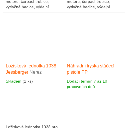
motoru, čerpací trubice,
motoru, čerpací trubice,
výtlačné hadice, výdejní
výtlačné hadice, výdejní
pistole. Čerpadlo je vhodné
pistole. Čerpadlo je vhodné
pro čerpání slabých kyselin a
pro čerpání slabých kyselin a
louhů...
louhů...
Ložisková jednotka 1038
Náhradní tryska stáčecí
Jessberger
Nerez
pistole PP
Skladem
(1 ks)
Dodací termín 7 až 10
pracovních dnů
Ložisková jednotka 1038 pro