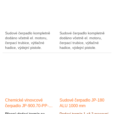
Sudové čerpadlo kompletně
Sudové čerpadlo kompletně
dodáno včetně el. motoru,
dodáno včetně el. motoru,
čerpací trubice, výtlačné
čerpací trubice, výtlačné
hadice, výdejní pistole.
hadice, výdejní pistole.
Čerpadlo je vhodné pro
Čerpadlo je vhodné pro
čerpání slabých kyselin a
čerpání slabých kyselin a
louhů na vodním...
louhů na vodním...
Chemické vlnovcové
Sudové čerpadlo JP-180
čerpadlo JP-900.70-PP-
ALU 1000 mm
EPDM max. 70 l/min, max.
Přesný dodací termín na
Dodací termín 1 až 2 pracovní