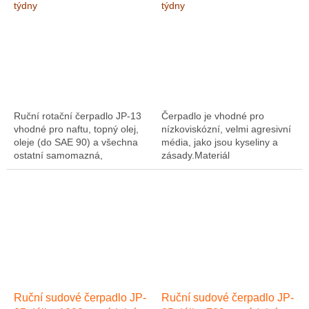
všechna ostatní
JP-08
týdny
týdny
samomazná, neagresivní a
nehořlavá média
Ruční rotační čerpadlo JP-13
Čerpadlo je vhodné pro
vhodné pro naftu, topný olej,
nízkoviskózní, velmi agresivní
oleje (do SAE 90) a všechna
média, jako jsou kyseliny a
ostatní samomazná,
zásady.Materiál
neagresivní a nehořlavá
čerpadla: PVDFTěsnění: PTFE
média. Materiál
Průtok : max. 0,3 l/ot.Délka...
čerpadla: Nárazuvzdorný...
Ruční sudové čerpadlo JP-
Ruční sudové čerpadlo JP-