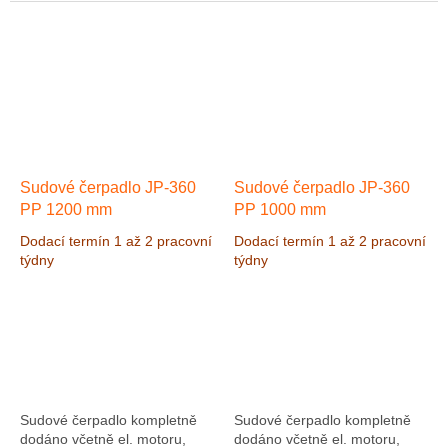
Čerpadlo je vhodné pro
Čerpadlo je vhodné pro
čerpání kyselin a louhů.
čerpání kyselin a louhů.
Čerpadlo...
Čerpadlo...
Sudové čerpadlo JP-360
Sudové čerpadlo JP-360
PP 1200 mm
PP 1000 mm
Dodací termín 1 až 2 pracovní
Dodací termín 1 až 2 pracovní
týdny
týdny
Sudové čerpadlo kompletně
Sudové čerpadlo kompletně
dodáno včetně el. motoru,
dodáno včetně el. motoru,