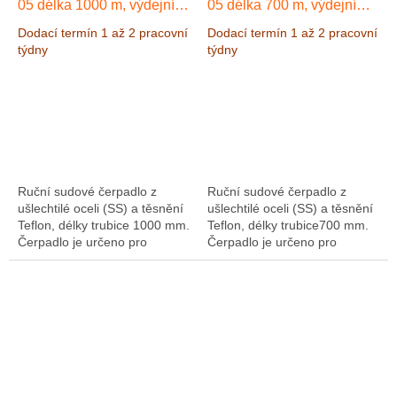
05 délka 1000 m, výdejní
05 délka 700 m, výdejní
oblouk
oblouk
Dodací termín 1 až 2 pracovní
Dodací termín 1 až 2 pracovní
týdny
týdny
Ruční sudové čerpadlo z
Ruční sudové čerpadlo z
ušlechtilé oceli (SS) a těsnění
ušlechtilé oceli (SS) a těsnění
Teflon, délky trubice 1000 mm.
Teflon, délky trubice700 mm.
Čerpadlo je určeno pro
Čerpadlo je určeno pro
chemické kapaliny, ředidla a
chemické kapaliny, ředidla a
jiné hořlaviny. Čerpadlo je
jiné hořlaviny. Čerpadlo je
možné...
možné dodat...