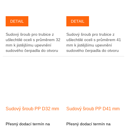
DETAIL
DETAIL
Sudový šroub pro trubice z
Sudový šroub pro trubice z
ušlechtilé oceli s průměrem 32
ušlechtilé oceli s průměrem 41
mm k jistějšímu upevnění
mm k jistějšímu upevnění
sudového čerpadla do otvoru
sudového čerpadla do otvoru
v sudu 2"
v sudu 2"
Sudový šroub PP D32 mm
Sudový šroub PP D41 mm
Přesný dodací termín na
Přesný dodací termín na