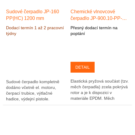
Sudové čerpadlo JP-160
Chemické vlnovcové
PP(HC) 1200 mm
čerpadlo JP-900.10-PP-
EPDM max. 10 l/min, max.
Dodací termín 1 až 2 pracovní
Přesný dodací termín na
24 m, 3-f 0,25kW
týdny
poptání
Polypropylen/EPDM
DETAIL
Elastická pryžová součást (tzv.
Sudové čerpadlo kompletně
měch čerpadla) zcela pokrývá
dodáno včetně el. motoru,
rotor a je k dispozici v
čerpací trubice, výtlačné
materiále EPDM. Měch
hadice, výdejní pistole.
čerpadla je současně pevně
Čerpadlo je vhodné pro
přitlačován k tělesu črpadla. V
čerpání slabých kyselin a
důsledku...
louhů na vodním...