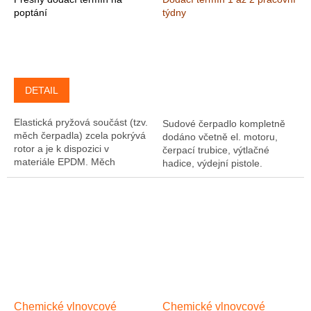
24 m, 3-f 0,55 kW
poptání
týdny
Polypropylen/EPDM
DETAIL
Elastická pryžová součást (tzv.
Sudové čerpadlo kompletně
měch čerpadla) zcela pokrývá
dodáno včetně el. motoru,
rotor a je k dispozici v
čerpací trubice, výtlačné
materiále EPDM. Měch
hadice, výdejní pistole.
čerpadla je současně pevně
Čerpadlo je vhodné pro
přitlačován k tělesu črpadla. V
čerpání nafty a olejů.
důsledku...
Čerpadlo není určeno...
Chemické vlnovcové
Chemické vlnovcové