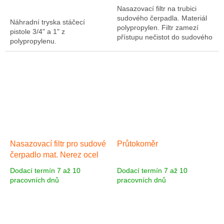
Nasazovací filtr na trubici
sudového čerpadla. Materiál
Náhradní tryska stáčecí
polypropylen. Filtr zamezí
pistole 3/4" a 1" z
přístupu nečistot do sudového
polypropylenu.
čerpadla s otvory 1,5x12 mm.
Nasazovací filtr pro sudové
Průtokoměr
čerpadlo mat. Nerez ocel
Dodací termín 7 až 10
Dodací termín 7 až 10
pracovních dnů
pracovních dnů