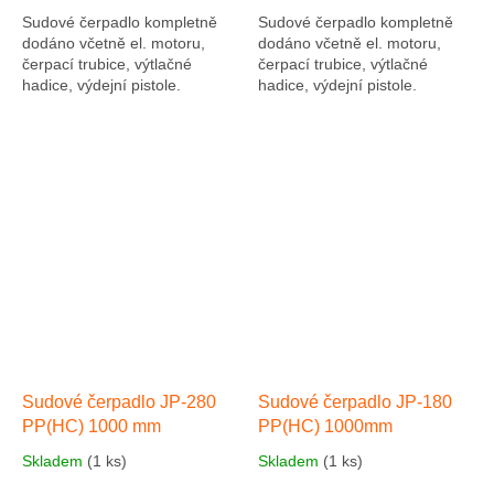
Sudové čerpadlo kompletně
Sudové čerpadlo kompletně
dodáno včetně el. motoru,
dodáno včetně el. motoru,
čerpací trubice, výtlačné
čerpací trubice, výtlačné
hadice, výdejní pistole.
hadice, výdejní pistole.
Čerpadlo je vhodné pro
Čerpadlo je vhodné pro
čerpání kyselin a louhů.
čerpání kyselin a louhů.
Čerpadlo...
Čerpadlo...
Sudové čerpadlo JP-280
Sudové čerpadlo JP-180
PP(HC) 1000 mm
PP(HC) 1000mm
Skladem
(1 ks)
Skladem
(1 ks)