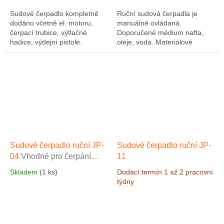
Sudové čerpadlo kompletně
Ruční sudová čerpadla je
dodáno včetně el. motoru,
manuálně ovládaná.
čerpací trubice, výtlačné
Doporučené médium nafta,
hadice, výdejní pistole.
oleje, voda. Materiálové
Čerpadlo je vhodné pro
Těsnění Buna. Čerpadlo není
čerpání neutrálních kapalin,
vhodné pro čerpání kyselin,
minerálních olejů,...
louhů a chemických roztoků,...
Sudové čerpadlo ruční JP-
Sudové čerpadlo ruční JP-
04
Vhodné pro čerpání
11
AdBlue
Skladem
(1 ks)
Dodací termín 1 až 2 pracovní
týdny