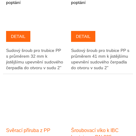
poptání
poptání
DETAIL
DETAIL
Sudový šroub pro trubice PP
Sudový šroub pro trubice PP s
s průměrem 32 mm k
průměrem 41 mm k jistějšímu
jistějšímu upevnění sudového
upevnění sudového čerpadla
čerpadla do otvoru v sudu 2"
do otvoru v sudu 2"
Svěrací příruba z PP
Šroubovací víko k IBC