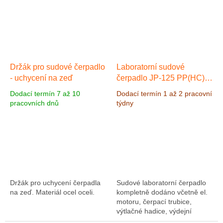
Držák pro sudové čerpadlo
Laboratorní sudové
- uchycení na zeď
čerpadlo JP-125 PP(HC)
700 mm prům. 28 mm
Dodací termín 7 až 10
Dodací termín 1 až 2 pracovní
pracovních dnů
týdny
Držák pro uchycení čerpadla
Sudové laboratorní čerpadlo
na zeď. Materiál ocel oceli.
kompletně dodáno včetně el.
motoru, čerpací trubice,
výtlačné hadice, výdejní
pistole. Čerpadlo je vhodné