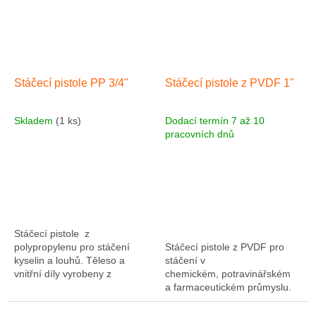
Stáčecí pistole PP 3/4"
Stáčecí pistole z PVDF 1"
Skladem
(1 ks)
Dodací termín 7 až 10
pracovních dnů
Stáčecí pistole z
polypropylenu pro stáčení
Stáčecí pistole z PVDF pro
kyselin a louhů. Těleso a
stáčení v
vnitřní díly vyrobeny z
chemickém, potravinářském
polypropylenu, sedlo ventilu a
a farmaceutickém průmyslu.
O-kroužky z vitonu (FMP),
Těleso a vnitřní díly vyrobeny
pružina HC, max....
z PVDF. Max. viskozita 900...