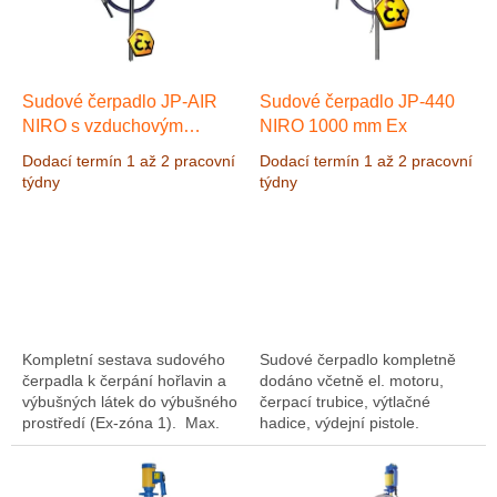
s
u
p
k
r
t
o
ů
d
Sudové čerpadlo JP-AIR
Sudové čerpadlo JP-440
u
NIRO s vzduchovým
NIRO 1000 mm Ex
k
motorem délka 1000 mm
Dodací termín 1 až 2 pracovní
Dodací termín 1 až 2 pracovní
t
Ex
týdny
týdny
ů
Kompletní sestava sudového
Sudové čerpadlo kompletně
čerpadla k čerpání hořlavin a
dodáno včetně el. motoru,
výbušných látek do výbušného
čerpací trubice, výtlačné
prostředí (Ex-zóna 1). Max.
hadice, výdejní pistole.
výkon je 91 l/min ( vody) a
Sudové čerpadlo je určeno
max. tlak je až 2,5bar s...
pro čerpání hořlavin a
výbušných látek ve...