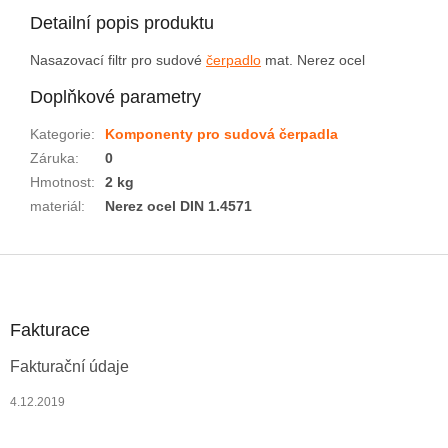
Detailní popis produktu
Nasazovací filtr pro sudové
čerpadlo
mat. Nerez ocel
Doplňkové parametry
Kategorie
:
Komponenty pro sudová čerpadla
Záruka
:
0
Hmotnost
:
2 kg
materiál
:
Nerez ocel DIN 1.4571
Z
á
p
a
Fakturace
t
Fakturační údaje
í
4.12.2019