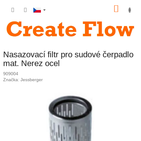
Přejít
NÁKU
na
obsah
KOŠÍK
Nasazovací filtr pro sudové čerpadlo
mat. Nerez ocel
909004
Značka:
Jessberger