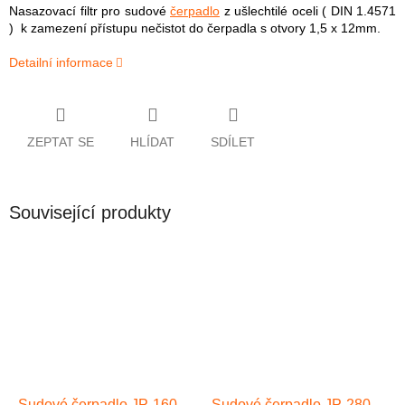
Nasazovací filtr pro sudové
čerpadlo
z ušlechtilé oceli ( DIN 1.4571
) k zamezení přístupu nečistot do čerpadla s otvory 1,5 x 12mm.
Detailní informace
ZEPTAT SE
HLÍDAT
SDÍLET
Související produkty
Sudové čerpadlo JP-160
Sudové čerpadlo JP-280