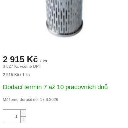
2 915 Kč
/ ks
3 527 Kč včetně DPH
Měrná
2 915 Kč / 1 ks
cena:
Dodací termín 7 až 10 pracovních dnů
Můžeme doručit do:
17.8.2026