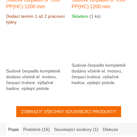
PP(HC) 1200 mm
PP(HC) 1200 mm
Dodací termín 1 až 2 pracovní
Skladem
(1 ks)
týdny
Sudové čerpadlo kompletně
Sudové čerpadlo kompletně
dodáno včetně el. motoru,
dodáno včetně el. motoru,
čerpací trubice, výtlačné
čerpací trubice, výtlačné
hadice, výdejní pistole.
hadice, výdejní pistole.
Čerpadlo je vhodné pro
Čerpadlo je vhodné pro
čerpání slabých kyselin a
čerpání slabých kyselin a
louhů na vodním...
louhů na vodním...
ZOBRAZIT VŠECHNY SOUVISEJÍCÍ PRODUKTY
Popis
Podobné (16)
Související soubory (1)
Diskuze