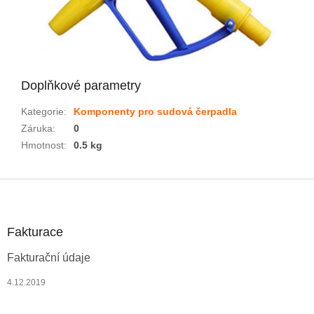
Doplňkové parametry
Kategorie
:
Komponenty pro sudová čerpadla
Záruka
:
0
Hmotnost
:
0.5 kg
Z
á
p
a
Fakturace
t
Fakturační údaje
í
4.12.2019