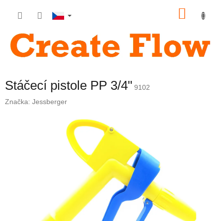
Přejít
NÁKU
na
obsah
KOŠÍK
Stáčecí pistole PP 3/4"
9102
Značka:
Jessberger