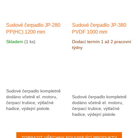
Sudové čerpadlo JP-280
Sudové čerpadlo JP-380
PP(HC) 1200 mm
PVDF 1000 mm
Skladem
(1 ks)
Dodací termín 1 až 2 pracovní
týdny
Sudové čerpadlo kompletně
dodáno včetně el. motoru,
Sudové čerpadlo kompletně
čerpací trubice, výtlačné
dodáno včetně el. motoru,
hadice, výdejní pistole.
čerpací trubice, výtlačné
Čerpadlo je vhodné pro
hadice, výdejní pistole.
čerpání slabých kyselin a
Čerpadlo je vhodné pro
louhů na vodním...
čerpání kyselin a louhů.
Čerpadlo...
ZOBRAZIT VŠECHNY SOUVISEJÍCÍ PRODUKTY