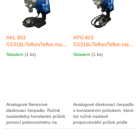
AKL 803
APG 603
SS316L/Teflon/Teflon max.
SS316L/Teflon/Teflon max.
110 l/hod, max. 5 bar
8 l/hod, max. 12 bar
Skladem
(1 ks)
Skladem
(1 ks)
SS316L
SS316L
Analogové Nerezové
Analogové dávkovací čerpadlo
dávkovací čerpadlo. Ručně
s konstantním průtokem, které
nastavitelný konstantní průtok
lze ručně nastavit
pomocí potenciometru na
proporcionální průtok podle
předním panelu, frekvenčními
externího analogového (4 ÷
rozsahy (0 ÷ 20% nebo 0 ÷
20 mA) nebo digitálního