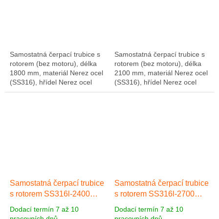
Samostatná čerpací trubice s
Samostatná čerpací trubice s
rotorem (bez motoru), délka
rotorem (bez motoru), délka
1800 mm, materiál Nerez ocel
2100 mm, materiál Nerez ocel
(SS316), hřídel Nerez ocel
(SS316), hřídel Nerez ocel
(SS316). Včetně hadicového
(SS316). Včetně hadicového
připojení 1" a hadicové
připojení 1" a hadicové
objímky z...
objímky z...
Samostatná čerpací trubice
Samostatná čerpací trubice
s rotorem SS316l-2400
s rotorem SS316l-2700
SS316, mat. Nerez ocel,
SS316, mat. Nerez ocel,
Dodací termín 7 až 10
Dodací termín 7 až 10
délka 2400 mm
Nerez ocel
délka 2700 mm
Nerez ocel
pracovních dnů
pracovních dnů