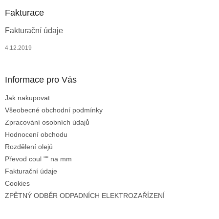
p
a
a
Fakturace
c
t
í
Fakturační údaje
í
p
r
4.12.2019
v
k
y
Informace pro Vás
v
ý
Jak nakupovat
p
i
Všeobecné obchodní podmínky
s
Zpracování osobních údajů
u
Hodnocení obchodu
Rozdělení olejů
Převod coul "" na mm
Fakturační údaje
Cookies
ZPĚTNÝ ODBĚR ODPADNÍCH ELEKTROZAŘÍZENÍ