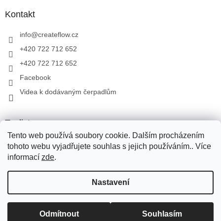
Kontakt
info
@
createflow.cz
+420 722 712 652
+420 722 712 652
Facebook
Videa k dodávaným čerpadlům
Toplist
Tento web používá soubory cookie. Dalším procházením
tohoto webu vyjadřujete souhlas s jejich používáním.. Více
informací
zde
.
Vytvořil Shoptet
Pro přepravu zboží využíváme Zásilkovnu, PPL, Toptrans. Pro
Nastavení
přepravu zboží na Slovensko využíváme Zásilkovnu, PPL. V
případě dotazů volejte na tel.: +420 722 712 652, nebo pište na e-
mail: info@createflow.cz. Recyklační poplatek je zahrnut do ceny
Copyright 2026
Create Flow
. Všechna práva vyhrazena.
Upravit
produktu. Na dodané produkty, zajišťujeme záruční a pozáruční
Odmítnout
Souhlasím
nastavení cookies
servis.