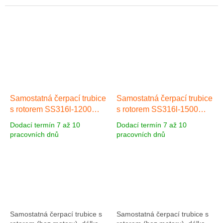
Připojení vnitřní Tri-Clamp 2"
(SS316). Včetně hadicového
BSP. Materiál čerpadla Nerez
připojení 1" a hadicové
ocel...
objímky z...
Samostatná čerpací trubice
Samostatná čerpací trubice
s rotorem SS316l-1200
s rotorem SS316l-1500
SS316, mat. Nerez ocel,
SS316, mat. Nerez ocel,
Dodací termín 7 až 10
Dodací termín 7 až 10
délka 1200 mm
Nerez ocel
délka 1500 mm
Nerez ocel
pracovních dnů
pracovních dnů
1200 mm
1500 mm
Samostatná čerpací trubice s
Samostatná čerpací trubice s