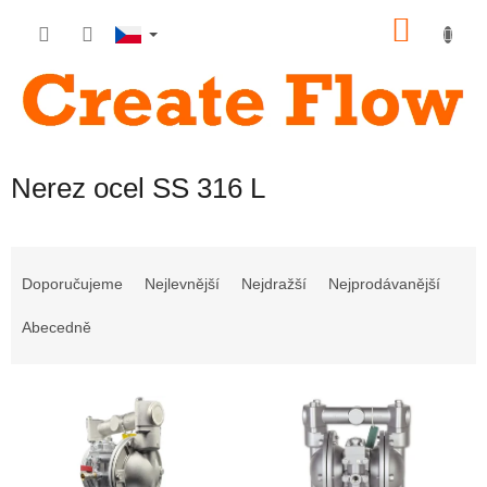
Přejít
NÁKU
na
obsah
KOŠÍK
Nerez ocel SS 316 L
Ř
a
Doporučujeme
Nejlevnější
Nejdražší
Nejprodávanější
z
e
Abecedně
n
í
V
p
ý
r
p
o
i
d