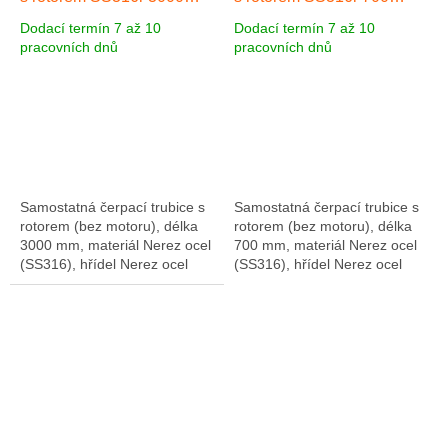
SS316, mat. Nerez ocel,
SS316, mat. Nerez ocel,
Dodací termín 7 až 10
Dodací termín 7 až 10
délka 3000 mm
Nerez ocel
délka 700 mm
Nerez ocel
pracovních dnů
pracovních dnů
3000 mm
700 mm
Samostatná čerpací trubice s
Samostatná čerpací trubice s
rotorem (bez motoru), délka
rotorem (bez motoru), délka
3000 mm, materiál Nerez ocel
700 mm, materiál Nerez ocel
(SS316), hřídel Nerez ocel
(SS316), hřídel Nerez ocel
(SS316). Včetně hadicového
(SS316). Včetně hadicového
připojení 1" a hadicové
připojení 1" a hadicové
objímky z...
objímky z...