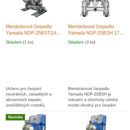
s
u
p
k
r
t
o
ů
d
Membránové čerpadlo
Membránové čerpadlo
u
Yamada NDP-25BST|140
Yamada NDP-25BSH 175
k
l/min 7 bar Nerez ocel
l/min 7 bar Nerez ocel
Skladem
(1 ks)
Skladem
(3 ks)
t
SS316/Teflon
SS316/Hytrel
Nerez ocel
ů
SS316/Hytrel
Určeno pro čerpání
Membránové čerpadlo
neutrálních, zásaditých a
Yamada NDP-25BSH je
abrazivních kapalin,
robustní a chemicky odolný
znečištěných roztoků,
model vhodný pro čerpání
saponátů, kapalin s obsahem
široké škály agresivních i
pevných částic, v rozmezí pH
neagresivních kapalin.
Novinka
4-14. Max. výkon 140...