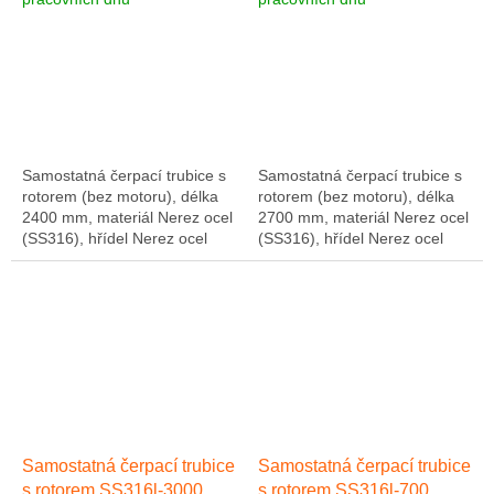
2400 mm
2700 mm
Samostatná čerpací trubice s
Samostatná čerpací trubice s
rotorem (bez motoru), délka
rotorem (bez motoru), délka
2400 mm, materiál Nerez ocel
2700 mm, materiál Nerez ocel
(SS316), hřídel Nerez ocel
(SS316), hřídel Nerez ocel
(SS316). Včetně hadicového
(SS316). Včetně hadicového
připojení 1" a hadicové
připojení 1" a hadicové
objímky z...
objímky z...
Samostatná čerpací trubice
Samostatná čerpací trubice
s rotorem SS316l-3000
s rotorem SS316l-700