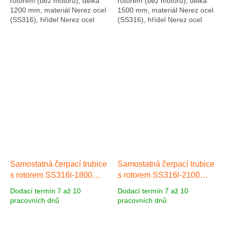
rotorem (bez motoru), délka
rotorem (bez motoru), délka
1200 mm, materiál Nerez ocel
1500 mm, materiál Nerez ocel
(SS316), hřídel Nerez ocel
(SS316), hřídel Nerez ocel
(SS316). Včetně hadicového
(SS316). Včetně hadicového
připojení 1" a hadicové
připojení 1" a hadicové
objímky z...
objímky z...
Samostatná čerpací trubice
Samostatná čerpací trubice
s rotorem SS316l-1800
s rotorem SS316l-2100
SS316, mat. Nerez ocel,
SS316, mat. Nerez ocel,
Dodací termín 7 až 10
Dodací termín 7 až 10
délka 1800 mm
Nerez ocel
délka 2100 mm
Nerez ocel
pracovních dnů
pracovních dnů
1800 mm
2100 mm