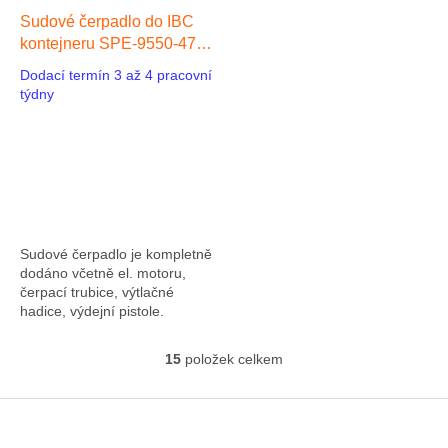
Sudové čerpadlo do IBC
kontejneru SPE-9550-47
max. 89 l/min, max. výtlak
Dodací termín 3 až 4 pracovní
10 m, délka trubice 1200
týdny
mm, mat. Nerez ocel
SS316L včetně hadice 1,5
m I.D. ¾" x O.D 1" (25 mm)
PVC a výdejní pistole,, 1-f
230V AC
Sudové čerpadlo je kompletně
dodáno včetně el. motoru,
čerpací trubice, výtlačné
hadice, výdejní pistole.
Standardní těsnění Viton.
Čerpadlo je navrženo pro
15
položek celkem
O
čerpání...
v
l
Z
á
á
d