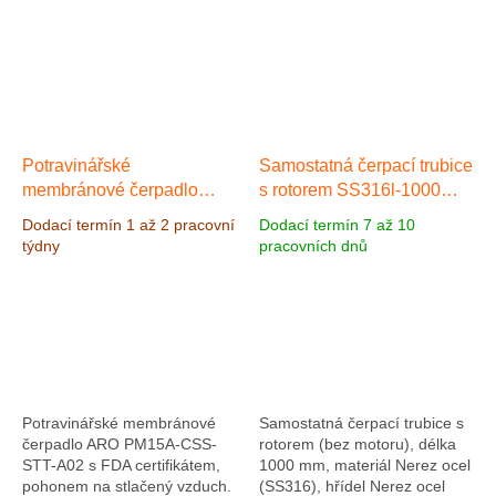
100%), LED kontrolka...
pulzního signálu...
Potravinářské
Samostatná čerpací trubice
membránové čerpadlo
s rotorem SS316l-1000
ARO PM10 Nerez
SS316, mat. Nerez ocel,
Dodací termín 1 až 2 pracovní
Dodací termín 7 až 10
ocel/Teflon, Výkon 197,6
délka 1000 mm
Nerez ocel
týdny
pracovních dnů
l/min, výtlak 8,3 bar
1000 mm
Potravinářské membránové
Samostatná čerpací trubice s
čerpadlo ARO PM15A-CSS-
rotorem (bez motoru), délka
STT-A02 s FDA certifikátem,
1000 mm, materiál Nerez ocel
pohonem na stlačený vzduch.
(SS316), hřídel Nerez ocel