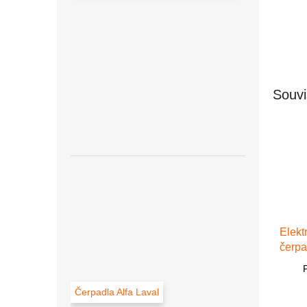
Souvi
Elek
čerp
2201
11,3 l
Čerpadla Alfa Laval
24V 