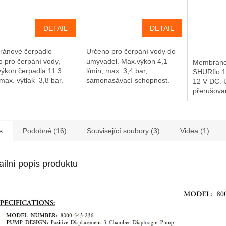
DETAIL
DETAIL
ánové čerpadlo
Určeno pro čerpání vody do
o pro čerpání vody,
umyvadel. Max.výkon 4,1
Membráno
výkon čerpadla 11.3
l/min, max. 3,4 bar,
SHURflo 1
 max. výtlak 3,8 bar.
samonasávací schopnost.
12 V DC. 
asávací
Čerpadlo je vhodné pro
přerušova
nost Mezi výhody
autobusy a obytné vozy s
max.výkon 
la patří nastavitelný...
napájením 24 V DC.
bar (30PS
na sucho,.
s
Podobné (16)
Související soubory (3)
Videa (1)
ailní popis produktu