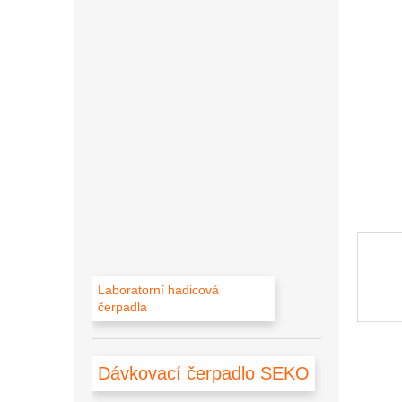
a
n
e
l
Laboratorní hadicová
čerpadla
Dávkovací čerpadlo SEKO