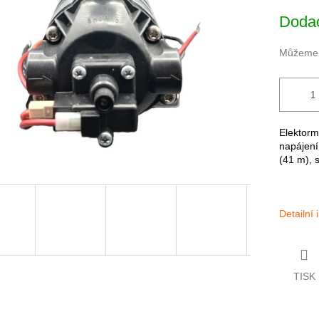
cena:
Dodac
Můžeme d
Elektor
napájení
(41 m), 
Detailní
TISK