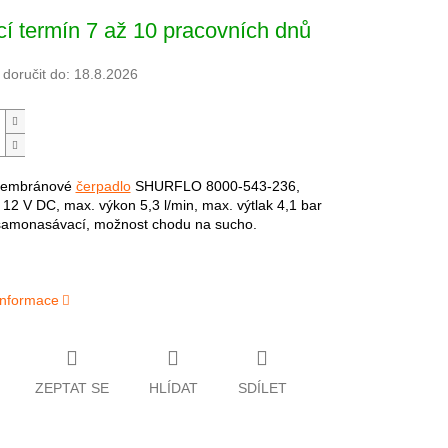
í termín 7 až 10 pracovních dnů
oručit do:
18.8.2026
membránové
čerpadlo
SHURFLO 8000-543-236,
 12 V DC, max. výkon 5,3 l/min, max. výtlak 4,1 bar
samonasávací, možnost chodu na sucho.
 informace
ZEPTAT SE
HLÍDAT
SDÍLET