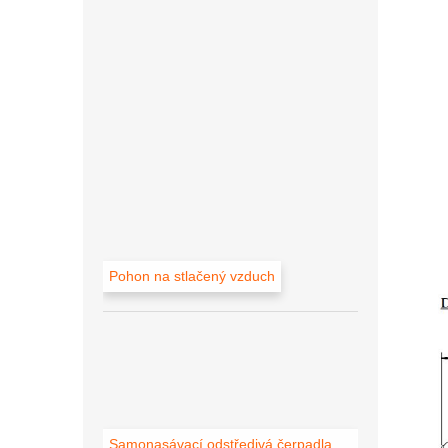
Pohon na stlačený vzduch
Samonasávací odstředivá čerpadla