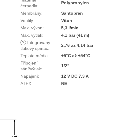
Materiál
Polypropylen
čerpadla
:
Membrány
:
Santopren
Ventily
:
Viton
Max. výkon
:
5,3 l/min
Max. výtlak
:
4,1 bar (41 m)
?
Integrovaný
2,76 až 4,14 bar
tlakový spínač
:
Teplota média
:
+5°C až +54°C
Připojení
1/2"
sání/výtlak
:
Napájení
:
12 V DC 7,3 A
ATEX
:
NE