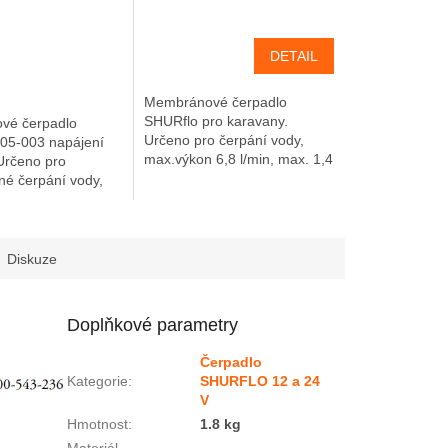
DETAIL
Membránové čerpadlo
SHURflo pro karavany.
vé čerpadlo
Určeno pro čerpání vody,
05-003 napájení
max.výkon 6,8 l/min, max. 1,4
Určeno pro
bar, možnost chodu na
né čerpání vody,
sucho, samonasávací
3,8 l/min, max. 2
schopnost.
I), možnost chodu
..
Diskuze
Doplňkové parametry
Čerpadlo
Kategorie
:
SHURFLO 12 a 24
V
Hmotnost
:
1.8 kg