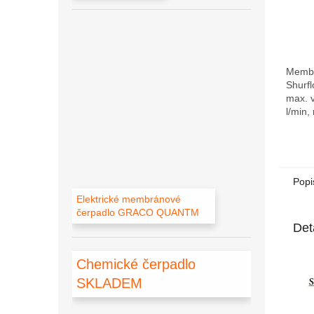
Membr
Shurfl
max. 
l/min,
samon
schop
čerpad
Popi
Elektrické membránové
čerpadlo GRACO QUANTM
Det
Chemické čerpadlo
SKLADEM