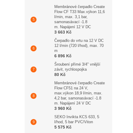
Membránové čerpadlo Create
Flow CF T33 Max.výkon 11,6
l/min, max. 3,1 bar,
samonasávací -1.8
m. Napájení 12 V DC
3 663 Kč
Čerpadlo do vrtu na 12 V DC
12 l/min (720 l/hod), max. 70
m
6 896 Kč
Šroubení přímé 3/4" vnější
závit, rychlospojka
80 Kč
Membránové čerpadlo Create
Flow CF51 na 24 V,
max.výkon 18,9 l/min, max.
4,2 bar, samonasávací -1.8
m. Napájení 24 V DC
3 960 Kč
SEKO Invikta KCS 633, 5
l/hod, 5 bar PVC/Viton
5 575 Kč