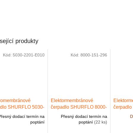
sející produkty
Kód:
5030-2201-E010
Kód:
8000-151-296
tromembránové
Elektormembránové
Elektor
adlo SHURFLO 5030-
čerpadlo SHURFLO 8000-
čerpadl
-E010, max.výkon
151-296, max. 4,1 l/min,
003, max.
Přesný dodací termín na
Přesný dodací termín na
D
/min, max. 3,8 bar,
max. 3,4 bar, 24 V DC
bar, 12 
poptání
poptání
(22 ks)
DC