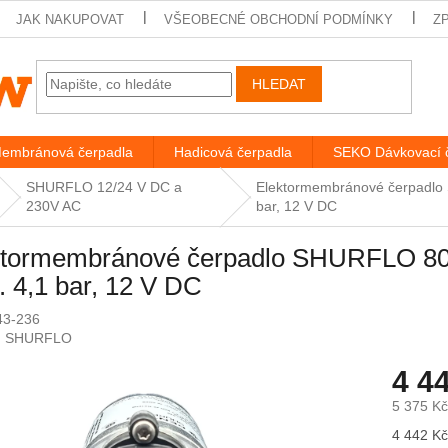
JAK NAKUPOVAT
VŠEOBECNÉ OBCHODNÍ PODMÍNKY
Z
HLEDAT
embránová čerpadla
Hadicová čerpadla
SEKO Dávkovací 
SHURFLO 12/24 V DC a
Elektormembránové čerpadlo 
230V AC
bar, 12 V DC
ktormembránové čerpadlo SHURFLO 8000
 4,1 bar, 12 V DC
43-236
:
SHURFLO
4 4
5 375 K
Měrná
4 442 Kč 