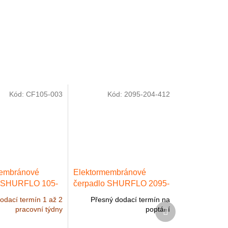
Kód:
CF105-003
Kód:
2095-204-412
membránové
Elektormembránové
o SHURFLO 105-
čerpadlo SHURFLO 2095-
 3,8 l/min, max. 2
204-412, max. 6,8 l/min,
odací termín 1 až 2
Přesný dodací termín na
V DC
12 V DC
max. 1,4 bar, 12 V DC
Další
pracovní týdny
poptání
produkt