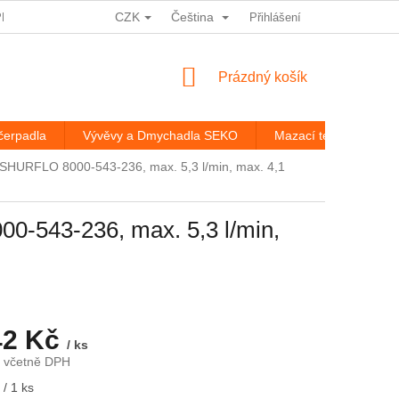
CZK
Čeština
PRACOVÁNÍ OSOBNÍCH ÚDAJŮ
HODNOCENÍ OBCHODU
Přihlášení
ROZ
NÁKUPNÍ
Prázdný košík
KOŠÍK
čerpadla
Vývěvy a Dmychadla SEKO
Mazací technika
SHURFLO 8000-543-236, max. 5,3 l/min, max. 4,1
-543-236, max. 5,3 l/min,
42 Kč
/ ks
č včetně DPH
/ 1 ks