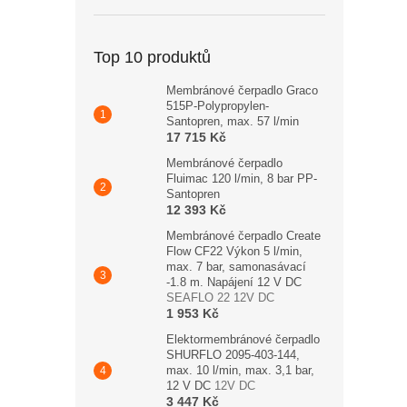
Top 10 produktů
Membránové čerpadlo Graco
515P-Polypropylen-
Santopren, max. 57 l/min
17 715 Kč
Membránové čerpadlo
Fluimac 120 l/min, 8 bar PP-
Santopren
12 393 Kč
Membránové čerpadlo Create
Flow CF22 Výkon 5 l/min,
max. 7 bar, samonasávací
-1.8 m. Napájení 12 V DC
SEAFLO 22 12V DC
1 953 Kč
Elektormembránové čerpadlo
SHURFLO 2095-403-144,
max. 10 l/min, max. 3,1 bar,
12 V DC
12V DC
3 447 Kč