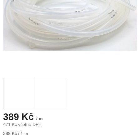
389 Kč
/ m
471 Kč včetně DPH
Měrná
389 Kč / 1 m
cena: