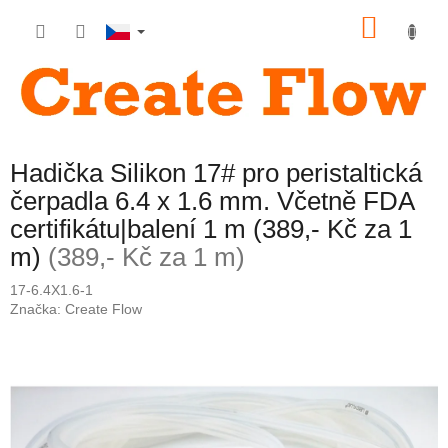
Přejít
NÁKU
na
obsah
KOŠÍK
Hadička Silikon 17# pro peristaltická
čerpadla 6.4 x 1.6 mm. Včetně FDA
certifikátu|balení 1 m (389,- Kč za 1
m)
(389,- Kč za 1 m)
17-6.4X1.6-1
Značka:
Create Flow