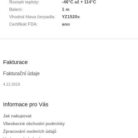
Rozsah teploty
:
-46°C až + 114°C
Balení
:
1 m
Vhodná hlava čerpadla
:
YZ1520x
Certifikát FDA
:
ano
Z
á
p
a
Fakturace
t
Fakturační údaje
í
4.12.2019
Informace pro Vás
Jak nakupovat
Všeobecné obchodní podmínky
Zpracování osobních údajů