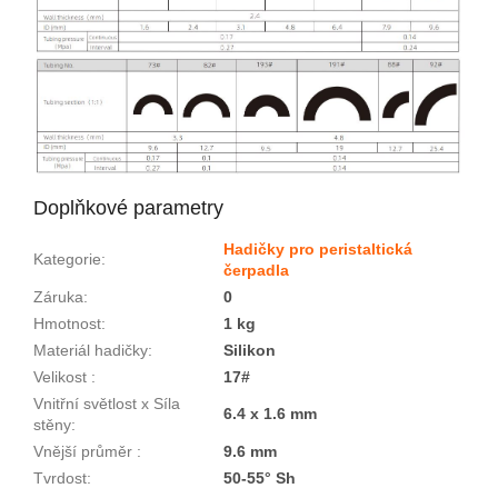
Doplňkové parametry
Hadičky pro peristaltická
Kategorie
:
čerpadla
Záruka
:
0
Hmotnost
:
1 kg
Materiál hadičky
:
Silikon
Velikost
:
17#
Vnitřní světlost x Síla
6.4 x 1.6 mm
stěny
:
Vnější průměr
:
9.6 mm
Tvrdost
:
50-55° Sh