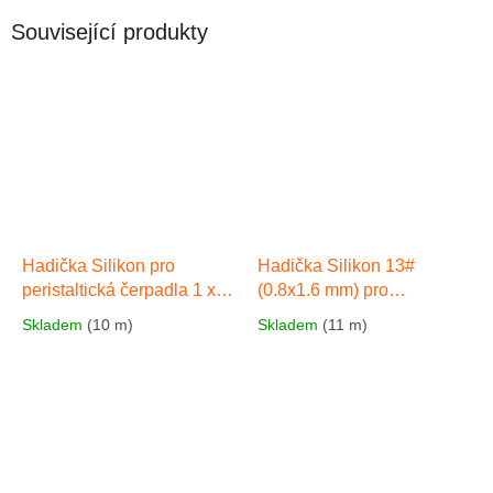
Související produkty
Hadička Silikon pro
Hadička Silikon 13#
peristaltická čerpadla 1 x
(0.8x1.6 mm) pro
0.92 mm. Včetně FDA
peristaltická čerpadla .
Skladem
(10 m)
Skladem
(11 m)
certifikátu|balení 1 m
Včetně FDA
certifikátu|balení 1 m