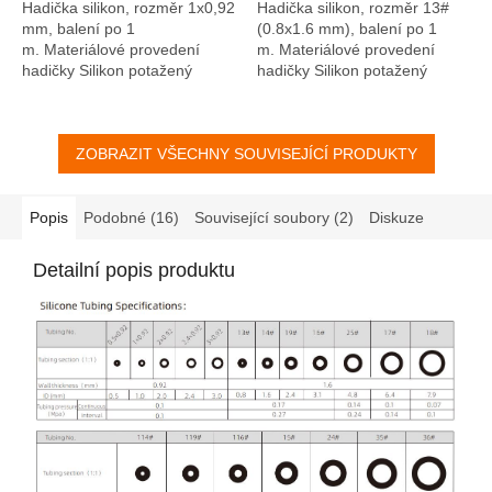
Hadička silikon, rozměr 1x0,92
Hadička silikon, rozměr 13#
mm, balení po 1
(0.8x1.6 mm), balení po 1
m. Materiálové provedení
m. Materiálové provedení
hadičky Silikon potažený
hadičky Silikon potažený
platinou, včetně FDA
platinou, včetně FDA
certifikátu. Nanesená platina
certifikátu. Nanesená platina
zaručuje minimální...
zaručuje minimální...
ZOBRAZIT VŠECHNY SOUVISEJÍCÍ PRODUKTY
Popis
Podobné (16)
Související soubory (2)
Diskuze
Detailní popis produktu