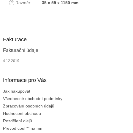
?
Rozměr
:
35 x 59 x 1150 mm
Z
á
p
a
Fakturace
t
Fakturační údaje
í
4.12.2019
Informace pro Vás
Jak nakupovat
Všeobecné obchodní podmínky
Zpracování osobních údajů
Hodnocení obchodu
Rozdělení olejů
Převod coul "" na mm