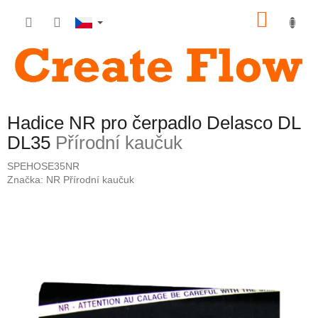
Přejít
NÁKU
na
obsah
KOŠÍK
Hadice NR pro čerpadlo Delasco DL
DL35
Přírodní kaučuk
SPEHOSE35NR
Značka:
NR Přírodní kaučuk