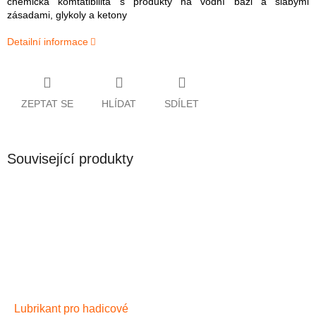
chemická komtatibilita s produkty na vodní bázi a slabými
zásadami, glykoly a ketony
Detailní informace
ZEPTAT SE
HLÍDAT
SDÍLET
Související produkty
Lubrikant pro hadicové