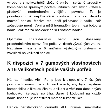
vyrobeny z nejkvalitnější složené pryže – správné tvrdosti v
kombinaci se správným počtem vnitřních výztužných vrstev a
především neobrobením vnějšího povrchu. To je
pravděpodobně nejdůležitější vlastnost, aby se zlepšilo
mazání hadice. Mazivo má lepší přilnavost k hadici, což
způsobuje menší tření a nižší hromadění tepla mezi botou a
hadicí, což má za následek delší životnost hadice.
Optimální charakteristiky hadic jsou dosaženy
prostřednictvím správného počtu vnitřních výztužných vrstev.
Nabízíme mezi 2 a 6 vnitřními výztužnými vrstvami v
závislosti na velikosti hadice.
K dispozici v 7 gumových vlastnostech
a 16 velikostech podle vašich potřeb
Náhradní hadice Albin Pump jsou k dispozici v 7 různých
pryžových směsích a v 16 velikostech, aby byla zajištěna
kompatibilita s širokou škálou aplikací a většinou dostupných
hadicových čerpadel na trhu. Barevné kódování na každé
hadici usnadňuje identifikaci materiálu konstrukce.
Hadice peristaltického čerpadla ALH přijímají maximální