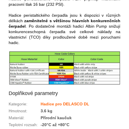
pracovní tlak 16 bar (232 PSI).
Hadice peristaltického čerpadla jsou k dispozici v různých
délkách
zaměnitelné s většinou hlavních konkurenčních
čerpadel
. Po dodatečné montáži hadicí Albin Pump snižují
konkurenceschopná čerpadla své celkové náklady na
vlastnictví (TCO) díky prodloužené době mezi poruchami
hadic.
Doplňkové parametry
Kategorie
:
Hadice pro DELASCO DL
Hmotnost
:
3.6 kg
Materiál
:
Přírodní kaučuk
Teplotní rozsah
:
-20°C až +80°C