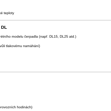
é teploty
O DL
krétního modelu čerpadla (např. DL15, DL25 atd.)
(kvůli tlakovému namáhání)
provozních hodinách)