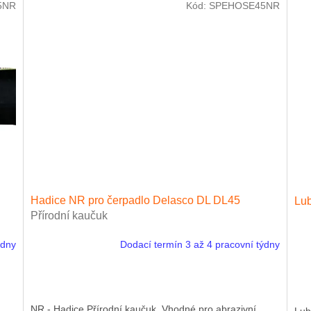
5NR
Kód:
SPEHOSE45NR
Hadice NR pro čerpadlo Delasco DL DL45
Lub
Přírodní kaučuk
ýdny
Dodací termín 3 až 4 pracovní týdny
NR - Hadice Přírodní kaučuk. Vhodné pro abrazivní
Lub