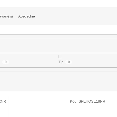
ávanější
Abecedně
a
Tip
0
0
2NR
Kód:
SPEHOSE18NR