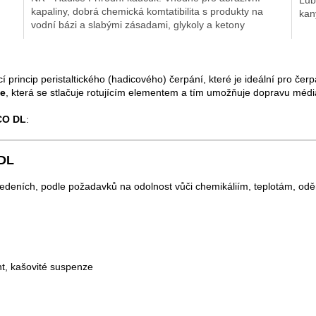
kapaliny, dobrá chemická komtatibilita s produkty na
kan
vodní bázi a slabými zásadami, glykoly a ketony
O
v
cí princip peristaltického (hadicového) čerpání, které je ideální pro čer
l
ce
, která se stlačuje rotujícím elementem a tím umožňuje dopravu médi
á
d
CO DL
:
a
c
í
 DL
p
r
edeních, podle požadavků na odolnost vůči chemikáliím, teplotám, o
v
k
y
v
ý
p
nt, kašovité suspenze
i
s
u