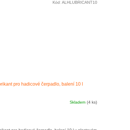
Kód:
ALHLUBRICANT10
rikant pro hadicové čerpadlo, balení 10 l
Skladem
(4 ks)
rikant pro hadicové čerpadlo, balení 10 l v plastovém