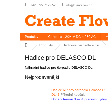
Přejít
+420 722 712 652
info@createflow.cz
na
obsah
Produkty
Čerpadla 12/24 V DC a 230 AC
M
Domů
Produkty
Hadicová čerpadla albin
Hadice pro DELASCO DL
Náhradní hadice pro čerpadlo DELASCO DL
Nejprodávanější
Hadice NR pro čerpadlo Delasco DL
DL45
Přírodní kaučuk
Dodací termín 3 až 4 pracovní týdny