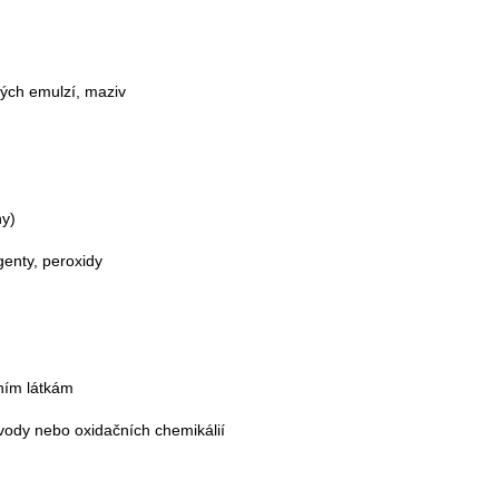
vých emulzí, maziv
ny)
genty, peroxidy
ním látkám
vody nebo oxidačních chemikálií