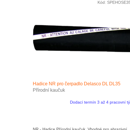
Kód:
SPEHOSE3
Hadice NR pro čerpadlo Delasco DL DL35
Přírodní kaučuk
Dodací termín 3 až 4 pracovní t
NR - Hadice Přírodní kaučuk. Vhodné pro abrazivní