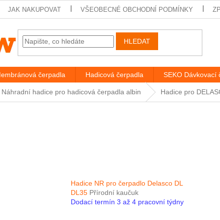
JAK NAKUPOVAT
VŠEOBECNÉ OBCHODNÍ PODMÍNKY
Z
HLEDAT
embránová čerpadla
Hadicová čerpadla
SEKO Dávkovací 
Náhradní hadice pro hadicová čerpadla albin
Hadice pro DELA
Hadice NR pro čerpadlo Delasco DL
DL35
Přírodní kaučuk
Dodací termín 3 až 4 pracovní týdny