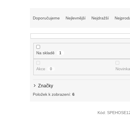
Ř
a
Doporučujeme
Nejlevnější
Nejdražší
Nejprod
z
e
n
í
p
Na skladě
1
r
o
d
Akce
Novink
0
u
k
Značky
t
ů
Položek k zobrazení:
6
V
Kód:
SPEHOSE1
ý
p
i