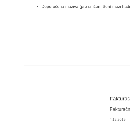
Doporučená maziva (pro snížení tření mezi hadic
Z
á
p
a
t
Faktura
í
Fakturačn
4.12.2019