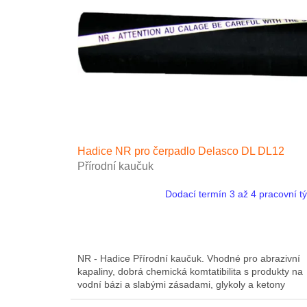
s
p
r
o
d
u
k
t
ů
Hadice NR pro čerpadlo Delasco DL DL12
Přírodní kaučuk
Dodací termín 3 až 4 pracovní t
NR - Hadice Přírodní kaučuk. Vhodné pro abrazivní
kapaliny, dobrá chemická komtatibilita s produkty na
vodní bázi a slabými zásadami, glykoly a ketony