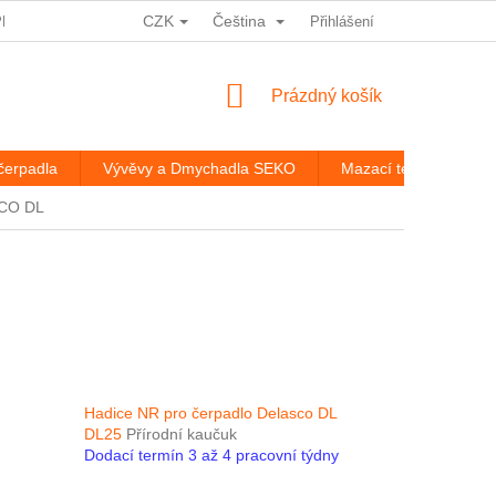
CZK
Čeština
PRACOVÁNÍ OSOBNÍCH ÚDAJŮ
HODNOCENÍ OBCHODU
Přihlášení
ROZ
NÁKUPNÍ
Prázdný košík
KOŠÍK
čerpadla
Vývěvy a Dmychadla SEKO
Mazací technika
SCO DL
Hadice NR pro čerpadlo Delasco DL
DL25
Přírodní kaučuk
Dodací termín 3 až 4 pracovní týdny