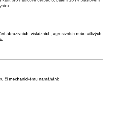
ystru.
pání abrazivních, viskózních, agresivních nebo citlivých
a.
děru či mechanickému namáhání: