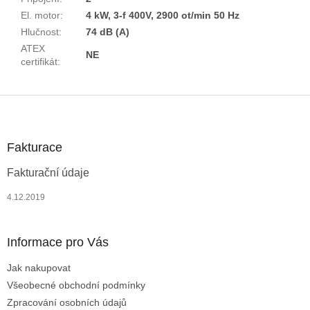
El. motor
:
4 kW, 3-f 400V, 2900 ot/min 50 Hz
Hlučnost
:
74 dB (A)
ATEX
NE
certifikát
:
Z
á
p
a
Fakturace
t
Fakturační údaje
í
4.12.2019
Informace pro Vás
Jak nakupovat
Všeobecné obchodní podmínky
Zpracování osobních údajů