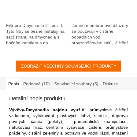
Filtr pro Dmychadlo 3", poz. 5
Jemné membránové difuzéry
Tyto filtry se běžně instalují na
se používají v čistírně
sací stranu na dmychadla s
odpadních vod,
bočním kanálem a na
provzdušňování kalů, čištění
kompresory, aby je chránily
pitné vody, chovu ryb,
před prachem a pevnými
akvaristice atd.... Jedná se o
částmi, které...
vypouštění a...
ZOBRAZIT VŠECHNY SOUVISEJÍCÍ PRODUKTY
Popis
Podobné (10)
Související soubory (5)
Diskuze
Detailní popis produktu
Vývěvy-Dmychadla najdou využití:
průmyslové čištění
vzduchem, vyfukování plastových lahví, sítotisk, doprava
pevných částic (pelety), pneumatická manipulace,
nafukovací hráz, centrální vysavače, čištění, průmyslové
prádelny, čištění zeleniny a potravin ve vodní lázni, mražení