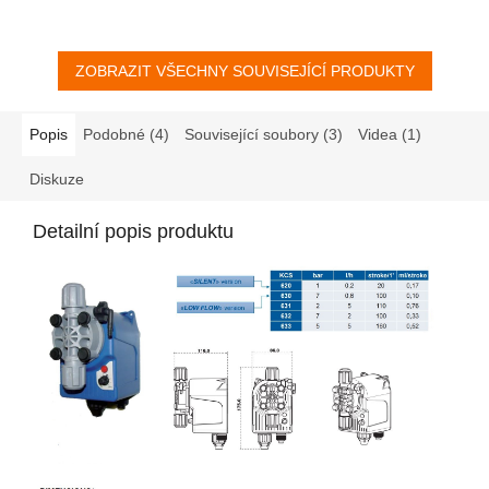
zásobní nádrží. V případě
případě, že dojde kapalina v
otoční...
zásobní nádrží. V případě
otoční plováku, může...
ZOBRAZIT VŠECHNY SOUVISEJÍCÍ PRODUKTY
Popis
Podobné (4)
Související soubory (3)
Videa (1)
Diskuze
Detailní popis produktu