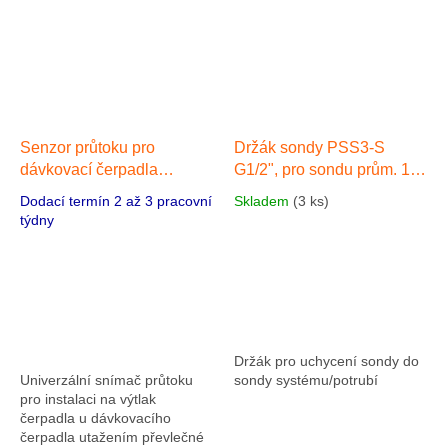
Senzor průtoku pro
Držák sondy PSS3-S
dávkovací čerpadla
G1/2", pro sondu prům. 12
PVC/Viton
mm
Dodací termín 2 až 3 pracovní
Skladem
(3 ks)
týdny
Držák pro uchycení sondy do
Univerzální snímač průtoku
sondy systému/potrubí
pro instalaci na výtlak
čerpadla u dávkovacího
čerpadla utažením převlečné