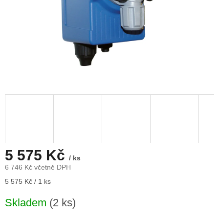
5 575 Kč
/ ks
6 746 Kč včetně DPH
Měrná
5 575 Kč / 1 ks
cena:
Skladem
(2 ks)