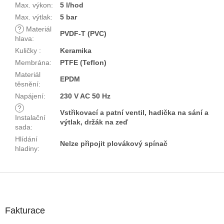
Max. výkon
:
5 l/hod
Max. výtlak
:
5 bar
?
Materiál
PVDF-T (PVC)
hlava
:
Kuličky
:
Keramika
Membrána
:
PTFE (Teflon)
Materiál
EPDM
těsnění
:
Napájení
:
230 V AC 50 Hz
?
Vstřikovací a patní ventil, hadička na sání a
Instalační
výtlak, držák na zeď
sada
:
Hlídání
Nelze připojit plovákový spínač
hladiny
:
Z
á
p
a
Fakturace
t