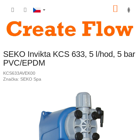
Přejít
NÁKU
na
obsah
KOŠÍK
SEKO Invikta KCS 633, 5 l/hod, 5 bar
PVC/EPDM
KCS633AVEK00
Značka:
SEKO Spa