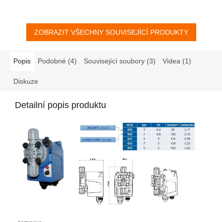
matice. Připojte hadičku přímo
do vstřikovací armatury
umístěnou v systému....
ZOBRAZIT VŠECHNY SOUVISEJÍCÍ PRODUKTY
Popis
Podobné (4)
Související soubory (3)
Videa (1)
Diskuze
Detailní popis produktu