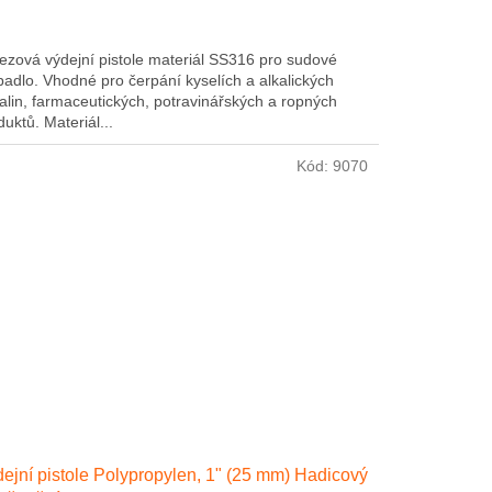
ezová výdejní pistole materiál SS316 pro sudové
padlo. Vhodné pro čerpání kyselích a alkalických
alin, farmaceutických, potravinářských a ropných
uktů. Materiál...
Kód:
9070
ejní pistole Polypropylen, 1" (25 mm) Hadicový