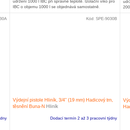
udržení 1000 l IBC při správné teplotě. Izolační víko pro
udr
IBC o objemu 1000 l se objednává samostatně.
200
30A
Kód:
SPE-9030B
Výdejní pistole Hliník, 3/4" (19 mm) Hadicový trn,
Výd
těsnění Buna-N
Hliník
Had
ýdny
Dodací termín 2 až 3 pracovní týdny