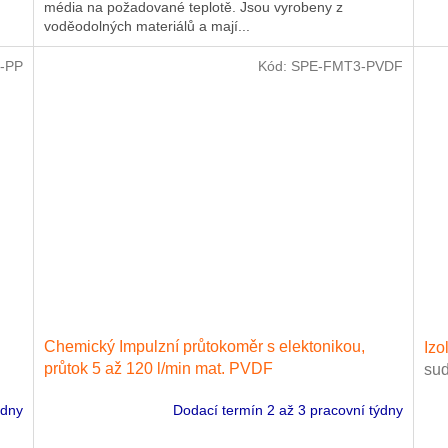
média na požadované teplotě. Jsou vyrobeny z
voděodolných materiálů a mají...
-PP
Kód:
SPE-FMT3-PVDF
Chemický Impulzní průtokoměr s elektonikou,
Izo
průtok 5 až 120 l/min mat. PVDF
su
ýdny
Dodací termín 2 až 3 pracovní týdny