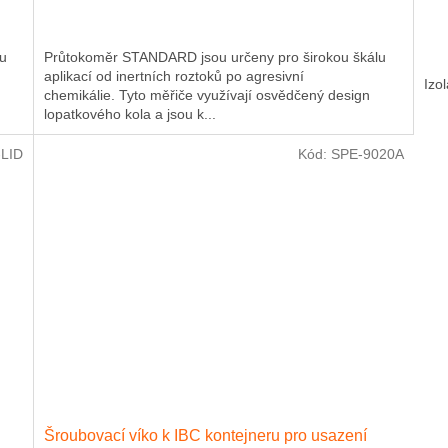
lu
Průtokoměr STANDARD jsou určeny pro širokou škálu
aplikací od inertních roztoků po agresivní
Izo
chemikálie. Tyto měřiče využívají osvědčený design
lopatkového kola a jsou k...
-LID
Kód:
SPE-9020A
Šroubovací víko k IBC kontejneru pro usazení