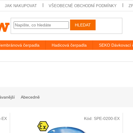
JAK NAKUPOVAT
VŠEOBECNÉ OBCHODNÍ PODMÍNKY
Z
HLEDAT
embránová čerpadla
Hadicová čerpadla
SEKO Dávkovací 
ávanější
Abecedně
-EX
Kód:
SPE-0200-EX