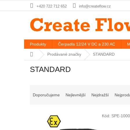
Přejít
+420 722 712 652
info@createflow.cz
na
obsah
Produkty
Čerpadla 12/24 V DC a 230 AC
M
Domů
Prodávané značky
STANDARD
STANDARD
Ř
a
Doporučujeme
Nejlevnější
Nejdražší
Nejprod
z
e
V
n
Kód:
SPE-1000
ý
í
p
p