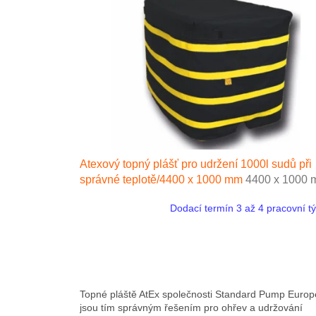
i
r
s
o
p
d
r
u
o
k
d
t
u
ů
k
t
ů
Atexový topný plášť pro udržení 1000l sudů při
správné teplotě/4400 x 1000 mm
4400 x 1000
Dodací termín 3 až 4 pracovní t
Topné pláště AtEx společnosti Standard Pump Europ
jsou tím správným řešením pro ohřev a udržování