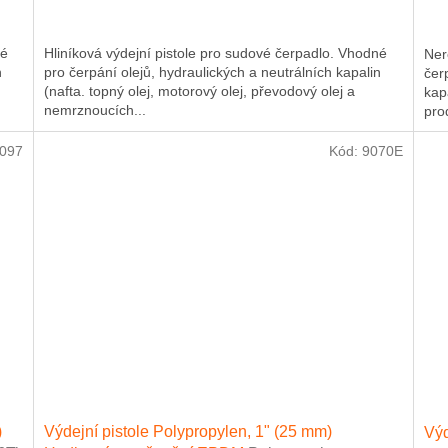
né
Hliníková výdejní pistole pro sudové čerpadlo. Vhodné
Ner
n
pro čerpání olejů, hydraulických a neutrálních kapalin
čer
(nafta. topný olej, motorový olej, převodový olej a
kap
nemrznoucích...
prod
097
Kód:
9070E
)
Výdejní pistole Polypropylen, 1" (25 mm)
Výd