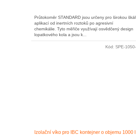
Průtokoměr STANDARD jsou určeny pro širokou šká
aplikací od inertních roztoků po agresivní
chemikálie. Tyto měřiče využívají osvědčený design
lopatkového kola a jsou k...
Kód:
SPE-1050
Izolační víko pro IBC kontejner o objemu 1000 l