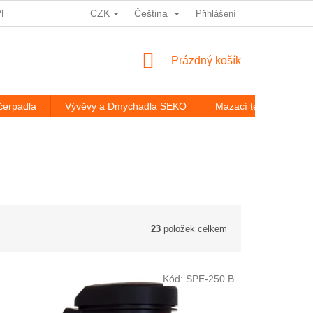
CZK
Čeština
PRACOVÁNÍ OSOBNÍCH ÚDAJŮ
HODNOCENÍ OBCHODU
Přihlášení
ROZ
NÁKUPNÍ
Prázdný košík
KOŠÍK
čerpadla
Vývěvy a Dmychadla SEKO
Mazací technika
23
položek celkem
Kód:
SPE-250 B