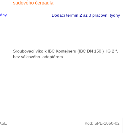
sudového čerpadla
ýdny
Dodací termín 2 až 3 pracovní týdny
Šroubovací víko k IBC Kontejneru (IBC DN 150 ) IG 2 ″,
bez válcového adaptérem.
ASE
Kód:
SPE-1050-02