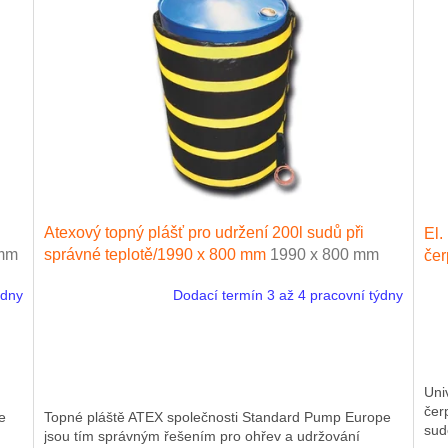
Atexový topný plášť pro udržení 200l sudů při
El.
 mm
správné teplotě/1990 x 800 mm
1990 x 800 mm
čer
ýdny
Dodací termín 3 až 4 pracovní týdny
Uni
čer
e
Topné pláště ATEX společnosti Standard Pump Europe
sud
jsou tím správným řešením pro ohřev a udržování