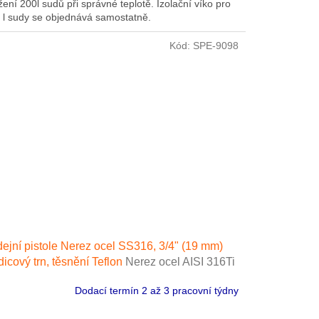
žení 200l sudů při správné teplotě. Izolační víko pro
 l sudy se objednává samostatně.
Kód:
SPE-9098
ejní pistole Nerez ocel SS316, 3/4" (19 mm)
icový trn, těsnění Teflon
Nerez ocel AISI 316Ti
Dodací termín 2 až 3 pracovní týdny