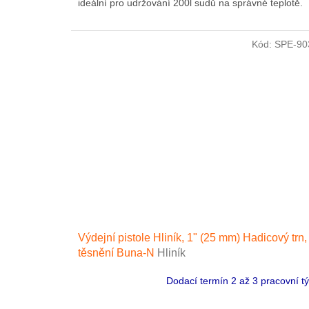
ideální pro udržování 200l sudů na správné teplotě.
Kód:
SPE-90
Výdejní pistole Hliník, 1" (25 mm) Hadicový trn,
těsnění Buna-N
Hliník
Dodací termín 2 až 3 pracovní t