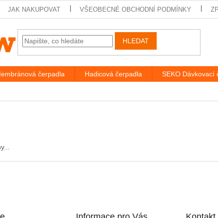
JAK NAKUPOVAT
VŠEOBECNÉ OBCHODNÍ PODMÍNKY
Z
HLEDAT
embránová čerpadla
Hadicová čerpadla
SEKO Dávkovací 
y...
ce
Informace pro Vás
Kontakt