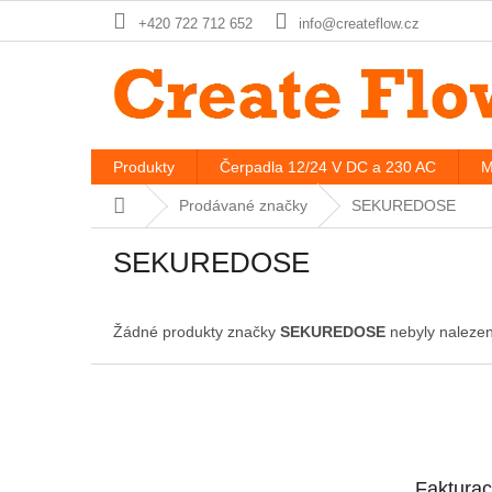
Přejít
+420 722 712 652
info@createflow.cz
na
obsah
Produkty
Čerpadla 12/24 V DC a 230 AC
M
Domů
Prodávané značky
SEKUREDOSE
SEKUREDOSE
Žádné produkty značky
SEKUREDOSE
nebyly nalezen
Z
á
p
a
t
Faktura