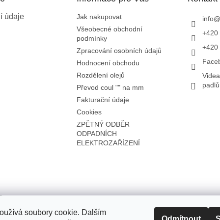
í údaje
Jak nakupovat
info
Všeobecné obchodní
+420 
podmínky
+420 
Zpracování osobních údajů
Face
Hodnocení obchodu
Rozdělení olejů
Videa
padl
Převod coul "" na mm
Fakturační údaje
Cookies
ZPĚTNÝ ODBĚR
ODPADNÍCH
ELEKTROZAŘÍZENÍ
oužívá soubory cookie. Dalším
Odmítnout
S