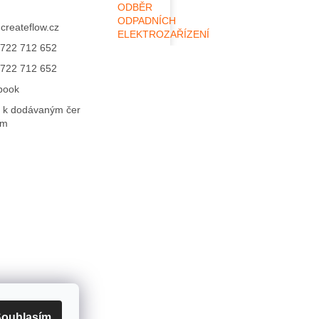
ODBĚR
ODPADNÍCH
@
createflow.cz
ELEKTROZAŘÍZENÍ
722 712 652
722 712 652
book
 k dodávaným čer
ům
ouhlasím