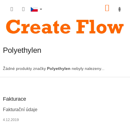
Přejít
NÁKU
na
obsah
KOŠÍK
Polyethylen
Žádné produkty značky
Polyethylen
nebyly nalezeny...
Z
á
p
a
Fakturace
t
Fakturační údaje
í
4.12.2019