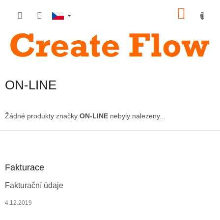
Přejít
NÁKU
na
obsah
KOŠÍK
ON-LINE
Žádné produkty značky
ON-LINE
nebyly nalezeny...
Z
á
p
a
Fakturace
t
Fakturační údaje
í
4.12.2019