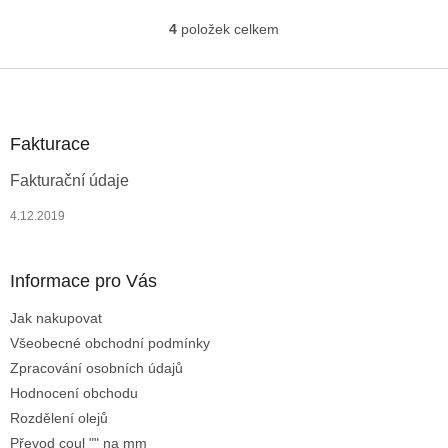
čerpací trubici. Při zpuštění
čerpací trubici. Při zpuštění
čerpadla, začne kapalina
čerpadla, začne kapalina
4
položek celkem
O
proudit čerpací...
proudit čerpací...
v
l
Z
á
á
d
p
a
a
Fakturace
c
t
í
Fakturační údaje
í
p
r
4.12.2019
v
k
y
Informace pro Vás
v
ý
Jak nakupovat
p
i
Všeobecné obchodní podmínky
s
Zpracování osobních údajů
u
Hodnocení obchodu
Rozdělení olejů
Převod coul "" na mm