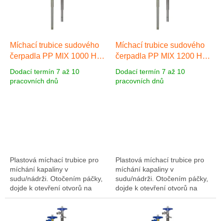
s
u
p
k
r
t
o
ů
d
Míchací trubice sudového
Míchací trubice sudového
u
čerpadla PP MIX 1000 HC,
čerpadla PP MIX 1200 HC,
k
mat. Polypropylen, délka
mat. Polypropylen, délka
Dodací termín 7 až 10
Dodací termín 7 až 10
t
1000 mm
Polypropylen
1200 mm
Polypropylen
pracovních dnů
pracovních dnů
ů
1000 mm
1200 mm
Plastová míchací trubice pro
Plastová míchací trubice pro
míchání kapaliny v
míchání kapaliny v
sudu/nádrži. Otočením páčky,
sudu/nádrži. Otočením páčky,
dojde k otevření otvorů na
dojde k otevření otvorů na
čerpací trubici. Při zpuštění
čerpací trubici. Při zpuštění
čerpadla, začne kapalina
čerpadla, začne kapalina
proudit čerpací...
proudit čerpací...