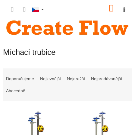
Přejít
NÁKU
na
obsah
KOŠÍK
Míchací trubice
Ř
a
Doporučujeme
Nejlevnější
Nejdražší
Nejprodávanější
z
e
Abecedně
n
í
V
p
ý
r
p
o
i
d