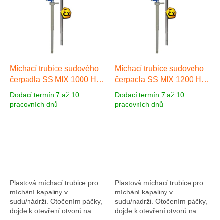
Míchací trubice sudového
Míchací trubice sudového
čerpadla SS MIX 1000 HC,
čerpadla SS MIX 1200 HC,
mat. Nerez ocel, délka
mat. Nerez ocel, délka
Dodací termín 7 až 10
Dodací termín 7 až 10
1000 mm
Nerez ocel 1000
1200 mm
Nerez ocel 1200
pracovních dnů
pracovních dnů
mm
mm
Plastová míchací trubice pro
Plastová míchací trubice pro
míchání kapaliny v
míchání kapaliny v
sudu/nádrži. Otočením páčky,
sudu/nádrži. Otočením páčky,
dojde k otevření otvorů na
dojde k otevření otvorů na