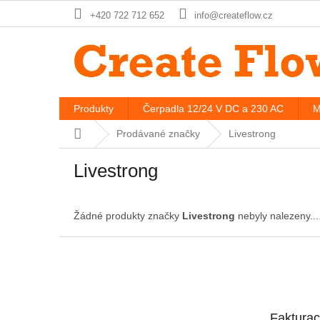
Přejít
+420 722 712 652
info@createflow.cz
na
obsah
Produkty
Čerpadla 12/24 V DC a 230 AC
M
Domů
Prodávané značky
Livestrong
Livestrong
Žádné produkty značky
Livestrong
nebyly nalezeny...
Z
á
p
a
t
Faktura