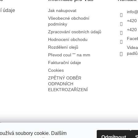
í údaje
Jak nakupovat
info
Všeobecné obchodní
+420 
podmínky
+420 
Zpracování osobních údajů
Face
Hodnocení obchodu
Rozdělení olejů
Videa
padl
Převod coul "" na mm
Fakturační údaje
Cookies
ZPĚTNÝ ODBĚR
ODPADNÍCH
ELEKTROZAŘÍZENÍ
oužívá soubory cookie. Dalším
Odmítnout
S