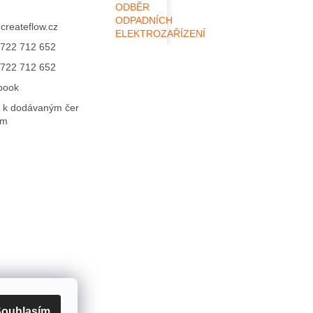
ODBĚR
ODPADNÍCH
@
createflow.cz
ELEKTROZAŘÍZENÍ
722 712 652
722 712 652
book
 k dodávaným čer
ům
ouhlasím