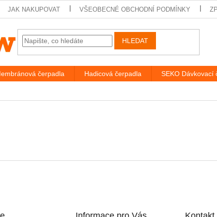
JAK NAKUPOVAT
VŠEOBECNÉ OBCHODNÍ PODMÍNKY
Z
HLEDAT
embránová čerpadla
Hadicová čerpadla
SEKO Dávkovací 
ce
Informace pro Vás
Kontakt