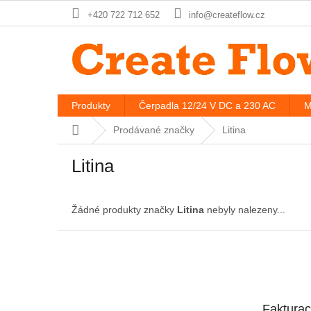
Přejít
+420 722 712 652
info@createflow.cz
na
obsah
Produkty
Čerpadla 12/24 V DC a 230 AC
M
Domů
Prodávané značky
Litina
Litina
Žádné produkty značky
Litina
nebyly nalezeny...
Z
á
p
a
t
Faktura