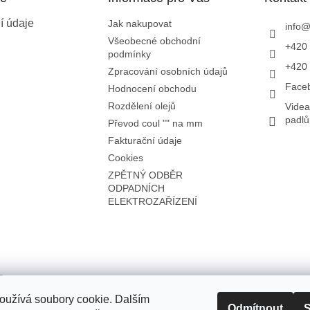
í údaje
Jak nakupovat
info
Všeobecné obchodní
+420 
podmínky
+420 
Zpracování osobních údajů
Face
Hodnocení obchodu
Rozdělení olejů
Videa
padl
Převod coul "" na mm
Fakturační údaje
Cookies
ZPĚTNÝ ODBĚR
ODPADNÍCH
ELEKTROZAŘÍZENÍ
oužívá soubory cookie. Dalším
Odmítnout
S