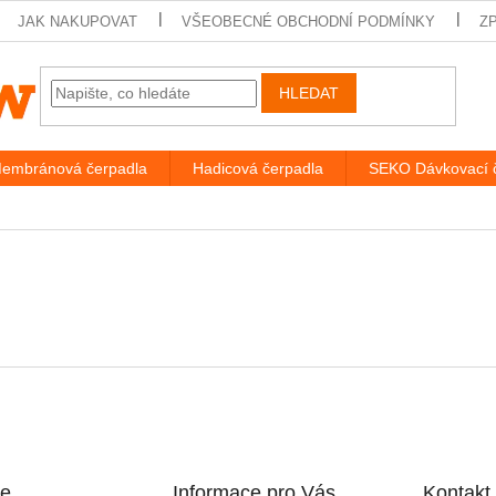
JAK NAKUPOVAT
VŠEOBECNÉ OBCHODNÍ PODMÍNKY
Z
HLEDAT
embránová čerpadla
Hadicová čerpadla
SEKO Dávkovací 
ce
Informace pro Vás
Kontakt