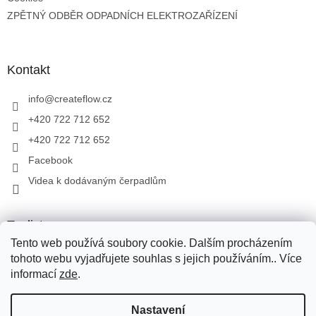
ZPĚTNÝ ODBĚR ODPADNÍCH ELEKTROZAŘÍZENÍ
Kontakt
info
@
createflow.cz
+420 722 712 652
+420 722 712 652
Facebook
Videa k dodávaným čerpadlům
Toplist
Tento web používá soubory cookie. Dalším procházením
tohoto webu vyjadřujete souhlas s jejich používáním.. Více
informací
zde
.
Vytvořil Shoptet
Pro přepravu zboží využíváme Zásilkovnu, PPL, Toptrans. Pro
Nastavení
přepravu zboží na Slovensko využíváme Zásilkovnu, PPL. V