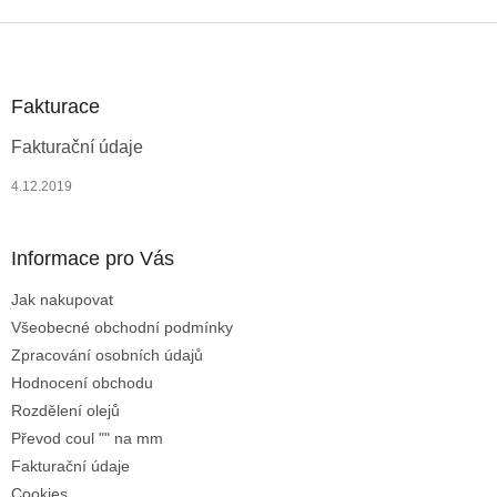
v
l
Z
á
á
d
p
a
a
Fakturace
c
t
í
Fakturační údaje
í
p
r
4.12.2019
v
k
y
Informace pro Vás
v
ý
Jak nakupovat
p
i
Všeobecné obchodní podmínky
s
Zpracování osobních údajů
u
Hodnocení obchodu
Rozdělení olejů
Převod coul "" na mm
Fakturační údaje
Cookies