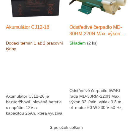
s
u
p
k
r
t
o
ů
d
Akumulátor CJ12-18
Odstředivé čerpadlo MD-
u
30RM-220N Max. výkon 32
k
l/min, výtlak 3.8 m, el.
Dodací termín 1 až 2 pracovní
Skladem
(2 ks)
t
motor 60 W 230 V 50 Hz,
týdny
ů
připojení vnější závit 3/4"
BSP
Odstředivé čerpadlo IWAKI
Akumulátor CJ12-26 je
řada MD-30RM-220N Max.
bezúdržbová, olověná baterie
výkon 32 l/min, výtlak 3.8 m,
s napětím 12V a
el. motor 60 W 230 V 50 Hz,
kapacitou 26Ah, která využívá
připojení vnější závit 3/4" BSP
technologii AGM (Absorbed
s magnetickou spojkou v
Glass Mat). Často se používá
plastovém...
2
položek celkem
O
jako...