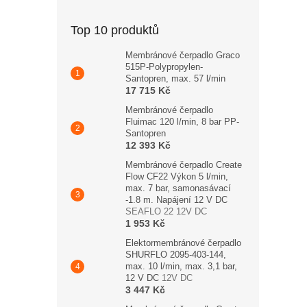
Top 10 produktů
Membránové čerpadlo Graco
515P-Polypropylen-
Santopren, max. 57 l/min
17 715 Kč
Membránové čerpadlo
Fluimac 120 l/min, 8 bar PP-
Santopren
12 393 Kč
Membránové čerpadlo Create
Flow CF22 Výkon 5 l/min,
max. 7 bar, samonasávací
-1.8 m. Napájení 12 V DC
SEAFLO 22 12V DC
1 953 Kč
Elektormembránové čerpadlo
SHURFLO 2095-403-144,
max. 10 l/min, max. 3,1 bar,
12 V DC
12V DC
3 447 Kč