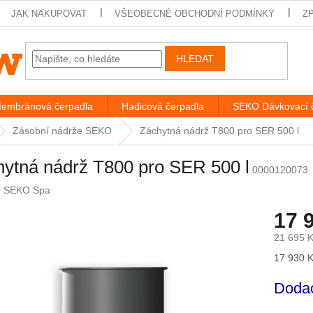
JAK NAKUPOVAT
VŠEOBECNÉ OBCHODNÍ PODMÍNKY
Z
HLEDAT
embránová čerpadla
Hadicová čerpadla
SEKO Dávkovací 
Zásobní nádrže SEKO
Záchytná nádrž T800 pro SER 500 l
ytná nádrž T800 pro SER 500 l
0000120073
:
SEKO Spa
17 
21 695 
Měrná
17 930 K
cena:
Dodac