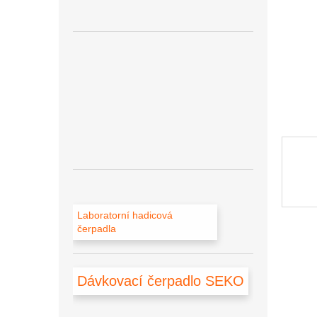
n
e
l
Laboratorní hadicová
čerpadla
Dávkovací čerpadlo SEKO