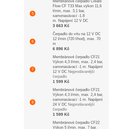
Membránové čerpadlo Create
Flow CF T33 Max.výkon 11,6
l/min, max. 3,1 bar,
samonasávací -1.8
m. Napájení 12 V DC
3 663 Kč
Čerpadlo do vrtu na 12 V DC
12 l/min (720 l/hod), max. 70
m
6 896 Kč
Membránové čerpadlo CF21
Výkon 4,3 l/min, max. 2,4 bar,
samonasávací -1 m. Napájení
12 V DC
Nejprodávanější
čerpadlo
1 599 Kč
Membránové čerpadlo CF21
Výkon 4,3 l/min, max. 2,4 bar,
samonasávací -1 m. Napájení
24 V DC
Nejprodávanější
čerpadlo
1 599 Kč
Membránové čerpadlo CF22
Výkon 5 l/min, max. 7 bar,