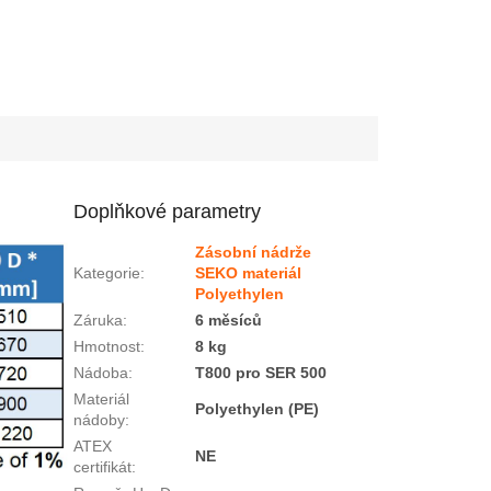
Doplňkové parametry
Zásobní nádrže
Kategorie
:
SEKO materiál
Polyethylen
Záruka
:
6 měsíců
Hmotnost
:
8 kg
Nádoba
:
T800 pro SER 500
Materiál
Polyethylen (PE)
nádoby
:
ATEX
NE
certifikát
: