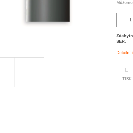
Můžeme d
Záchytn
SER.
Detailní
TISK