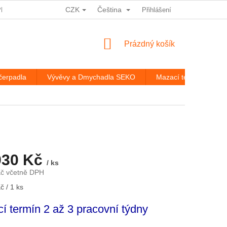
CZK
Čeština
PRACOVÁNÍ OSOBNÍCH ÚDAJŮ
HODNOCENÍ OBCHODU
Přihlášení
ROZ
NÁKUPNÍ
Prázdný košík
KOŠÍK
čerpadla
Vývěvy a Dmychadla SEKO
Mazací technika
930 Kč
/ ks
Kč včetně DPH
č / 1 ks
í termín 2 až 3 pracovní týdny