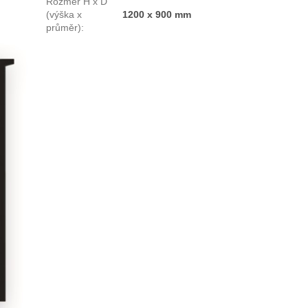
Rozměr H x D
(výška x
1200 x 900 mm
průměr)
: