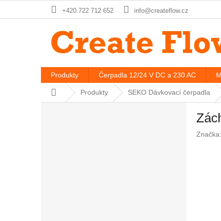
Přejít
+420 722 712 652
info@createflow.cz
na
obsah
Produkty
Čerpadla 12/24 V DC a 230 AC
M
Domů
Produkty
SEKO Dávkovací čerpadla
P
Zách
o
s
Značka
t
r
a
n
n
í
p
a