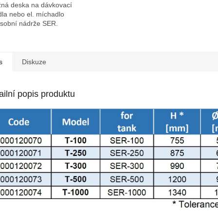
žná deska na dávkovací
la nebo el. míchadlo
ásobní nádrže SER.
s
Diskuze
ailní popis produktu