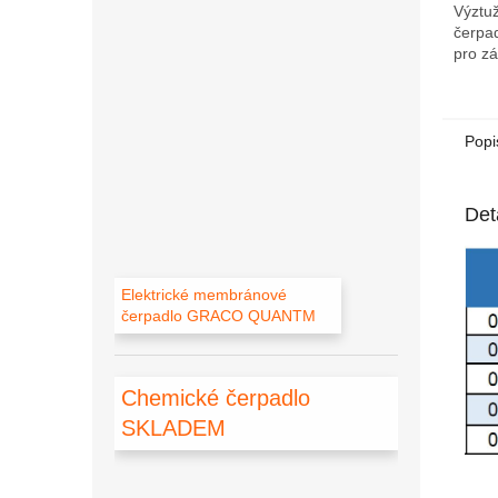
Výztu
čerpad
pro z
Popi
Det
Elektrické membránové
čerpadlo GRACO QUANTM
Chemické čerpadlo
SKLADEM