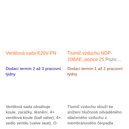
Ventilová sada K20V-PN
Tlumič vzduchu NDP-
20BAE, pozice 25
Pozice
25
Dodací termín 2 až 3 pracovní
Dodací termín 1 až 2 pracovní
týdny
týdny
Ventilová sada obsahuje:
Tlumič vzduchu slouží ke
koule, zarážky, těsnění, 4×
snížení hlučnosti odváděného
ventilová koule (ball valve), 4×
stlačeného vzduchu z
sedlo ventilu (valve seat), O-
membránového čerpadla
kroužky / těsnění ventil
Yamada NDP-20BAE. Zároveň