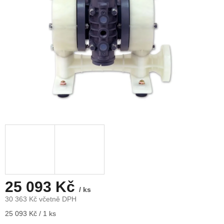
25 093 Kč
/ ks
30 363 Kč včetně DPH
Měrná
25 093 Kč / 1 ks
cena: