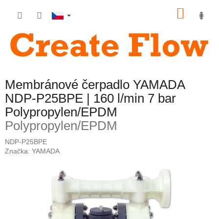
Přejít
NÁKU
na
obsah
KOŠÍK
Membránové čerpadlo YAMADA
NDP-P25BPE | 160 l/min 7 bar
Polypropylen/EPDM
Polypropylen/EPDM
NDP-P25BPE
Značka:
YAMADA