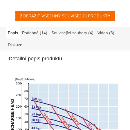
pomáhá omezit výstup
nečistot a zajišťuje tišší a...
ZOBRAZIT VŠECHNY SOUVISEJÍCÍ PRODUKTY
Popis
Podobné (14)
Související soubory (4)
Videa (3)
Diskuze
Detailní popis produktu