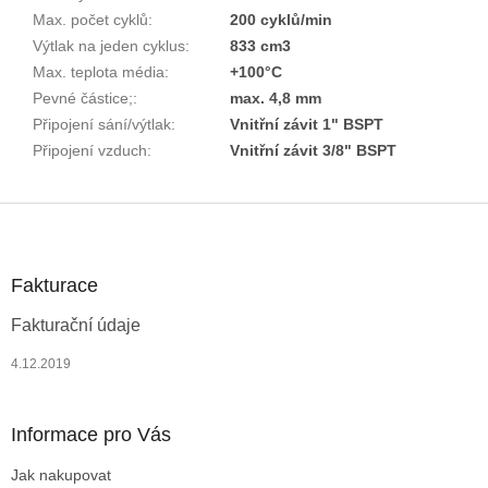
Max. počet cyklů
:
200 cyklů/min
Výtlak na jeden cyklus
:
833 cm3
Max. teplota média
:
+100°C
Pevné částice;
:
max. 4,8 mm
Připojení sání/výtlak
:
Vnitřní závit 1" BSPT
Připojení vzduch
:
Vnitřní závit 3/8" BSPT
Z
á
p
a
Fakturace
t
Fakturační údaje
í
4.12.2019
Informace pro Vás
Jak nakupovat