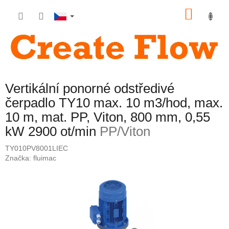
Přejít
NÁKU
na
obsah
KOŠÍK
Vertikální ponorné odstředivé
čerpadlo TY10 max. 10 m3/hod, max.
10 m, mat. PP, Viton, 800 mm, 0,55
kW 2900 ot/min
PP/Viton
TY010PV8001LIEC
Značka:
fluimac