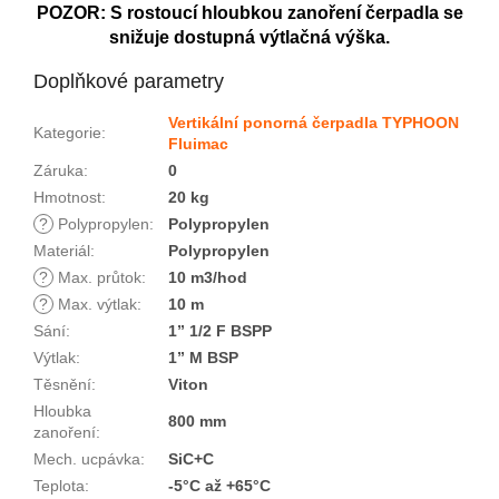
POZOR: S rostoucí hloubkou zanoření čerpadla se
snižuje dostupná výtlačná výška.
Doplňkové parametry
Vertikální ponorná čerpadla TYPHOON
Kategorie
:
Fluimac
Záruka
:
0
Hmotnost
:
20 kg
?
Polypropylen
:
Polypropylen
Materiál
:
Polypropylen
?
Max. průtok
:
10 m3/hod
?
Max. výtlak
:
10 m
Sání
:
1” 1/2 F BSPP
Výtlak
:
1” M BSP
Těsnění
:
Viton
Hloubka
800 mm
zanoření
:
Mech. ucpávka
:
SiC+C
Teplota
:
-5°C až +65°C