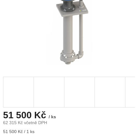
51 500 Kč
/ ks
62 315 Kč včetně DPH
Měrná
51 500 Kč / 1 ks
cena: