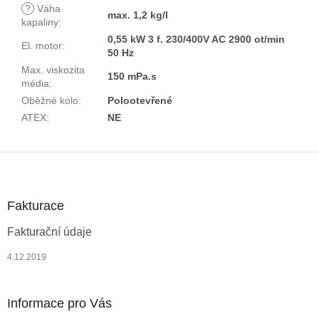
?
Váha
max. 1,2 kg/l
kapaliny
:
0,55 kW 3 f. 230/400V AC 2900 ot/min
El. motor
:
50 Hz
Max. viskozita
150 mPa.s
média
:
Oběžné kolo
:
Polootevřené
ATEX
:
NE
Z
á
p
a
Fakturace
t
Fakturační údaje
í
4.12.2019
Informace pro Vás