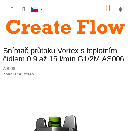
Přejít
NÁKU
na
obsah
KOŠÍK
Snímač průtoku Vortex s teplotním
čidlem 0,9 až 15 l/min G1/2M AS006
AS006
Značka:
Autosen