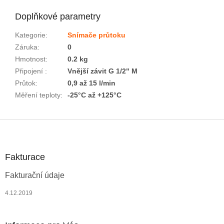
Doplňkové parametry
Kategorie
:
Snímače průtoku
Záruka
:
0
Hmotnost
:
0.2 kg
Připojení
:
Vnější závit G 1/2" M
Průtok
:
0,9 až 15 l/min
Měření teploty
:
-25°C až +125°C
Z
á
p
a
Fakturace
t
Fakturační údaje
í
4.12.2019