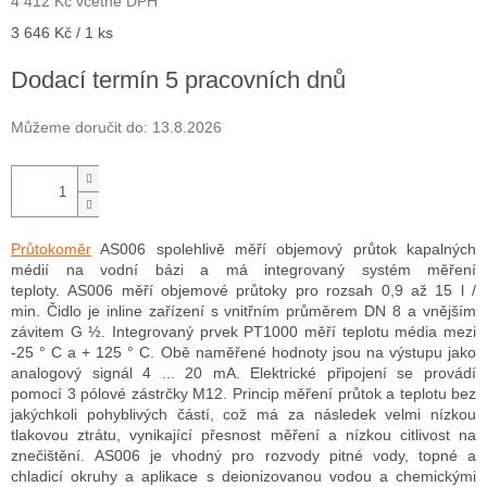
4 412 Kč včetně DPH
Měrná
3 646 Kč / 1 ks
cena:
Dodací termín 5 pracovních dnů
Můžeme doručit do:
13.8.2026
Průtokoměr
AS006 spolehlivě měří objemový průtok kapalných
médií na vodní bázi a má integrovaný systém měření
teploty.
AS006 měří objemové průtoky pro rozsah 0,9 až 15 l /
min.
Čidlo je inline zařízení s vnitřním průměrem DN 8 a vnějším
závitem G ½.
Integrovaný prvek PT1000 měří teplotu média mezi
-25 ° C a + 125 ° C.
Obě naměřené hodnoty jsou na výstupu jako
analogový signál 4 ... 20 mA.
Elektrické připojení se provádí
pomocí 3 pólové zástrčky M12.
Princip měření průtok a teplotu bez
jakýchkoli pohyblivých částí, což má za následek velmi nízkou
tlakovou ztrátu, vynikající přesnost měření a nízkou citlivost na
znečištění.
AS006 je vhodný pro rozvody pitné vody,
topné a
chladicí okruhy a aplikace s deionizovanou vodou a chemickými