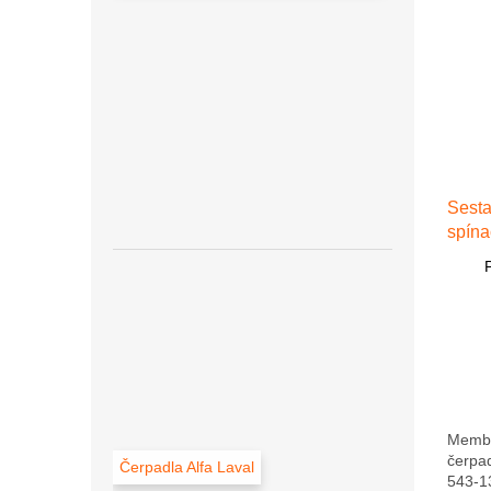
Sesta
spín
543-2
Membr
čerpa
Čerpadla Alfa Laval
543-1