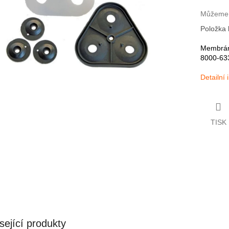
Můžeme d
Položka
Membrán
8000-63
Detailní
TISK
sející produkty