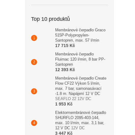
Top 10 produktů
Membránové čerpadlo Graco
515P-Polypropylen-
Santopren, max. 57 l/min
17 715 Kč
Membránové čerpadlo
Fluimac 120 l/min, 8 bar PP-
Santopren
12 393 Kč
Membránové čerpadlo Create
Flow CF22 Výkon 5 l/min,
max. 7 bar, samonasávací
-1.8 m. Napájení 12 V DC
SEAFLO 22 12V DC
1 953 Kč
Elektormembránové čerpadlo
SHURFLO 2095-403-144,
max. 10 l/min, max. 3,1 bar,
12 V DC
12V DC
3 447 Kč