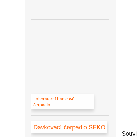
a
n
e
l
Laboratorní hadicová
čerpadla
Dávkovací čerpadlo SEKO
Souvi