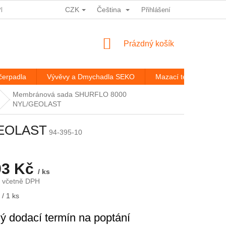
CZK
Čeština
PRACOVÁNÍ OSOBNÍCH ÚDAJŮ
HODNOCENÍ OBCHODU
Přihlášení
ROZ
NÁKUPNÍ
Prázdný košík
KOŠÍK
čerpadla
Vývěvy a Dmychadla SEKO
Mazací technika
Membránová sada SHURFLO 8000
NYL/GEOLAST
GEOLAST
94-395-10
93 Kč
/ ks
č včetně DPH
/ 1 ks
ý dodací termín na poptání