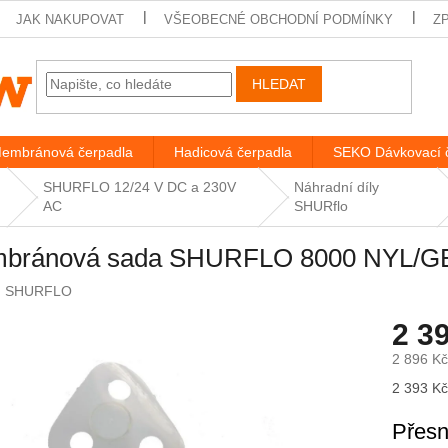
JAK NAKUPOVAT
VŠEOBECNÉ OBCHODNÍ PODMÍNKY
Z
HLEDAT
embránová čerpadla
Hadicová čerpadla
SEKO Dávkovací 
SHURFLO 12/24 V DC a 230V
Náhradní díly
AC
SHURflo
bránová sada SHURFLO 8000 NYL/
:
SHURFLO
2 3
2 896 K
Měrná
2 393 Kč 
cena:
Přesn