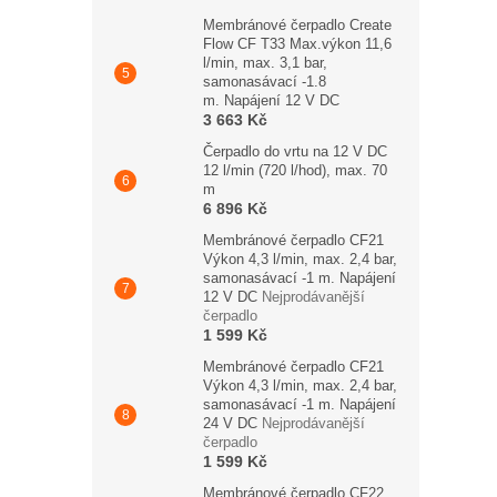
Membránové čerpadlo Create
Flow CF T33 Max.výkon 11,6
l/min, max. 3,1 bar,
samonasávací -1.8
m. Napájení 12 V DC
3 663 Kč
Čerpadlo do vrtu na 12 V DC
12 l/min (720 l/hod), max. 70
m
6 896 Kč
Membránové čerpadlo CF21
Výkon 4,3 l/min, max. 2,4 bar,
samonasávací -1 m. Napájení
12 V DC
Nejprodávanější
čerpadlo
1 599 Kč
Membránové čerpadlo CF21
Výkon 4,3 l/min, max. 2,4 bar,
samonasávací -1 m. Napájení
24 V DC
Nejprodávanější
čerpadlo
1 599 Kč
Membránové čerpadlo CF22