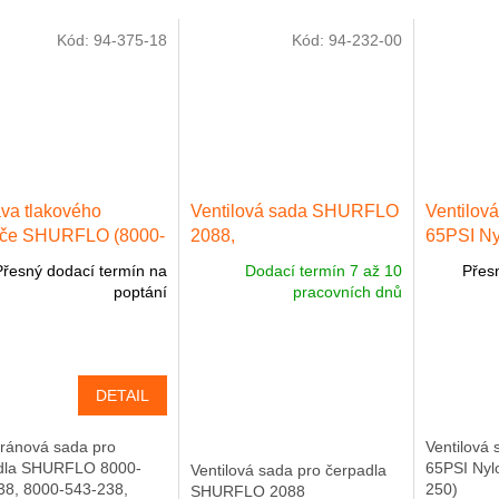
Kód:
94-375-18
Kód:
94-232-00
va tlakového
Ventilová sada SHURFLO
Ventilov
ače SHURFLO (8000-
2088,
65PSI Ny
38)
POLY/SANTOPREN
811-250)
Přesný dodací termín na
Dodací termín 7 až 10
Přes
poptání
pracovních dnů
DETAIL
ánová sada pro
Ventilová
dla SHURFLO 8000-
65PSI Nyl
Ventilová sada pro čerpadla
38, 8000-543-238,
250)
SHURFLO 2088