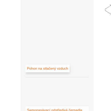
Pohon na stlačený vzduch
Samonasávací odstředivá čerpadla