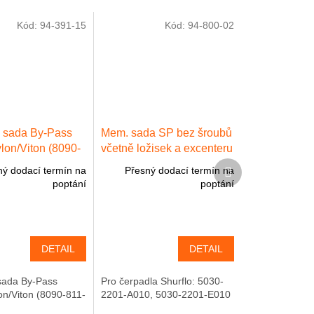
Kód:
94-391-15
Kód:
94-800-02
á sada By-Pass
Mem. sada SP bez šroubů
lon/Viton (8090-
včetně ložisek a excenteru
2.5°
Další
ný dodací termín na
Přesný dodací termín na
produkt
poptání
poptání
DETAIL
DETAIL
 sada By-Pass
Pro čerpadla Shurflo: 5030-
on/Viton (8090-811-
2201-A010, 5030-2201-E010