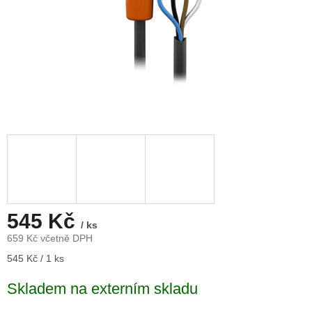
545 Kč
/ ks
659 Kč včetně DPH
Měrná
545 Kč / 1 ks
cena:
Skladem na externím skladu