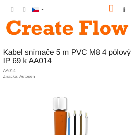
Přejít
NÁKU
na
obsah
KOŠÍK
Kabel snímače 5 m PVC M8 4 pólový
IP 69 k AA014
AA014
Značka:
Autosen