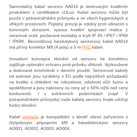
Samostatný kabel senzoru AA014 je testovaným kvalitním
produktem s certifikátem cULus. Kabel senzoru může být
použit v potravinářském průmyslu a ve všech hygienických a
vlhkých prostorech. Pojistný princip je odolný proti vibracím s
koncovým dorazem, vysoce kvalitní spojovací matice z
nerezové oceli, pozlacené kontakty a krytí IP 65 / IP67 / IP68
/ IP69K. Bezvodičový bezdotykový senzorový kabel AA014
má přímý konektor M8 (4 póly) a 5 m
PVC
kabel.
Inovativní koncepce těsnění od senzoru ke konektoru
zajišťuje optimální ochranu proti průniku vlhkosti. Vyzkoušené
a testované mnohokrát v denním použití. Senzorové kabely
od autosen jsou vyráběny v EU podle nejvyšších požadavků
na kvalitu s ohledem na robustnost, odolnost vůči šumu a
spolehlivost a jsou nabízeny za ceny až o 50% nižší než ceny
konkurentů. I v extrémních podmínkách (např. V
potravinářském průmyslu) naše kabely senzoru trvale udržují
funkci těsnění.
Kabel
snímače
je kompatibilní s téměř všemi zařízeními s
čtyřpólovým připojením M8 a fotoelektrickými senzory
AO001, AO002, AO003, AO004.