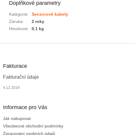
Doplňkové parametry
Kategorie
:
Senzorové kabely
Záruka
:
2 roky
Hmotnost
:
0.1 kg
Z
á
p
a
Fakturace
t
Fakturační údaje
í
4.12.2019
Informace pro Vás
Jak nakupovat
Všeobecné obchodní podmínky
Zpracování osobních údajů