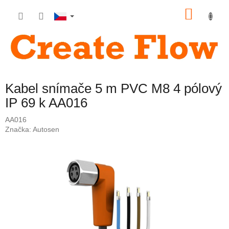
Přejít
NÁKU
na
obsah
KOŠÍK
Kabel snímače 5 m PVC M8 4 pólový
IP 69 k AA016
AA016
Značka:
Autosen