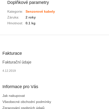
Doplňkové parametry
Kategorie
:
Senzorové kabely
Záruka
:
2 roky
Hmotnost
:
0.1 kg
Z
á
p
a
Fakturace
t
Fakturační údaje
í
4.12.2019
Informace pro Vás
Jak nakupovat
Všeobecné obchodní podmínky
Zpracování osobních údajů