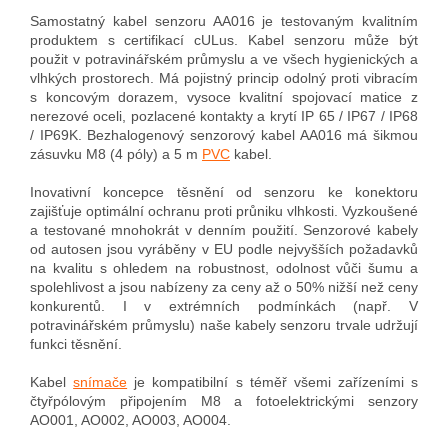
Samostatný kabel senzoru AA016 je testovaným kvalitním
produktem s certifikací cULus. Kabel senzoru může být
použit v potravinářském průmyslu a ve všech hygienických a
vlhkých prostorech. Má pojistný princip odolný proti vibracím
s koncovým dorazem, vysoce kvalitní spojovací matice z
nerezové oceli, pozlacené kontakty a krytí IP 65 / IP67 / IP68
/ IP69K. Bezhalogenový senzorový kabel AA016 má šikmou
zásuvku M8 (4 póly) a 5 m
PVC
kabel.
Inovativní koncepce těsnění od senzoru ke konektoru
zajišťuje optimální ochranu proti průniku vlhkosti. Vyzkoušené
a testované mnohokrát v denním použití. Senzorové kabely
od autosen jsou vyráběny v EU podle nejvyšších požadavků
na kvalitu s ohledem na robustnost, odolnost vůči šumu a
spolehlivost a jsou nabízeny za ceny až o 50% nižší než ceny
konkurentů. I v extrémních podmínkách (např. V
potravinářském průmyslu) naše kabely senzoru trvale udržují
funkci těsnění.
Kabel
snímače
je kompatibilní s téměř všemi zařízeními s
čtyřpólovým připojením M8 a fotoelektrickými senzory
AO001, AO002, AO003, AO004.