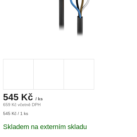
545 Kč
/ ks
659 Kč včetně DPH
Měrná
545 Kč / 1 ks
cena:
Skladem na externím skladu