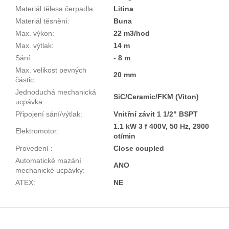
Materiál tělesa čerpadla
:
Litina
Materiál těsnění
:
Buna
Max. výkon
:
22 m3/hod
Max. výtlak
:
14 m
Sání
:
- 8 m
Max. velikost pevných
20 mm
částic
:
Jednoduchá mechanická
SiC/Ceramic/FKM (Viton)
ucpávka
:
Připojení sání/výtlak
:
Vnitřní závit 1 1/2" BSPT
1.1 kW 3 f 400V, 50 Hz, 2900
Elektromotor
:
ot/min
Provedení
:
Close coupled
Automatické mazání
ANO
mechanické ucpávky
:
ATEX
:
NE
Z
á