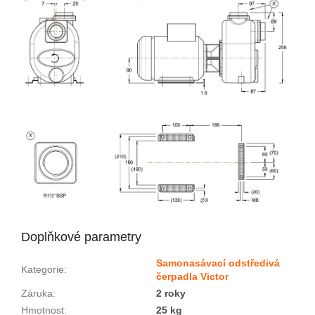
Doplňkové parametry
Samonasávací odstředivá
Kategorie
:
čerpadla Victor
Záruka
:
2 roky
Hmotnost
:
25 kg