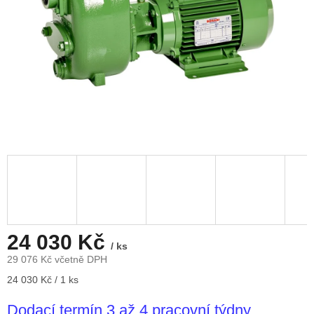
24 030 Kč
/ ks
29 076 Kč včetně DPH
Měrná
24 030 Kč / 1 ks
cena:
Dodací termín 3 až 4 pracovní týdny