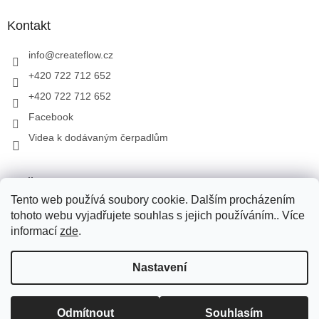
Kontakt
info
@
createflow.cz
+420 722 712 652
+420 722 712 652
Facebook
Videa k dodávaným čerpadlům
Toplist
Tento web používá soubory cookie. Dalším procházením
tohoto webu vyjadřujete souhlas s jejich používáním.. Více
informací
zde
.
Vytvořil Shoptet
Pro přepravu zboží využíváme Zásilkovnu, PPL, Toptrans. Pro
Nastavení
přepravu zboží na Slovensko využíváme Zásilkovnu, PPL. V
případě dotazů volejte na tel.: +420 722 712 652, nebo pište na e-
mail: info@createflow.cz. Recyklační poplatek je zahrnut do ceny
Copyright 2026
Create Flow
. Všechna práva vyhrazena.
Upravit
produktu. Na dodané produkty, zajišťujeme záruční a pozáruční
Odmítnout
Souhlasím
nastavení cookies