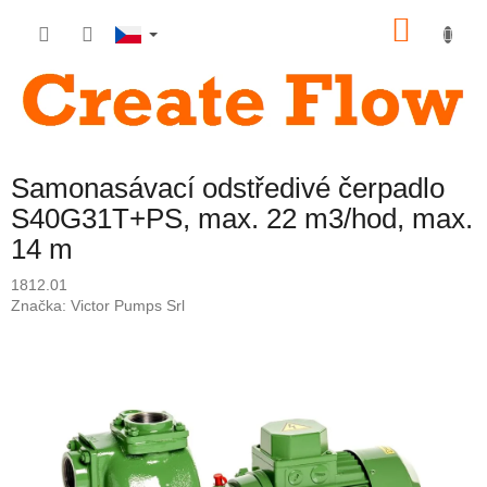
Přejít
NÁKU
na
obsah
KOŠÍK
Samonasávací odstředivé čerpadlo
S40G31T+PS, max. 22 m3/hod, max.
14 m
1812.01
Značka:
Victor Pumps Srl