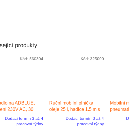
sející produkty
Kód:
560304
Kód:
325000
adlo na ADBLUE,
Ruční mobilní plnička
Mobilní m
ení 230V AC, 30
oleje 25 l, hadice 1.5 m s
pneumati
, průtokoměr, 4 m
ventilem a zahnutou
Dodací termín 3 až 4
Dodací termín 3 až 4
D
ní hadice, výdejní
koncovkou
pracovní týdny
pracovní týdny
le