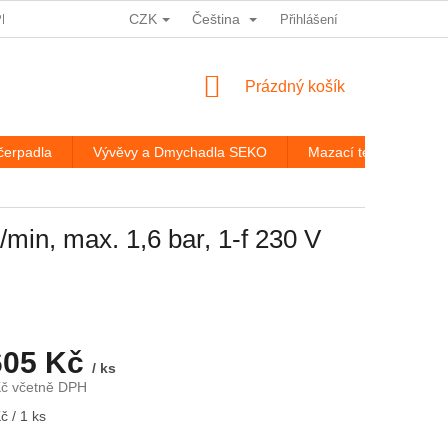
CZK
Čeština
PRACOVÁNÍ OSOBNÍCH ÚDAJŮ
HODNOCENÍ OBCHODU
Přihlášení
ROZ
NÁKUPNÍ
Prázdný košík
KOŠÍK
čerpadla
Vývěvy a Dmychadla SEKO
Mazací technika
min, max. 1,6 bar, 1-f 230 V
605 Kč
/ ks
Kč včetně DPH
č / 1 ks