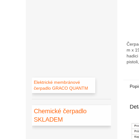
Čerpa
m x 1
hadici
pistol
(v záv
Elektrické membránové
Popi
čerpadlo GRACO QUANTM
Det
Chemické čerpadlo
SKLADEM