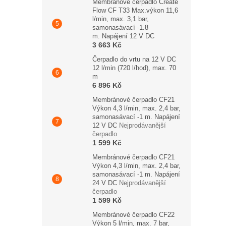
Membránové čerpadlo Create
Flow CF T33 Max.výkon 11,6
l/min, max. 3,1 bar,
samonasávací -1.8
m. Napájení 12 V DC
3 663 Kč
Čerpadlo do vrtu na 12 V DC
12 l/min (720 l/hod), max. 70
m
6 896 Kč
Membránové čerpadlo CF21
Výkon 4,3 l/min, max. 2,4 bar,
samonasávací -1 m. Napájení
12 V DC
Nejprodávanější
čerpadlo
1 599 Kč
Membránové čerpadlo CF21
Výkon 4,3 l/min, max. 2,4 bar,
samonasávací -1 m. Napájení
24 V DC
Nejprodávanější
čerpadlo
1 599 Kč
Membránové čerpadlo CF22
Výkon 5 l/min, max. 7 bar,