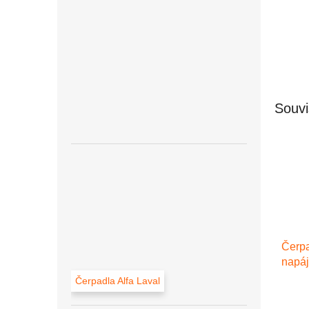
Souvi
Čerp
napáj
l/min
Čerpadla Alfa Laval
výdej
pisto