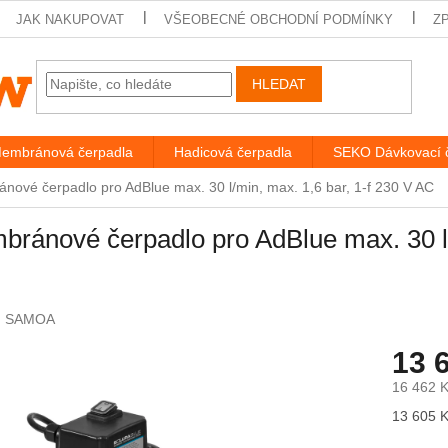
JAK NAKUPOVAT
VŠEOBECNÉ OBCHODNÍ PODMÍNKY
Z
HLEDAT
embránová čerpadla
Hadicová čerpadla
SEKO Dávkovací 
nové čerpadlo pro AdBlue max. 30 l/min, max. 1,6 bar, 1-f 230 V AC
ránové čerpadlo pro AdBlue max. 30 l/
:
SAMOA
13 
16 462 
Měrná
13 605 K
cena: