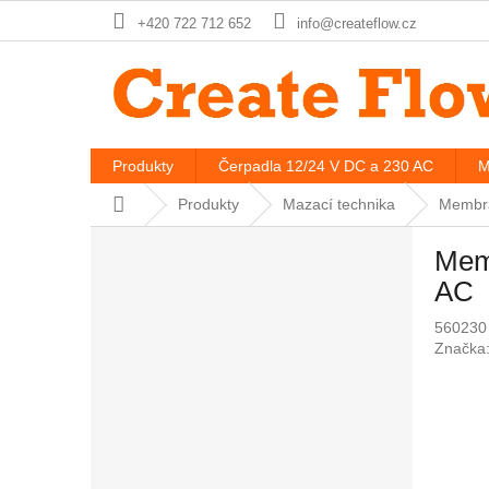
Přejít
+420 722 712 652
info@createflow.cz
na
obsah
Produkty
Čerpadla 12/24 V DC a 230 AC
M
Domů
Produkty
Mazací technika
Membrá
P
Memb
o
s
AC
t
560230
r
Značka
a
n
n
í
p
a