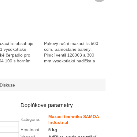
zací lis obsahuje :
Pákový ruční mazací lis 500
1 vysokotlaké
ccm. Samostaně balený.
ké čerpadlo pro
Plnící ventil 128003 a 300
04 100 s horním
mm vysokotlaká hadička a
du 20 kg 418 002, 2
čtyřčelisťová mazací
dejní hadicí...
koncovka (PN 137 031).
Univerzální mazací...
Diskuze
Doplňkové parametry
Mazací technika SAMOA
Kategorie
:
Industrial
Hmotnost
:
5 kg