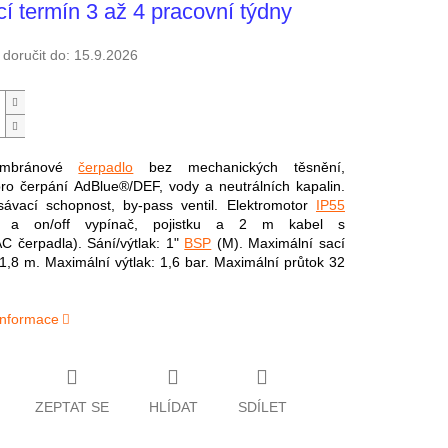
í termín 3 až 4 pracovní týdny
oručit do:
15.9.2026
membránové
čerpadlo
bez mechanických těsnění,
ro čerpání AdBlue®/DEF, vody a neutrálních kapalin.
ávací schopnost, by-pass ventil. Elektromotor
IP55
u a on/off vypínač, pojistku a 2 m kabel s
(AC čerpadla). Sání/výtlak: 1"
BSP
(M). Maximální sací
-1,8 m. Maximální výtlak: 1,6 bar. Maximální průtok 32
 informace
ZEPTAT SE
HLÍDAT
SDÍLET