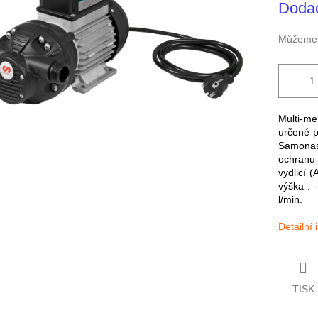
Dodac
Můžeme d
Multi-
určené p
Samonas
ochran
vydlicí 
výška : 
l/min.
Detailní
TISK