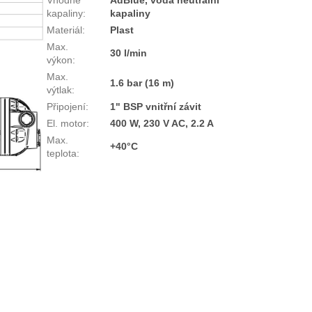
Vhodné
AdBlue, voda neutrální
kapaliny
:
kapaliny
Materiál
:
Plast
Max.
30 l/min
výkon
:
Max.
1.6 bar (16 m)
výtlak
:
Připojení
:
1" BSP vnitřní závit
El. motor
:
400 W, 230 V AC, 2.2 A
Max.
+40°C
teplota
: