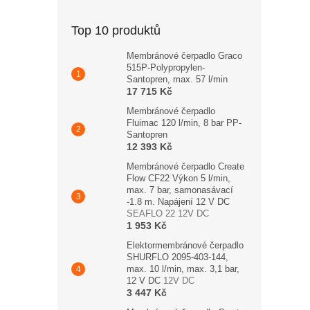
Top 10 produktů
Membránové čerpadlo Graco
515P-Polypropylen-
Santopren, max. 57 l/min
17 715 Kč
Membránové čerpadlo
Fluimac 120 l/min, 8 bar PP-
Santopren
12 393 Kč
Membránové čerpadlo Create
Flow CF22 Výkon 5 l/min,
max. 7 bar, samonasávací
-1.8 m. Napájení 12 V DC
SEAFLO 22 12V DC
1 953 Kč
Elektormembránové čerpadlo
SHURFLO 2095-403-144,
max. 10 l/min, max. 3,1 bar,
12 V DC
12V DC
3 447 Kč