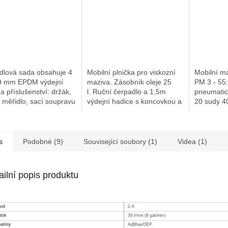
dlová sada obsahuje 4
Mobilní plnička pro viskozní
Mobilní ma
9 mm EPDM výdejní
maziva. Zásobník oleje 25
PM 3 - 55:
 a příslušenství: držák,
l. Ruční čerpadlo a 1,5m
pneumatic
i, měřidlo, sací soupravu
výdejní hadice s koncovkou a
20 sudy 4
islosti na modelu).
uzavíracím kohoutem
krytem su
m x 1/4" vý
s
Podobné (9)
Související soubory (1)
Videa (1)
ailní popis produktu