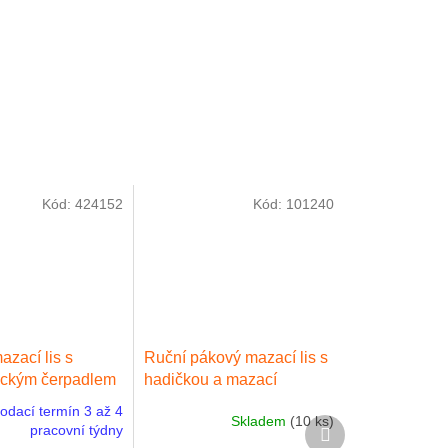
Kód:
424152
Kód:
101240
azací lis s
Ruční pákový mazací lis s
ckým čerpadlem
hadičkou a mazací
koncovkou
odací termín 3 až 4
Skladem
(10 ks)
Další
pracovní týdny
produkt