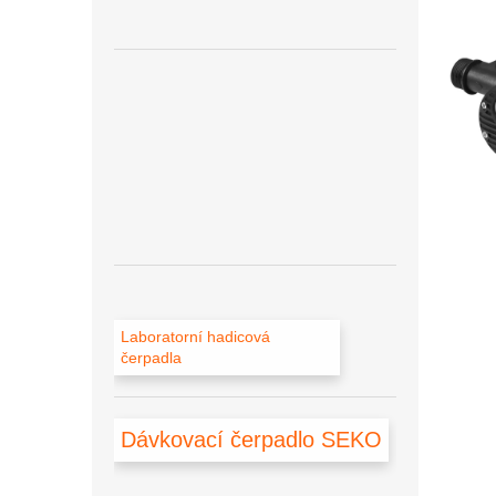
n
e
l
Laboratorní hadicová
čerpadla
Dávkovací čerpadlo SEKO