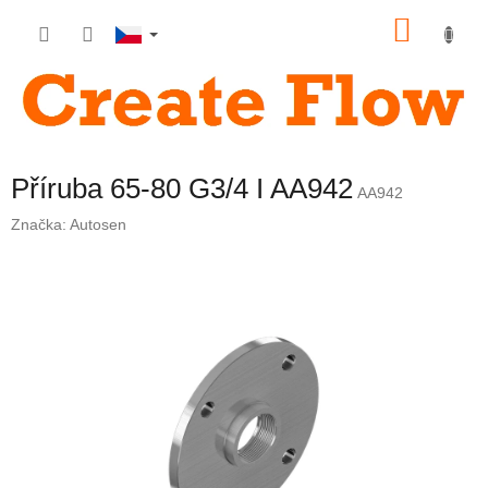
Přejít
NÁKU
na
obsah
KOŠÍK
Příruba 65-80 G3/4 I AA942
AA942
Značka:
Autosen