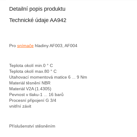
Detailní popis produktu
Technické údaje AA942
Pro
snímače
hladiny AF003, AF004
Teplota okolí min.
0 ° C
Teplota okolí max.
80 ° C
Utahovací momentová matice
6 ... 9 Nm
Materiál těsnění
NBR
Materiál
V2A (1.4305)
Pevnost v tlaku
-1 ... 16 barů
Procesní připojení
G 3/4
vnitřní závit
Příslušenství s
těsněním