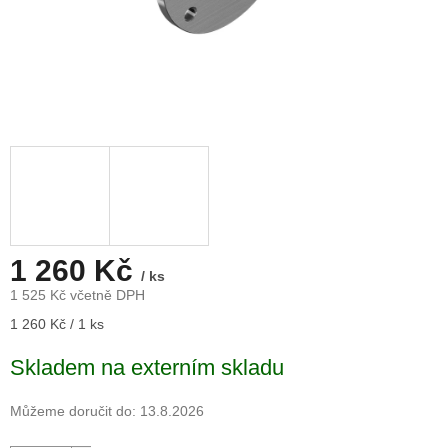
1 260 Kč
/ ks
1 525 Kč včetně DPH
Měrná
1 260 Kč / 1 ks
cena:
Skladem na externím skladu
Můžeme doručit do:
13.8.2026