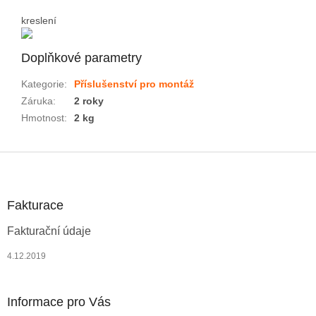
kreslení
Doplňkové parametry
Kategorie
:
Příslušenství pro montáž
Záruka
:
2 roky
Hmotnost
:
2 kg
Z
á
p
a
Fakturace
t
Fakturační údaje
í
4.12.2019
Informace pro Vás