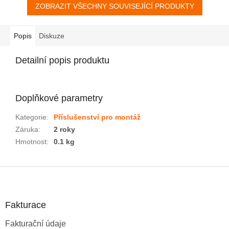
ZOBRAZIT VŠECHNY SOUVISEJÍCÍ PRODUKTY
Popis
Diskuze
Detailní popis produktu
Doplňkové parametry
Kategorie
:
Příslušenství pro montáž
Záruka
:
2 roky
Hmotnost
:
0.1 kg
Z
á
p
a
Fakturace
t
Fakturační údaje
í