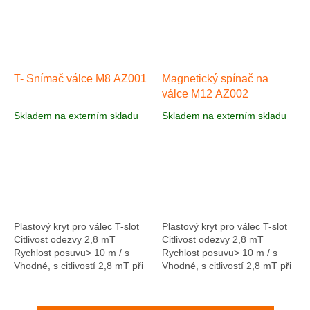
T- Snímač válce M8 AZ001
Magnetický spínač na
válce M12 AZ002
Skladem na externím skladu
Skladem na externím skladu
Plastový kryt pro válec T-slot
Plastový kryt pro válec T-slot
Citlivost odezvy 2,8 mT
Citlivost odezvy 2,8 mT
Rychlost posuvu> 10 m / s
Rychlost posuvu> 10 m / s
Vhodné, s citlivostí 2,8 mT při
Vhodné, s citlivostí 2,8 mT při
rychlosti procházející z> 10 m
rychlosti procházející z> 10 m
/ s jsou naše válcové...
/ s jsou naše válcové...