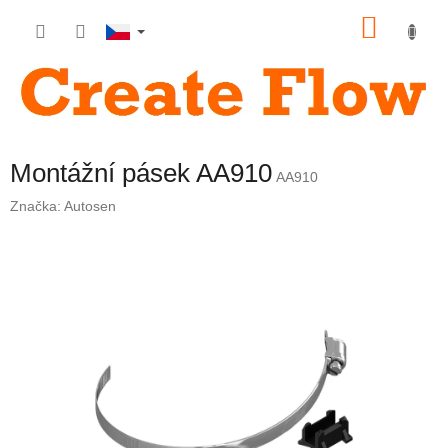
Přejít
NÁKU
na
obsah
KOŠÍK
Montážní pásek AA910
AA910
Značka:
Autosen