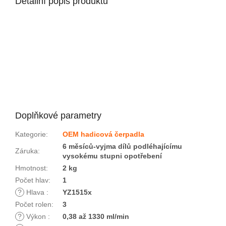
Detailní popis produktu
Doplňkové parametry
Kategorie
:
OEM hadicová čerpadla
6 měsíců-vyjma dílů podléhajícímu
Záruka
:
vysokému stupni opotřebení
Hmotnost
:
2 kg
Počet hlav
:
1
?
Hlava
:
YZ1515x
Počet rolen
:
3
?
Výkon
:
0,38 až 1330 ml/min