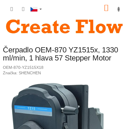
Přejít
NÁKU
na
obsah
KOŠÍK
Čerpadlo OEM-870 YZ1515x, 1330
ml/min, 1 hlava 57 Stepper Motor
OEM-870-YZ1515X18
Značka:
SHENCHEN