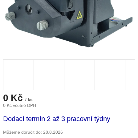
0 Kč
/ ks
0 Kč včetně DPH
Měrná
Dodací termín 2 až 3 pracovní týdny
cena:
Můžeme doručit do:
28.8.2026