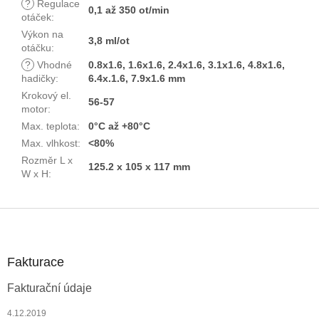
?
Regulace
0,1 až 350 ot/min
otáček
:
Výkon na
3,8 ml/ot
otáčku
:
?
Vhodné
0.8x1.6, 1.6x1.6, 2.4x1.6, 3.1x1.6, 4.8x1.6,
hadičky
:
6.4x.1.6, 7.9x1.6 mm
Krokový el.
56-57
motor
:
Max. teplota
:
0°C až +80°C
Max. vlhkost
:
<80%
Rozměr L x
125.2 x 105 x 117 mm
W x H
:
Z
á
p
a
Fakturace
t
Fakturační údaje
í
4.12.2019