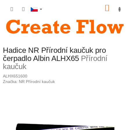
Přejít
NÁKU
na
obsah
KOŠÍK
Hadice NR Přírodní kaučuk pro
čerpadlo Albin ALHX65
Přírodní
kaučuk
ALHX651600
Značka:
NR Přírodní kaučuk