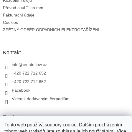
Rozdělení olejů
Převod coul "" na mm
Fakturační údaje
Cookies
ZPĚTNÝ ODBĚR ODPADNÍCH ELEKTROZAŘÍZENÍ
Kontakt
info
@
createflow.cz
+420 722 712 652
+420 722 712 652
Facebook
Videa k dodávaným čerpadlům
Toplist
Tento web používá soubory cookie. Dalším procházením
tohoto webu vyjadřujete souhlas s jejich používáním.. Více