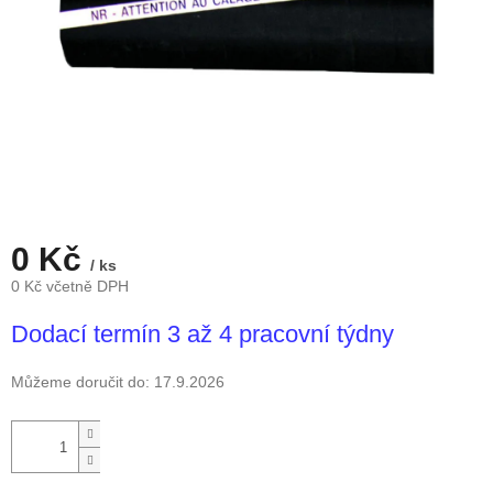
0 Kč
/ ks
0 Kč včetně DPH
Měrná
Dodací termín 3 až 4 pracovní týdny
cena:
Můžeme doručit do:
17.9.2026