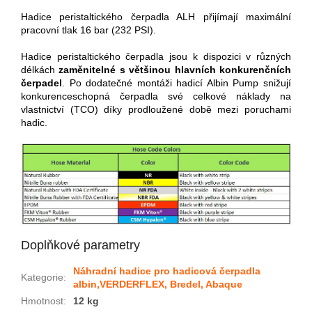
Hadice peristaltického čerpadla ALH přijímají maximální
pracovní tlak 16 bar (232 PSI).
Hadice peristaltického čerpadla jsou k dispozici v různých
délkách
zaměnitelné s většinou hlavních konkurenčních
čerpadel
. Po dodatečné montáži hadicí Albin Pump snižují
konkurenceschopná čerpadla své celkové náklady na
vlastnictví (TCO) díky prodloužené době mezi poruchami
hadic.
Doplňkové parametry
Náhradní hadice pro hadicová čerpadla
Kategorie
:
albin,VERDERFLEX, Bredel, Abaque
Hmotnost
:
12 kg