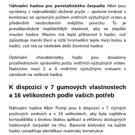
N
áhradní hadice pro peristaltického čerpadla
Albin jsou
vyrobeny z nejkvalitnější složené pryže – správné tvrdosti v
kombinaci se správným počtem vnitřních výztužných vrstev a
především neobrobením vnějšího povrchu. To je
pravděpodobně nejdůležitější vlastnost, aby se zlepšilo
mazání hadice. Mazivo má lepší přilnavost k hadici, což
způsobuje menší tření a nižší hromadění tepla mezi botou a
hadicí, což má za následek delší životnost hadice.
Optimální charakteristiky hadic jsou dosaženy
prostřednictvím správného počtu vnitřních výztužných vrstev.
Nabízíme mezi 2 a 6 vnitřními výztužnými vrstvami v
závislosti na velikosti hadice.
K dispozici v 7 gumových vlastnostech
a 16 velikostech podle vašich potřeb
Náhradní hadice Albin Pump jsou k dispozici v 7 různých
pryžových směsích a v 16 velikostech, aby byla zajištěna
kompatibilita s širokou škálou aplikací a většinou dostupných
hadicových čerpadel na trhu. Barevné kódování na každé
hadici usnadňuje identifikaci materiálu konstrukce.