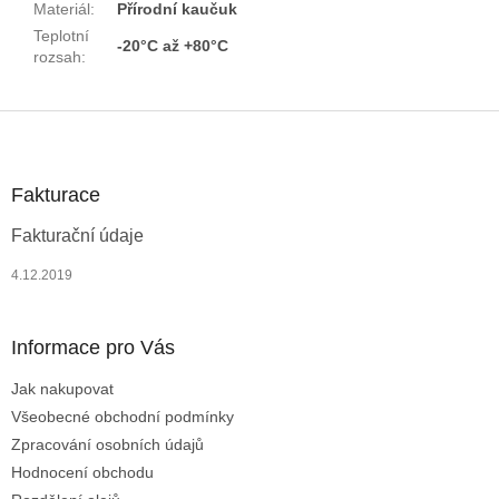
Materiál
:
Přírodní kaučuk
Teplotní
-20°C až +80°C
rozsah
:
Z
á
p
a
Fakturace
t
Fakturační údaje
í
4.12.2019
Informace pro Vás
Jak nakupovat
Všeobecné obchodní podmínky
Zpracování osobních údajů
Hodnocení obchodu