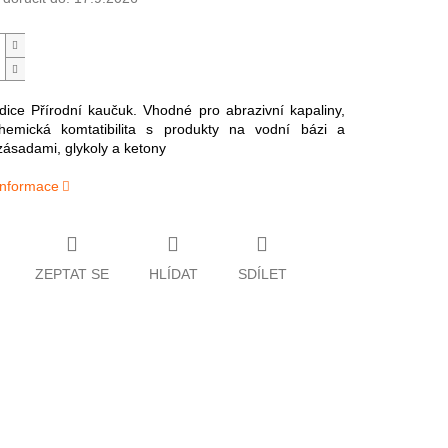
ice Přírodní kaučuk. Vhodné pro abrazivní kapaliny,
hemická komtatibilita s produkty na vodní bázi a
zásadami, glykoly a ketony
 informace
ZEPTAT SE
HLÍDAT
SDÍLET