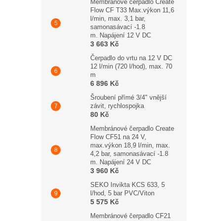
Membránové čerpadlo Create
Flow CF T33 Max.výkon 11,6
l/min, max. 3,1 bar,
samonasávací -1.8
m. Napájení 12 V DC
3 663 Kč
Čerpadlo do vrtu na 12 V DC
12 l/min (720 l/hod), max. 70
m
6 896 Kč
Šroubení přímé 3/4" vnější
závit, rychlospojka
80 Kč
Membránové čerpadlo Create
Flow CF51 na 24 V,
max.výkon 18,9 l/min, max.
4,2 bar, samonasávací -1.8
m. Napájení 24 V DC
3 960 Kč
SEKO Invikta KCS 633, 5
l/hod, 5 bar PVC/Viton
5 575 Kč
Membránové čerpadlo CF21