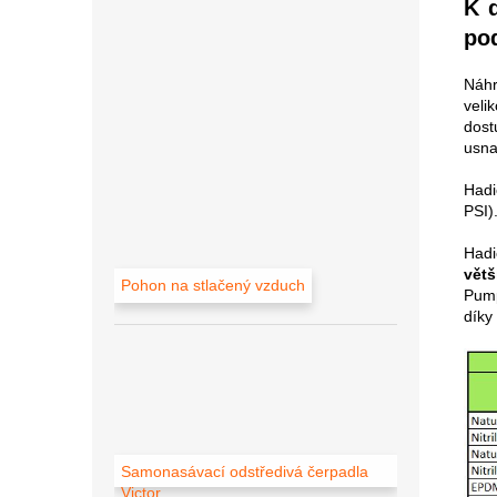
K 
pod
Náhr
veli
dos
usna
Hadi
PSI)
Hadi
vět
Pohon na stlačený vzduch
Pump
díky
Samonasávací odstředivá čerpadla
Victor