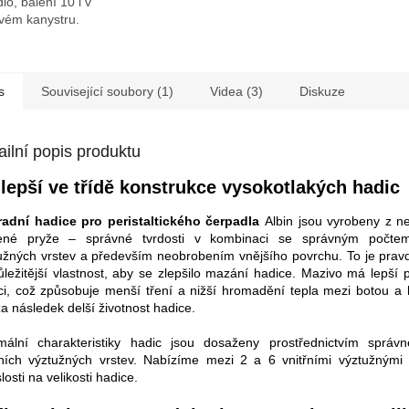
lo, balení 10 l v
ovém kanystru.
s
Související soubory (1)
Videa (3)
Diskuze
ailní popis produktu
lepší ve třídě konstrukce vysokotlakých hadic
radní hadice pro peristaltického čerpadla
Albin jsou vyrobeny z nej
ené pryže – správné tvrdosti v kombinaci se správným počtem
užných vrstev a především neobrobením vnějšího povrchu. To je pra
ůležitější vlastnost, aby se zlepšilo mazání hadice. Mazivo má lepší p
ci, což způsobuje menší tření a nižší hromadění tepla mezi botou a 
a následek delší životnost hadice.
mální charakteristiky hadic jsou dosaženy prostřednictvím správ
řních výztužných vrstev. Nabízíme mezi 2 a 6 vnitřními výztužnými 
losti na velikosti hadice.