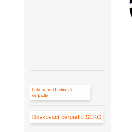
n
e
l
Laboratorní hadicová
čerpadla
Dávkovací čerpadlo SEKO