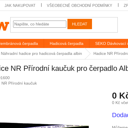
JAK NAKUPOVAT
VŠEOBECNÉ OBCHODNÍ PODMÍNKY
Z
HLEDAT
embránová čerpadla
Hadicová čerpadla
SEKO Dávkovací 
Náhradní hadice pro hadicová čerpadla albin
Hadice NR Přírodn
ce NR Přírodní kaučuk pro čerpadlo A
01600
:
NR Přírodní kaučuk
0 K
0 Kč vč
Měrná
Dodac
cena:
Můžeme d