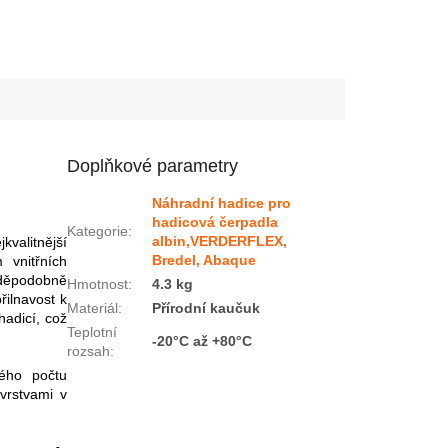
Doplňkové parametry
Náhradní hadice pro
hadicová čerpadla
Kategorie
:
albin,VERDERFLEX,
kvalitnější
Bredel, Abaque
 vnitřních
vděpodobně
Hmotnost
:
4.3 kg
řilnavost k
Materiál
:
Přírodní kaučuk
hadicí, což
Teplotní
-20°C až +80°C
rozsah
:
ného počtu
vrstvami v