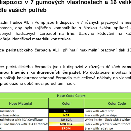
dispozici v 7 gumových vlastnostech a 16 veli
le vašich potřeb
adní hadice Albin Pump jsou k dispozici v 7 různých pryžových směs
kostech, aby byla zajištěna kompatibilita s širokou škálou aplikací
tupných hadicových čerpadel na trhu. Barevné kódování na kaž
dňuje identifikaci materiálu konstrukce.
ce peristaltického čerpadla ALH přijímají maximální pracovní tlak 
.
ce peristaltického čerpadla jsou k dispozici v různých délkách
zam
šinou hlavních konkurenčních čerpadel
. Po dodatečné montáži ha
 snižují konkurenceschopná čerpadla své celkové náklady na vlastni
 prodloužené době mezi poruchami hadic.