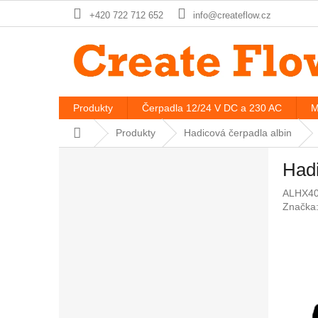
Přejít
+420 722 712 652
info@createflow.cz
na
obsah
Produkty
Čerpadla 12/24 V DC a 230 AC
M
Domů
Produkty
Hadicová čerpadla albin
P
Hadi
o
s
ALHX4
t
Značka
r
a
n
n
í
p
a