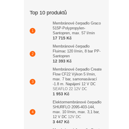
Top 10 produktů
Membránové čerpadlo Graco
515P-Polypropylen-
Santopren, max. 57 l/min
17 715 Kč
Membránové čerpadlo
Fluimac 120 l/min, 8 bar PP-
Santopren
12 393 Kč
Membránové čerpadlo Create
Flow CF22 Výkon 5 l/min,
max. 7 bar, samonasávací
-1.8 m. Napájení 12 V DC
SEAFLO 22 12V DC
1 953 Kč
Elektormembránové čerpadlo
SHURFLO 2095-403-144,
max. 10 l/min, max. 3,1 bar,
12 V DC
12V DC
3 447 Kč