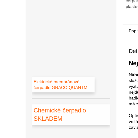
čerpad
plast
Popi
Det
Nej
N
áh
slož
Elektrické membránové
výzt
čerpadlo GRACO QUANTM
nejd
hadi
má z
Chemické čerpadlo
Opti
SKLADEM
vnit
závis