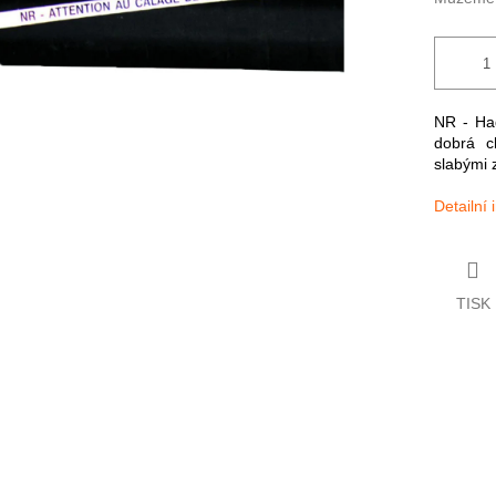
NR - Had
dobrá c
slabými 
Detailní
TISK