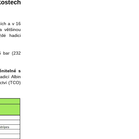
kostech
ích a v 16
 a většinou
dé hadici
16 bar (232
ěnitelné s
dicí Albin
ctví (TCO)