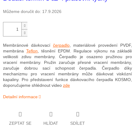
Můžeme doručit do:
17.9.2026
Membránové dávkovací
čerpadlo
, materiálové provedení PVDF,
membrána
Teflon
, těsnění EPDM. Regulace výkonu na základě
velikosti zdivu membrány. Čerpadlo je osazeno pružinou pro
vracení membrány. Pružin zaručuje přesné vracení membrány,
zaručuje dobrou sací schopnost čerpadla. Čerpadlo díky
mechanizmu pro vracení membrány může dávkovat viskózní
kapaliny. Pro představení funkce dávkovacího čerpadla KOSMO,
doporučujeme shlédnout v
ideo
zde
Detailní informace
ZEPTAT SE
HLÍDAT
SDÍLET