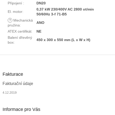
Připojení
:
DN20
0,37 kW 230/400V AC 2800 ot/min
El. motor
:
50/60Hz 3-f 71-B5
?
Mechanická
ANO
pružina
:
ATEX certifikát
:
NE
Balení dřevěný
450 x 300 x 550 mm (L x W x H)
box
:
Z
á
p
a
Fakturace
t
Fakturační údaje
í
4.12.2019
Informace pro Vás