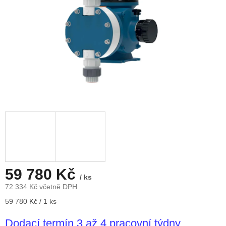
59 780 Kč
/ ks
72 334 Kč včetně DPH
Měrná
59 780 Kč / 1 ks
cena:
Dodací termín 3 až 4 pracovní týdny