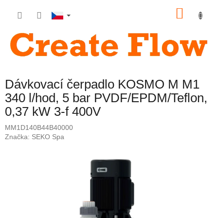
Přejít
NÁKU
na
obsah
KOŠÍK
Dávkovací čerpadlo KOSMO M M1
340 l/hod, 5 bar PVDF/EPDM/Teflon,
0,37 kW 3-f 400V
MM1D140B44B40000
Značka:
SEKO Spa