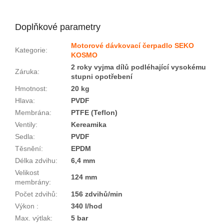
Doplňkové parametry
Motorové dávkovací čerpadlo SEKO
Kategorie
:
KOSMO
2 roky vyjma dílů podléhající vysokému
Záruka
:
stupni opotřebení
Hmotnost
:
20 kg
Hlava
:
PVDF
Membrána
:
PTFE (Teflon)
Ventily
:
Kereamika
Sedla
:
PVDF
Těsnění
:
EPDM
Délka zdvihu
:
6,4 mm
Velikost
124 mm
membrány
:
Počet zdvihů
:
156 zdvihů/min
Výkon
:
340 l/hod
Max. výtlak
:
5 bar