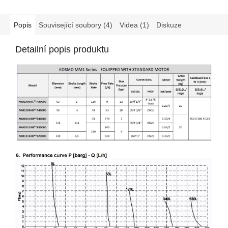
Popis
Související soubory (4)
Videa (1)
Diskuze
Detailní popis produktu