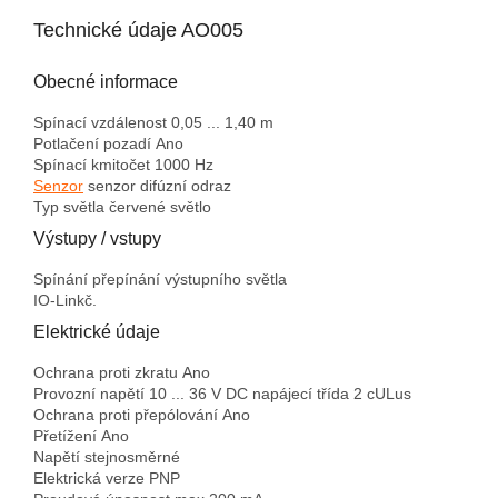
Technické údaje AO005
Obecné informace
Spínací vzdálenost
0,05 ... 1,40 m
Potlačení
pozadí
Ano
Spínací kmitočet
1000 Hz
Senzor
senzor difúzní odraz
Typ světla
červené světlo
Výstupy / vstupy
Spínání přepínání výstupního
světla
IO-Link
č.
Elektrické údaje
Ochrana proti zkratu
Ano
Provozní napětí
10 ... 36 V DC napájecí třída 2 cULus
Ochrana proti přepólování
Ano
Přetížení
Ano
Napětí
stejnosměrné
Elektrická verze
PNP