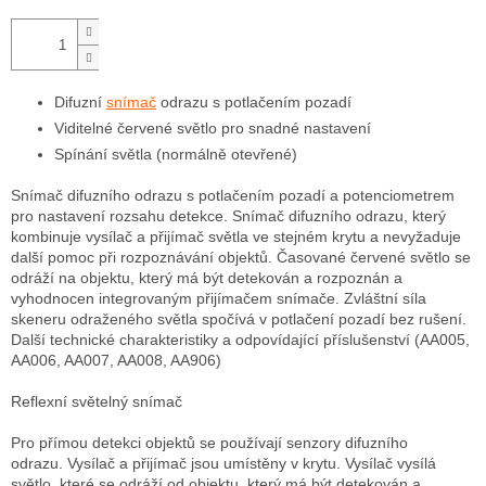
Difuzní
snímač
odrazu s potlačením pozadí
Viditelné červené světlo pro snadné nastavení
Spínání světla (normálně otevřené)
Snímač difuzního odrazu s potlačením pozadí a potenciometrem
pro nastavení rozsahu detekce. Snímač difuzního odrazu, který
kombinuje vysílač a přijímač světla ve stejném krytu a nevyžaduje
další pomoc při rozpoznávání objektů. Časované červené světlo se
odráží na objektu, který má být detekován a rozpoznán a
vyhodnocen integrovaným přijímačem snímače. Zvláštní síla
skeneru odraženého světla spočívá v potlačení pozadí bez rušení.
Další technické charakteristiky a odpovídající příslušenství (AA005,
AA006, AA007, AA008, AA906)
Reflexní světelný snímač
Pro přímou detekci objektů se používají senzory difuzního
odrazu. Vysílač a přijímač jsou umístěny v krytu. Vysílač vysílá
světlo, které se odráží od objektu, který má být detekován a