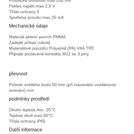
Proudová únosnost max.
200 mA
Pokles napětí max.
2,5 V
Třída ochrany
II
Spotřeba proudu max.
25 mA
Mechanické údaje
Materiál aktivní povrch
PMMA
Zadejte příkaz
cuboid
Materiálové pouzdro
Polyamid (PA) V4A TPE
Připojte
pozlacené kontakty M12 se 3 piny
přesnost
Průměr světlého
bodu
50 mm (při maximální vzdálenosti
snímání) mm
podmínky prostředí
Okolní teplota min.
-25°C
Teplota okolí max.
60°C
Třída ochrany
IP65
Další informace