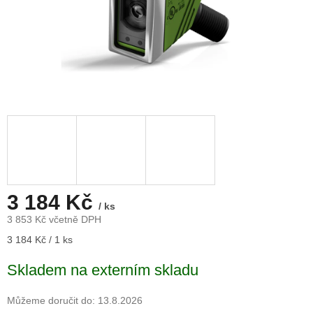
3 184 Kč
/ ks
3 853 Kč včetně DPH
Měrná
3 184 Kč / 1 ks
cena:
Skladem na externím skladu
Můžeme doručit do:
13.8.2026