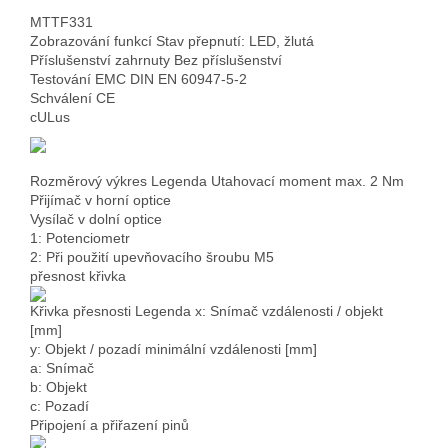
MTTF
331
Zobrazování
funkcí
Stav přepnutí: LED, žlutá
Příslušenství zahrnuty
Bez příslušenství
Testování EMC
DIN EN 60947-5-2
Schválení
CE
cULus
Rozměrový výkres Legenda
Utahovací moment max. 2 Nm
Přijímač v horní optice
Vysílač v dolní optice
1: Potenciometr
2: Při použití upevňovacího šroubu M5
přesnost křivka
Křivka přesnosti Legenda
x: Snímač vzdálenosti / objekt
[mm]
y: Objekt / pozadí minimální vzdálenosti [mm]
a: Snímač
b: Objekt
c: Pozadí
Připojení a přiřazení pinů