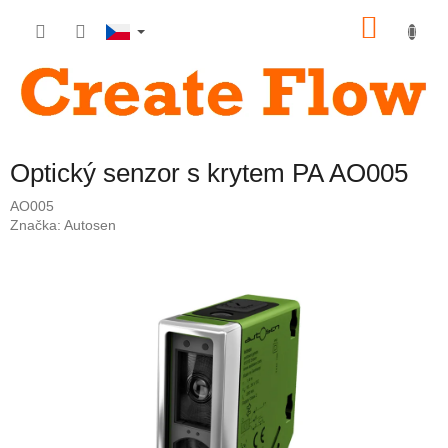
Přejít
NÁKU
na
obsah
KOŠÍK
Optický senzor s krytem PA AO005
AO005
Značka:
Autosen