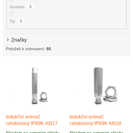
Novinka
0
Tip
0
Značky
Položek k zobrazení:
66
V
ý
p
i
s
p
r
o
d
Indukční snímač
Indukční snímač
u
celokovový IP69K AI017
celokovový IP69K AI018
k
Skladem na externím skladu
Skladem na externím skladu