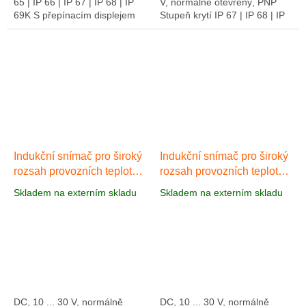
65 | IP 66 | IP 67 | IP 68 | IP
V, normálně otevřený, PNP
69K S přepínacím displejem
Stupeň krytí IP 67 | IP 68 | IP
LED Indukční snímač AI037 se
69K Díky těsnosti: IP 67 / IP
závitem M8 provedení má
68 / IP 69K a materiálům...
stejný...
Indukční snímač pro široký
Indukční snímač pro široký
rozsah provozních teplot
rozsah provozních teplot
-40 až +85°C AI048
-40 až +85°C AI049
Skladem na externím skladu
Skladem na externím skladu
DC, 10 ... 30 V, normálně
DC, 10 ... 30 V, normálně