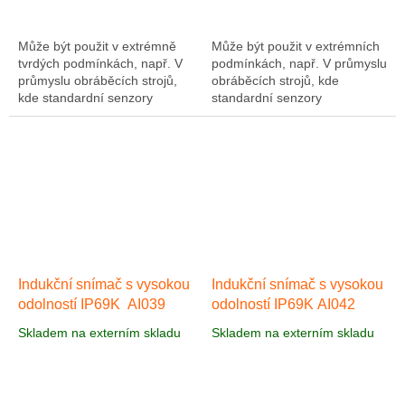
Může být použit v extrémně
Může být použit v extrémních
tvrdých podmínkách, např. V
podmínkách, např. V průmyslu
průmyslu obráběcích strojů,
obráběcích strojů, kde
kde standardní senzory
standardní senzory
selhávají. Automatický
selhávají. Indukční senzorové
indukční snímač AI002 má
auto AI024 v normálně
závit M8, konektor M12...
uzavřené verzi, vhodné...
Indukční snímač s vysokou
Indukční snímač s vysokou
odolností IP69K AI039
odolností IP69K AI042
Skladem na externím skladu
Skladem na externím skladu