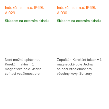
Indukční snímač IP69k
Indukční snímač IP69k
AI029
AI030
Skladem na externím skladu
Skladem na externím skladu
Není možné spláchnout
Zapuštěn Korekční faktor = 1
Korekční faktor = 1
magnetické pole Jedna
magnetické pole Jedna
spínací vzdálenost pro
spínací vzdálenost pro
všechny kovy. Senzory
všechny kovy. Senzory
indukčního faktoru jsou
indukčního faktoru jsou
všeobecně použitelné
všeobecně použitelné
snímače. Zvýšená pracovní...
snímače. Zvýšená...