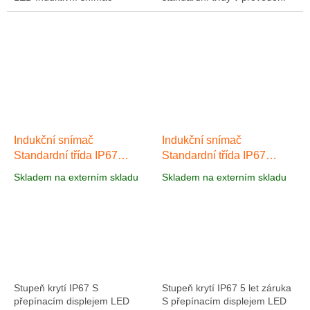
standardní třídy AI035 má
M8 se zvýšenou spínací
prostorově úsporný konektor
vzdáleností 2 mm a normálně
M8, krátký...
otevřenou...
Indukční snímač
Indukční snímač
Standardní třída IP67
Standardní třída IP67
AI051
AI053
Skladem na externím skladu
Skladem na externím skladu
Stupeň krytí IP67 S
Stupeň krytí IP67 5 let záruka
přepínacím displejem LED
S přepínacím displejem LED