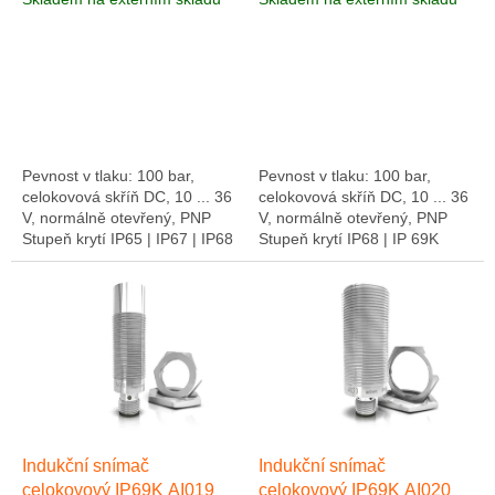
t
ů
Pevnost v tlaku: 100 bar,
Pevnost v tlaku: 100 bar,
celokovová skříň DC, 10 ... 36
celokovová skříň DC, 10 ... 36
V, normálně otevřený, PNP
V, normálně otevřený, PNP
Stupeň krytí IP65 | IP67 | IP68
Stupeň krytí IP68 | IP 69K
| IP 69K Kvůli těsnosti: IP 67 /
Díky těsnosti: IP 67 / IP 68 / IP
IP 68 / IP 69K a...
69K a materiálům pro...
Indukční snímač
Indukční snímač
celokovový IP69K AI019
celokovový IP69K AI020