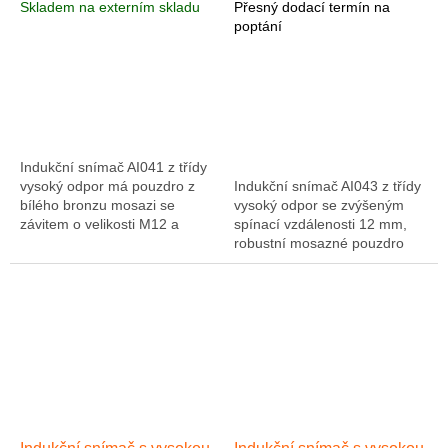
Skladem na externím skladu
Přesný dodací termín na
poptání
Indukční snímač AI041 z třídy
vysoký odpor má pouzdro z
Indukční snímač AI043 z třídy
bílého bronzu mosazi se
vysoký odpor se zvýšeným
závitem o velikosti M12 a
spínací vzdálenosti 12 mm,
vysoký stupeň krytí IP65 /
robustní mosazné pouzdro
IP66 / 67/68 / IP69K. Splňuje
(bílý bronz á), jeho široký
také nejvyšší...
rozsah pracovních teplot -40
... 85 ° C a...