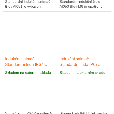
Standardní indukční snímač
Standardní indukční čidlo
třídy AI051 je vybaven
AI053 třídy M8 je opatřeno
poniklovaným mosazným
poniklovanou mosaznou
pouzdrem M8, zvýšenou
skříní, zvýšenou spínací
spínací vzdáleností 4 mm a
vzdáleností 4...
vysokým...
Indukční snímač
Indukční snímač
Standardní třída IP67
Standardní třída IP67
AI054
AI055
Skladem na externím skladu
Skladem na externím skladu
Stupeň krytí IP67 Zapuštěn 5
Stupeň krytí IP67 5 let záruka