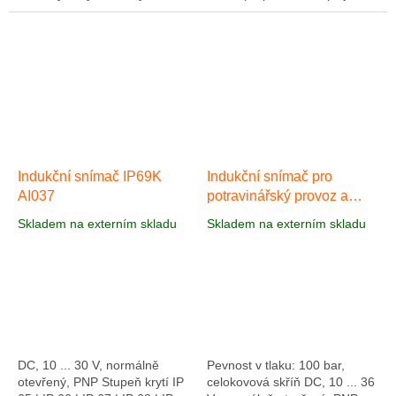
indukčního faktoru jsou
LED Indukční AI036 byl
všeobecně použitelné
vyvinut pro použití v
snímače. Zvýšená pracovní...
průmyslových,...
Indukční snímač IP69K
Indukční snímač pro
AI037
potravinářský provoz a
vysoké teploty +100°C
Skladem na externím skladu
Skladem na externím skladu
IP69K AI016
DC, 10 ... 30 V, normálně
Pevnost v tlaku: 100 bar,
otevřený, PNP Stupeň krytí IP
celokovová skříň DC, 10 ... 36