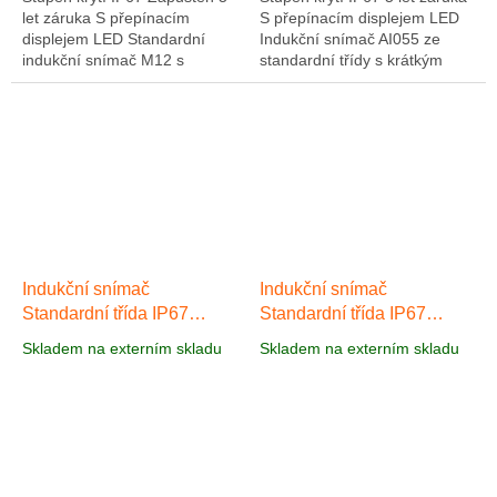
let záruka S přepínacím
S přepínacím displejem LED
displejem LED Standardní
Indukční snímač AI055 ze
indukční snímač M12 s
standardní třídy s krátkým
indukčním měřením třídy
pouzdrem M12 vyrobeným z
AI054 lze použít ve všech
poniklované mosazi má
standardních...
spínací výstup...
Indukční snímač
Indukční snímač
Standardní třída IP67
Standardní třída IP67
AI056
AI057
Skladem na externím skladu
Skladem na externím skladu