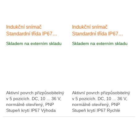
Indukční snímač
Indukční snímač
Standardní třída IP67
Standardní třída IP67
AI006
AI007
Skladem na externím skladu
Skladem na externím skladu
Aktivní povrch přizpůsobitelný
Aktivní povrch přizpůsobitelný
v 5 pozicích. DC, 10 ... 36 V,
v 5 pozicích. DC, 10 ... 36 V,
normálně otevřený, PNP
normálně otevřený, PNP
Stupeň krytí IP67 Výhoda
Stupeň krytí IP67 Rychlé
indukčního senzoru AI006 v
dodání
kubickém provedení spočívá
ve...