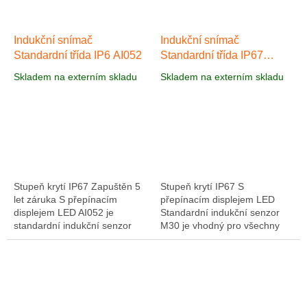
Indukční snímač
Indukční snímač
Standardní třída IP6 AI052
Standardní třída IP67
AI064
Skladem na externím skladu
Skladem na externím skladu
Stupeň krytí IP67 Zapuštěn 5
Stupeň krytí IP67 S
let záruka S přepínacím
přepínacím displejem LED
displejem LED AI052 je
Standardní indukční senzor
standardní indukční senzor
M30 je vhodný pro všechny
M8 vhodný pro použití ve
standardní aplikace bez
všech standardních
zvláštních požadavků.
aplikacích. Má zvýšenou...
Senzor má válcové pouzdro...