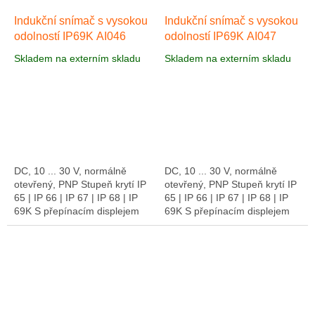
Indukční snímač s vysokou
Indukční snímač s vysokou
odolností IP69K AI046
odolností IP69K AI047
Skladem na externím skladu
Skladem na externím skladu
DC, 10 ... 30 V, normálně
DC, 10 ... 30 V, normálně
otevřený, PNP Stupeň krytí IP
otevřený, PNP Stupeň krytí IP
65 | IP 66 | IP 67 | IP 68 | IP
65 | IP 66 | IP 67 | IP 68 | IP
69K S přepínacím displejem
69K S přepínacím displejem
LED AI046 je indukční snímač
LED Indukční snímač AI047
třídy High Resistance, který...
od třídy s vysokou odolností
se...