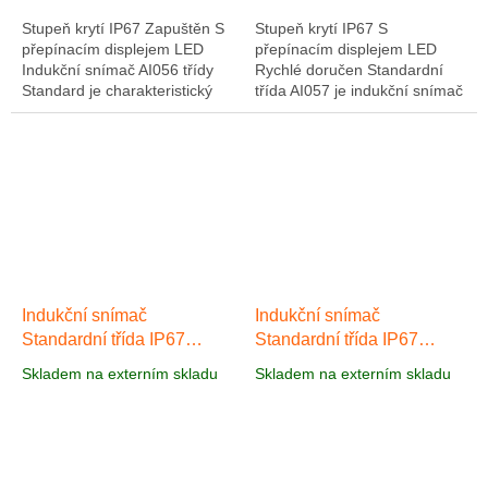
Stupeň krytí IP67 Zapuštěn S
Stupeň krytí IP67 S
přepínacím displejem LED
přepínacím displejem LED
Indukční snímač AI056 třídy
Rychlé doručen Standardní
Standard je charakteristický
třída AI057 je indukční snímač
krátkou mosaznou skříní s
s poniklovaným mosazným
průměrem M12 a lze jej použít
M12 krátkým krytem, ​​který lze
pro...
použít ve...
Indukční snímač
Indukční snímač
Standardní třída IP67
Standardní třída IP67
AI058
AI059
Skladem na externím skladu
Skladem na externím skladu