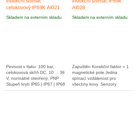
Indukční snímač
Indukční snímač IP69k
celokovový IP69K AI021
AI028
Skladem na externím skladu
Skladem na externím skladu
Pevnost v tlaku: 100 bar,
Zapuštěn Korekční faktor = 1
celokovová skříň DC, 10 ... 36
magnetické pole Jedna
V, normálně otevřený, PNP
spínací vzdálenost pro
Stupeň krytí IP65 | IP67 | IP68
všechny kovy. Senzory
| IP 69K Kvůli těsnosti: IP 67 /
indukčního faktoru jsou
IP 68 / IP 69K a bezpečným...
všeobecně použitelné
snímače. Zvýšená pracovní...