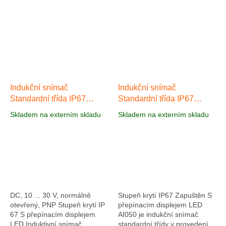
a kompatibilita produktů pro
třídy s obzvláště krátkou
spolehlivé...
konstrukcí válce...
Indukční snímač
Indukční snímač
Standardní třída IP67
Standardní třída IP67
AI035
AI050
Skladem na externím skladu
Skladem na externím skladu
DC, 10 ... 30 V, normálně
Stupeň krytí IP67 Zapuštěn S
otevřený, PNP Stupeň krytí IP
přepínacím displejem LED
67 S přepínacím displejem
AI050 je indukční snímač
LED Induktivní snímač
standardní třídy v provedení