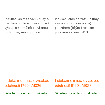
Indukční snímač AI039 třídy s
Indukční snímač AI042 z třídy
vysokou odolností má spínací
vysoký odpor s mosazným
výstup s normálně otevřenou
pouzdrem (bílým bronzem
funkcí, zvýšenou provozní
potažená) a závit M18
vzdáleností 7 mm a velikostí
naplněn vysoce IP65 / IP66 /
závitu M12. Používá se v...
67/68 / IP69K nejvyšší
požadavky těžkých...
Indukční snímač s vysokou
Indukční snímač s vysokou
odolností IP69k AI026
odolností IP69k AI027
Skladem na externím skladu
Skladem na externím skladu