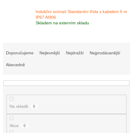
Indukční snímač Standardní třída s kabelem 5 m
IP67 AI906
Skladem na externím skladu
Ř
a
Doporučujeme
Nejlevnější
Nejdražší
Nejprodávanější
z
e
Abecedně
n
í
p
r
o
d
Na skladě
0
u
k
t
Akce
0
ů