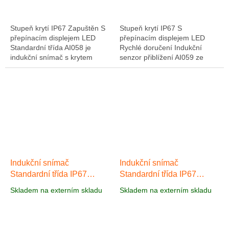
Stupeň krytí IP67 Zapuštěn S
Stupeň krytí IP67 S
přepínacím displejem LED
přepínacím displejem LED
Standardní třída AI058 je
Rychlé doručení Indukční
indukční snímač s krytem
senzor přiblížení AI059 ze
M18, který je vhodný pro
standardní třídy o průměru
použití ve všech standardních
M18, spínací výstup s žádnou
aplikacích....
funkci, zvýšené...
Indukční snímač
Indukční snímač
Standardní třída IP67
Standardní třída IP67
AI060
AI061
Skladem na externím skladu
Skladem na externím skladu