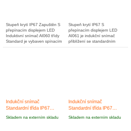
Stupeň krytí IP67 Zapuštěn S
Stupeň krytí IP67 S
přepínacím displejem LED
přepínacím displejem LED
Induktivní snímač AI060 třídy
AI061 je indukční snímač
Standard je vybaven spínacím
přiblížení se standardním
výstupem s funkcí NC,
krytem M18. Se zvýšenou
zvýšená provozní vzdálenost
spínací vzdáleností 12 mm,
8 mm a...
spínacím výstupem s funkcí...
Indukční snímač
Indukční snímač
Standardní třída IP67
Standardní třída IP67
AI062
AI063
Skladem na externím skladu
Skladem na externím skladu