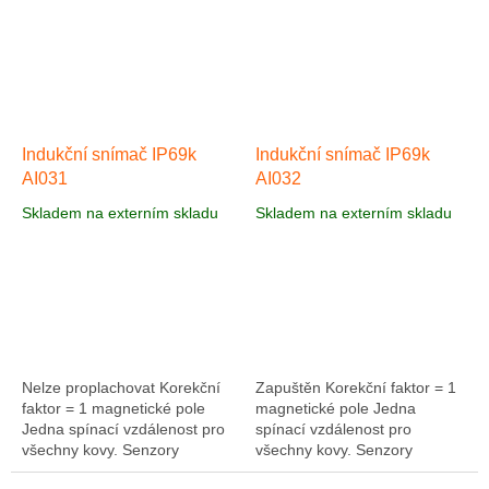
Indukční snímač IP69k
Indukční snímač IP69k
AI031
AI032
Skladem na externím skladu
Skladem na externím skladu
Nelze proplachovat Korekční
Zapuštěn Korekční faktor = 1
faktor = 1 magnetické pole
magnetické pole Jedna
Jedna spínací vzdálenost pro
spínací vzdálenost pro
všechny kovy. Senzory
všechny kovy. Senzory
indukčního faktoru jsou
indukčního faktoru jsou