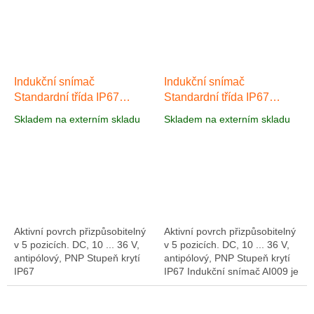
Indukční snímač
Indukční snímač
Standardní třída IP67
Standardní třída IP67
AI008
AI009
Skladem na externím skladu
Skladem na externím skladu
Aktivní povrch přizpůsobitelný
Aktivní povrch přizpůsobitelný
v 5 pozicích. DC, 10 ... 36 V,
v 5 pozicích. DC, 10 ... 36 V,
antipólový, PNP Stupeň krytí
antipólový, PNP Stupeň krytí
IP67
IP67 Indukční snímač AI009 je
antikvalitní (volitelně NC a NO)
bezdotykový spínač v...