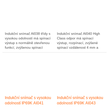
Indukční snímač AI038 třídy s
Indukční snímač AI040 High
vysokou odolností má spínací
Class odpor má spínací
výstup s normálně otevřenou
výstup, rozpínací, zvýšené
funkcí, zvýšenou spínací
spínací vzdálenost 4 mm a
vzdáleností 4 mm a průměrem
pouzdro z bílého bronzu
M12. Díky vysokému stupni
mosazi se závitem o velikosti
krytí IP65...
M12. Oblast použití...
Indukční snímač s vysokou
Indukční snímač s vysokou
odolností IP69K AI041
odolností IP69K AI043