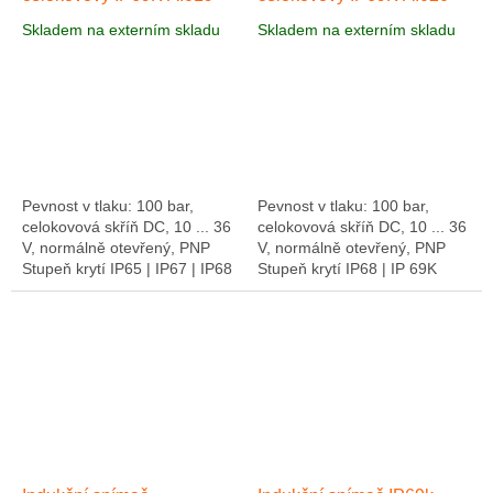
Skladem na externím skladu
Skladem na externím skladu
Pevnost v tlaku: 100 bar,
Pevnost v tlaku: 100 bar,
celokovová skříň DC, 10 ... 36
celokovová skříň DC, 10 ... 36
V, normálně otevřený, PNP
V, normálně otevřený, PNP
Stupeň krytí IP65 | IP67 | IP68
Stupeň krytí IP68 | IP 69K
| IP 69K Kvůli těsnosti: IP 67 /
Kvůli těsnosti: IP 67 / IP 68 / IP
IP 68 / IP 69K a...
69K a bezpečným
materiálům...