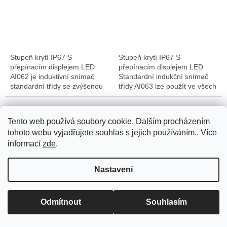
Stupeň krytí IP67 S
Stupeň krytí IP67 S
přepínacím displejem LED
přepínacím displejem LED
AI062 je induktivní snímač
Standardní indukční snímač
standardní třídy se zvýšenou
třídy AI063 lze použít ve všech
provozní vzdáleností 15 mm,
standardních aplikacích. Má
M30 pouzdro se závitem
spínací výstup s normálně
spínací výstup s...
otevřenou...
Tento web používá soubory cookie. Dalším procházením
tohoto webu vyjadřujete souhlas s jejich používáním.. Více
informací
zde
.
Pro přepravu zboží využíváme Zásilkovnu, PPL, Toptrans. Pro
Nastavení
přepravu zboží na Slovensko využíváme Zásilkovnu, PPL. V
případě dotazů volejte na tel.: +420 722 712 652, nebo pište na e-
Indukční snímač
Indukční snímač
mail: info@createflow.cz. Recyklační poplatek je zahrnut do ceny
produktu. Na dodané produkty, zajišťujeme záruční a pozáruční
Standardní třída IP67
Standardní třída s kabelem
Odmítnout
Souhlasím
servis.
AI065
5 m IP67 AI902
Skladem na externím skladu
Skladem na externím skladu