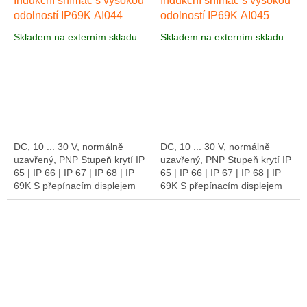
Indukční snímač s vysokou
Indukční snímač s vysokou
odolností IP69K AI044
odolností IP69K AI045
Skladem na externím skladu
Skladem na externím skladu
DC, 10 ... 30 V, normálně
DC, 10 ... 30 V, normálně
uzavřený, PNP Stupeň krytí IP
uzavřený, PNP Stupeň krytí IP
65 | IP 66 | IP 67 | IP 68 | IP
65 | IP 66 | IP 67 | IP 68 | IP
69K S přepínacím displejem
69K S přepínacím displejem
LED AI044 je indukční snímač
LED AI045 je indukční senzor
ze třídy vysoký odpor s
třídy s vysokou odolností s...
mosazným...