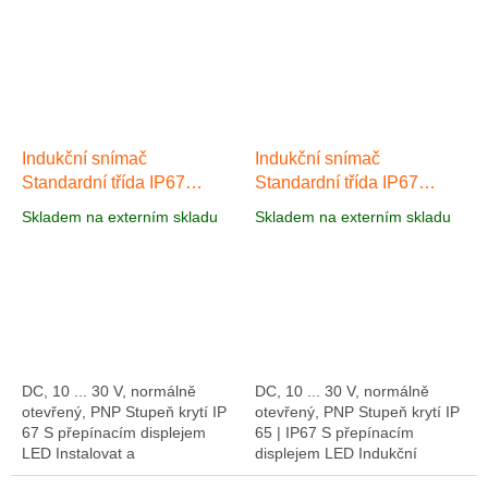
Indukční snímač
Indukční snímač
Standardní třída IP67
Standardní třída IP67
AI023
AI034
Skladem na externím skladu
Skladem na externím skladu
DC, 10 ... 30 V, normálně
DC, 10 ... 30 V, normálně
otevřený, PNP Stupeň krytí IP
otevřený, PNP Stupeň krytí IP
67 S přepínacím displejem
65 | IP67 S přepínacím
LED Instalovat a
displejem LED Indukční
zapomenout! Nejvyšší kvalita
snímač AI034 ze standardní