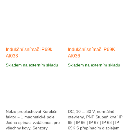
všeobecně použitelné
všeobecně použitelné
snímače. Zvýšená pracovní...
snímače. Zvýšená pracovní...
Indukční snímač IP69k
Indukční snímač IP69K
AI033
AI036
Skladem na externím skladu
Skladem na externím skladu
Nelze proplachovat Korekční
DC, 10 ... 30 V, normálně
faktor = 1 magnetické pole
otevřený, PNP Stupeň krytí IP
Jedna spínací vzdálenost pro
65 | IP 66 | IP 67 | IP 68 | IP
všechny kovy. Senzory
69K S přepínacím displejem