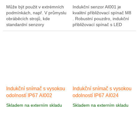
Může být použit v extrémních
Indukční senzor AI001 je
podmínkách, např. V průmyslu
kvalitní přibližovací spínač M8
obráběcích strojů, kde
. Robustní pouzdro, indukční
standardní senzory
přibližovací spínač s LED
selhávají. Indukční senzorové
displejem a aktivní oblast LCP
autosedačky AI025 v
je odolný podle IP67 ochrany
normálně uzavřené verzi,...
proti...
Indukční snímač s vysokou
Indukční snímač s vysokou
odolností IP67 AI002
odolností IP67 AI024
Skladem na externím skladu
Skladem na externím skladu