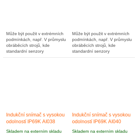
Může být použit v extrémních
Může být použit v extrémních
podmínkách, např. V průmyslu
podmínkách, např. V průmyslu
obráběcích strojů, kde
obráběcích strojů, kde
standardní senzory
standardní senzory
selhávají. Indukční senzorové
selhávají. Indukční snímač
autosedačky AI026 v
AI027 v normálně uzavřené
normálně uzavřené verzi,...
verzi, vhodný pro bližší...
Indukční snímač s vysokou
Indukční snímač s vysokou
odolností IP69K AI038
odolností IP69K AI040
Skladem na externím skladu
Skladem na externím skladu